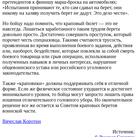
претендентов к финишу марш-броска на автомобилях:
«Испытания принимают те, кто сам сдавал на берет, они
никому на халяву получить берет не дадут. Это дело чести».
Но бойцу надо помнить, что краповый билет — это не
навсегда. Лишиться заработанного таким трудом берета
довольно просто. Достаточно совершить проступок, который
порочит честь спецназовца. Такими считаются трусость,
проявленная во время выполнения боевого задания, действия
или, наоборот, бездействие, которые повлекли за собой смерть
боевого товарища или срыв операции, использование
полученных навыков в личных интересах, нарушение
общевоинского устава или российского уголовного
законодательства.
Также «краповики» должны поддерживать себя в отличной
форме. Если же физическое состояние ухудшится и достигнет
минимального уровня, то бойца могут запросто лишить права
ношения отличительного головного убора. Но окончательное
решение все же остается за Советом краповых беретов
воинской части.
Вячеслав Коротин
Источник: