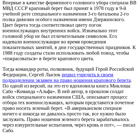
Впервые в качестве форменного головного убора спецназа ВВ
МВД СССР краповый берет был принят в 1978 году в 9-й
учебной роте специального назначения 3-го батальона 2-го
полка дивизии особого назначения имени Дзержинского.
Цвет берета тогда соответствовал цвету погон
военнослужащих внутренних войск. Изначально этот
головной убор не был отличительным символом. Его
надевали военнослужащие во время проведения
показательных занятий, в дни государственных праздников. К
1988 году солдаты стали использовать любой повод, чтобы
«покрасоваться» в берете крапового цвета.
Тогда командир роты, полковник, будущий Герой Российской
Федерации, Сергей Лысюк
решил учредить в своем
подразделении экзамен на право ношения крапового берета
.
По одной из версий, на это его вдохновила книга Миклоша
Сабо «Команда «Альфа». В ней автор, в прошлом солдат
войск специального назначения США, описывает процесс
отбора тех военнослужащих, которым представится почетное
право носить зеленый берет. «В американском спецназе
ничего и никогда не давалось просто так, все нужно было
заслужить. Право ношения зеленого берета зарабатывалось
через изнурительные испытания, через кровь и пот», — писал
Сабо.