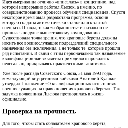
Идея американца отлично «вписалась» в концепцию, над
которой непрерывно работал Лысюк, а именно, по
совершенствованию процесса обучения спецназовцев. Спустя
некоторое время была разработана программа, освоив
которую солдаты автоматически становились элитой
спецназа. Правда, такая «избранность» изначально не
пришлась по душе вышестоящему командованию.
Существовала точка зрения, что краповые береты должны
носить все военнослужащие подразделений специального
назначения без исключения, а не только те, которые прошли
ряд испытаний. В связи с этим первоначально так называемые
квалификационные экзамены приходилось проводить
нелегально, прикрываясь практическими занятиями.
Уже после распада Советского Союза, 31 мая 1993 года,
командующий внутренними войсками Анатолий Куликов
утвердил Положение «О квалификационных испытаниях
военнослужащих на право ношения крапового берета». Так
задумка полковника Лысюка претворилась в жизнь
официально.
Проверка на прочность
Для того, чтобы стать обладателем крапового берета,