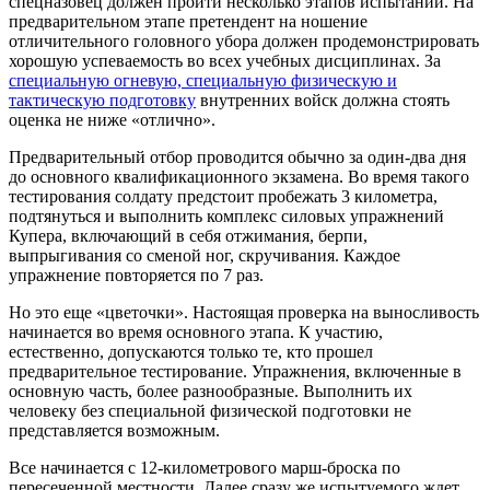
спецназовец должен пройти несколько этапов испытаний. На
предварительном этапе претендент на ношение
отличительного головного убора должен продемонстрировать
хорошую успеваемость во всех учебных дисциплинах. За
специальную огневую, специальную физическую и
тактическую подготовку
внутренних войск должна стоять
оценка не ниже «отлично».
Предварительный отбор проводится обычно за один-два дня
до основного квалификационного экзамена. Во время такого
тестирования солдату предстоит пробежать 3 километра,
подтянуться и выполнить комплекс силовых упражнений
Купера, включающий в себя отжимания, берпи,
выпрыгивания со сменой ног, скручивания. Каждое
упражнение повторяется по 7 раз.
Но это еще «цветочки». Настоящая проверка на выносливость
начинается во время основного этапа. К участию,
естественно, допускаются только те, кто прошел
предварительное тестирование. Упражнения, включенные в
основную часть, более разнообразные. Выполнить их
человеку без специальной физической подготовки не
представляется возможным.
Все начинается с 12-километрового марш-броска по
пересеченной местности. Далее сразу же испытуемого ждет