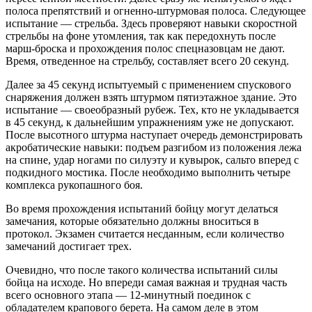
полоса препятствий и огненно-штурмовая полоса. Следующее
испытание — стрельба. Здесь проверяют навыки скоростной
стрельбы на фоне утомления, так как передохнуть после
марш-броска и прохождения полос спецназовцам не дают.
Время, отведенное на стрельбу, составляет всего 20 секунд.
Далее за 45 секунд испытуемый с применением спускового
снаряжения должен взять штурмом пятиэтажное здание. Это
испытание — своеобразный рубеж. Тех, кто не укладывается
в 45 секунд, к дальнейшим упражнениям уже не допускают.
После высотного штурма наступает очередь демонстрировать
акробатические навыки: подъем разгибом из положения лежа
на спине, удар ногами по силуэту и кувырок, сальто вперед с
подкидного мостика. После необходимо выполнить четыре
комплекса рукопашного боя.
Во время прохождения испытаний бойцу могут делаться
замечания, которые обязательно должны вноситься в
протокол. Экзамен считается несданным, если количество
замечаний достигает трех.
Очевидно, что после такого количества испытаний силы
бойца на исходе. Но впереди самая важная и трудная часть
всего основного этапа — 12-минутный поединок с
обладателем крапового берета. На самом деле в этом