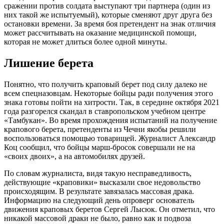
сражении против солдата выступают три партнера (один из
них такой же испытуемый), которые сменяют друг друга без
остановки времени. За время боя претендент на знак отличия
может рассчитывать на оказание медицинской помощи,
которая не может длиться более одной минуты.
Лишение берета
Понятно, что получить краповый берет под силу далеко не
всем спецназовцам. Некоторые бойцы ради получения этого
знака готовы пойти на хитрости. Так, в середине октября 2021
года разгорелся скандал в ставропольском учебном центре
«Тамбукан». Во время прохождения испытаний на получение
крапового берета, претенденты из Чечни якобы решили
воспользоваться помощью товарищей. Журналист Александр
Коц сообщил, что бойцы марш-бросок совершали не на
«своих двоих», а на автомобилях друзей.
По словам журналиста, видя такую несправедливость,
действующие «краповики» высказали свое недовольство
происходящим. В результате завязалась массовая драка.
Информацию на следующий день опроверг основатель
движения краповых беретов Сергей Лысюк. Он отметил, что
никакой массовой драки не было, равно как и подвоза