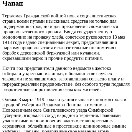
Чапан
Терзаемая Гражданской войной новая социалистическая
страна всеми путями изыскивала средства не только для
поддержания строя, но и для преодоления сложившегося
продовольственного кризиса. Введя государственную
монополию на продажу хлеба, советское руководство 13 мая
1918 года издало специальный декрет, предоставлявший
наркому продовольствия исключительные полномочия в
борьбе с деревенской буржуазией или кулаками,
скрывавшими зерно и прочие продукты питания.
Почти год представители данного ведомства жестоко
отбирали у крестьян излишки, в большинстве случаев
таковыми не являвшимися, заготавливали согласно плану и
перераспределяли продовольствие, без особого труда подавляя
разрозненные сопротивления сельских жителей.
Однако 3 марта 1919 года ситуация вышла из-под контроля и
в родной губернии Владимира Ленина, а именно в
Новодевичьем селе Сенгилеевского уезда Симбирской
губернии, взорвался сосуд народного терпения. Главными
участниками неповиновения властям стали крестьяне-
середнячки, облачённые в простенькие длиннополые зимние
кафтаны – чапаны, подарившие своё название этому