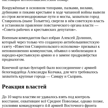
Вооружённые в основном топорами, палками, вилами,
дубинами и пиками крестьяне в ходе чапанной войны вывели
из строя железнодорожные пути и мосты, захватили город
Ставрополь (ныне Тольятти), свергли в нём советскую власть
и установили правление повстанческого органа власти —
«Совета рабочих и крестьянских депутатов».
Военным комендантом был избран Алексей Долинин,
который через только что созданную антибольшевистскую
газету «Известия Ставропольского исполкома» призывал к
неповиновению коммунистам, объявил о мобилизации в
народно-крестьянскую армию и о замене продразвёрстки
продналогом.
Конечной целью бунтарей было воссоединение с армией
белогвардейца Александра Колчака, для чего требовалось
захватить крупные города — Самару и Сызрань.
Реакция властей
До 10 марта властям не удавалось взять под контроль
восстание, охватившее всё Среднее Поволжье, однако позже,
усилиями командующего 4-й армией Восточного фронта