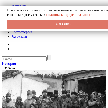
История
Биография
Используя сайт russian7.ru, Вы соглашаетесь с использованием файл
Криминал
cookie, которые указаны в
Политике конфиденциальности
Реклама на сайте
О сайте
ХОРОШО
Рекомендательные статьи
Тестостерон
Журналы
История
19/04/24