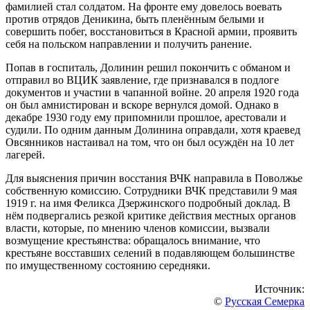
фамилией стал солдатом. На фронте ему довелось воевать
против отрядов Деникина, быть пленённым белыми и
совершить побег, восстановиться в Красной армии, проявить
себя на польском направлении и получить ранение.
Попав в госпиталь, Долинин решил покончить с обманом и
отправил во ВЦИК заявление, где признавался в подлоге
документов и участии в чапанной войне. 20 апреля 1920 года
он был амнистирован и вскоре вернулся домой. Однако в
декабре 1930 году ему припомнили прошлое, арестовали и
судили. По одним данным Долинина оправдали, хотя краевед
Овсянников настаивал на том, что он был осуждён на 10 лет
лагерей.
Для выяснения причин восстания ВЧК направила в Поволжье
собственную комиссию. Сотрудники ВЧК представили 9 мая
1919 г. на имя Феликса Дзержинского подробный доклад. В
нём подвергались резкой критике действия местных органов
власти, которые, по мнению членов комиссии, вызвали
возмущение крестьянства: обращалось внимание, что
крестьяне восставших селений в подавляющем большинстве
по имущественному состоянию середняки.
Источник:
©
Русская Семерка