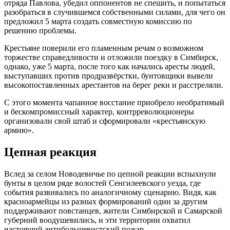
отряда Павлова, убедил оппонентов не спешить, и попытаться
разобраться в случившемся собственными силами, для чего он
предложил 5 марта создать совместную комиссию по
решению проблемы.
Крестьяне поверили его пламенным речам о возможном
торжестве справедливости и отложили поездку в Симбирск,
однако, уже 5 марта, после того как начались аресты людей,
выступавших против продразвёрстки, бунтовщики вывели
высокопоставленных арестантов на берег реки и расстреляли.
С этого момента чапанное восстание приобрело необратимый
и бескомпромиссный характер, контрреволюционеры
организовали свой штаб и сформировали «крестьянскую
армию».
Цепная реакция
Вслед за селом Новодевичье по цепной реакции вспыхнули
бунты в целом ряде волостей Сенгилеевского уезда, где
события развивались по аналогичному сценарию. Видя, как
красноармейцы из разных формирований один за другим
поддерживают повстанцев, жители Симбирской и Самарской
губерний воодушевились, и эти территории охватил
настоящий антибольшевистский пожар.