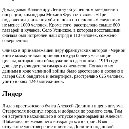
Докладывая Владимиру Ленину об успешном завершении
операции, командарм Михаил Фрунзе заявлял: «При
подавлении движения убито, пока по неполным сведениям,
не менее 1000 человек. Кроме того, расстреляно свыше 600
главарей и кулаков. Село Усинское, в котором восставшими
сначала был истреблён наш отряд в 110 человек, сожжено
совершенно».
Однако в принадлежащей перу французских авторов «Чёрной
книге коммунизма» приводятся куда более ужасающие
цифры, которые они обнаружили в сделанном в 1919 году
докладе руководителя самарских чекистов. Согласно их
данным в ходе чапанной войны было арестовано и сослано в
лагеря 6210 бандитов и дезертиров, расстреляно 625 человек,
убито в боях 4240 мятежников.
Лидер
Лидер крестьянского бунта Алексей Долинин в день штурма
Ставрополя покинул город, и добрался до родного села. Там
он встретил находившего в отпуске красноармейца Алексея
Шабанова, не желавшего возвращаться в строй. Взяв
отпускное удостоверение приятеля, Долинин под новой