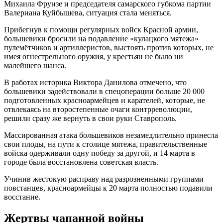
Михаила Фрунзе и председателя самарского губкома партии
Валериана Куйбышева, ситуация стала меняться.
Прибегнув к помощи регулярных войск Красной армии,
большевики бросили на подавление «кулацкого мятежа»
пулемётчиков и артиллеристов, выстоять против которых, не
имея огнестрельного оружия, у крестьян не было ни
малейшего шанса.
В работах историка Виктора Данилова отмечено, что
большевики задействовали в спецоперации больше 20 000
подготовленных красноармейцев и карателей, которые, не
отвлекаясь на второстепенные очаги контрреволюции,
решили сразу же вернуть в свои руки Ставрополь.
Массированная атака большевиков незамедлительно принесла
свои плоды, на пути к столице мятежа, правительственные
войска одерживали одну победу за другой, и 14 марта в
городе была восстановлена советская власть.
Учинив жестокую расправу над разрозненными группами
повстанцев, красноармейцы к 20 марта полностью подавили
восстание.
Жертвы чапанной войны