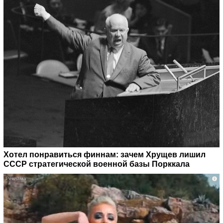
Хотел понравиться финнам: зачем Хрущев лишил
СССР стратегической военной базы Порккала
i