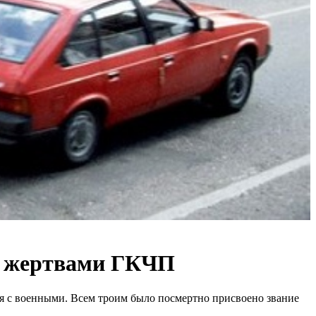
ми жертвами ГКЧП
ия с военными. Всем троим было посмертно присвоено звание