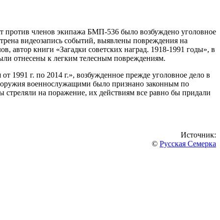
от против членов экипажа БМП-536 было возбуждено уголовное
отрена видеозапись событий, выявлены повреждения на
, автор книги «Загадки советских наград. 1918-1991 годы», в
были отнесены к легким телесным повреждениям.
т 1991 г. по 2014 г.», возбужденное прежде уголовное дело в
е оружия военнослужащими было признано законным по
ы стреляли на поражение, их действиям все равно бы придали
Источник:
©
Русская Семерка