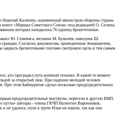
ал Николай Калинин, назначенный министром обороны страны
в книге «Маршал Советского Союза» под редакцией О. Селина.
оряжении которых находилось 76 единиц бронетехники.
ржант Ю. Семеняга, механик М. Булычев, наводчик Ш.
па граждан. Согласно документам, приведенным Зеньковичем,
бы закрыть брезентовыми тентами смотровую щель и тем самым
ех, кто преградил путь военной технике. В какой-то момент
деждой за открытый люк. При падении молодой человек
ов. При этом Баймуратов сделал несколько предупредительных
вершая предупредительные выстрелы, пересели в другую БМП.
уне путча» (авторы - члены ГКЧП Валентин Варенников,
и не удалось: пули в трупе Ильи не нашли, так как она