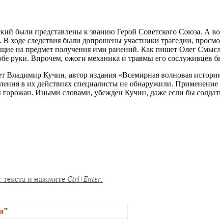
вский были представлены к званию Герой Советского Союза. А в
в. В ходе следствия были допрошены участники трагедии, просм
щие на предмет получения ими ранений. Как пишет Олег Смыслов
бе руки. Впрочем, ожоги механика и травмы его сослуживцев 
т Владимир Кучин, автор издания «Всемирная волновая история о
пления в их действиях специалисты не обнаружили. Применени
ы горожан. Иными словами, убежден Кучин, даже если бы солдат
и
"