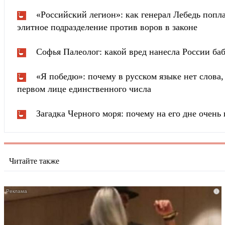
«Российский легион»: как генерал Лебедь попла
элитное подразделение против воров в законе
Софья Палеолог: какой вред нанесла России ба
«Я победю»: почему в русском языке нет слова
первом лице единственного числа
Загадка Черного моря: почему на его дне очень 
Читайте также
i