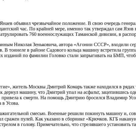
Янаев объявил чрезвычайное положение. В свою очередь генер
нтский час. По крайней мере, именно так утверждал сам Язов 
ь патрулировать 760 военнослужащих Таманской дивизии, в расп
данным Николая Зеньковича, автора «Агонии СССР», входили се
ов. В тоннеле в районе Садового кольца машину встретила груп
ых изданий по фамилии Головко стали запрыгивать на БМП, что
угие», житель Москвы Дмитрий Комарь также находился в рядах т
ак дернул машину, что Дмитрий упал на асфальт, зацепившись о
 и привела к смерти. На помощь Дмитрию бросился Владимир Ус
 в Усова.
зажигательной смесью. Военные решили покинуть машину и, со
был сражен пулей. Как указано в сборнике «Крючков. КГБ накан
елом в голову. Примечательно, что стрелявшего установить так 