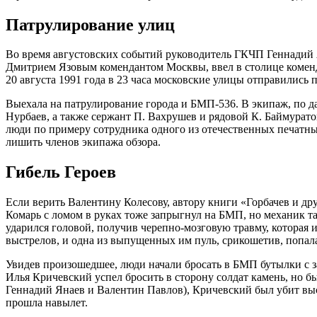
Патрулирование улиц
Во время августовских событий руководитель ГКЧП Геннадий 
Дмитрием Язовым комендантом Москвы, ввел в столице коменда
20 августа 1991 года в 23 часа московские улицы отправилис
Выехала на патрулирование города и БМП-536. В экипаж, по 
Нурбаев, а также сержант П. Вахрушев и рядовой К. Баймурат
люди по примеру сотрудника одного из отечественных печатн
лишить членов экипажа обзора.
Гибель Героев
Если верить Валентину Колесову, автору книги «Горбачев и др
Комарь с ломом в руках тоже запрыгнул на БМП, но механик т
ударился головой, получив черепно-мозговую травму, которая
выстрелов, и одна из выпущенных им пуль, срикошетив, попала
Увидев произошедшее, люди начали бросать в БМП бутылки с 
Илья Кричевский успел бросить в сторону солдат камень, но 
Геннадий Янаев и Валентин Павлов), Кричевский был убит выстр
прошла навылет.