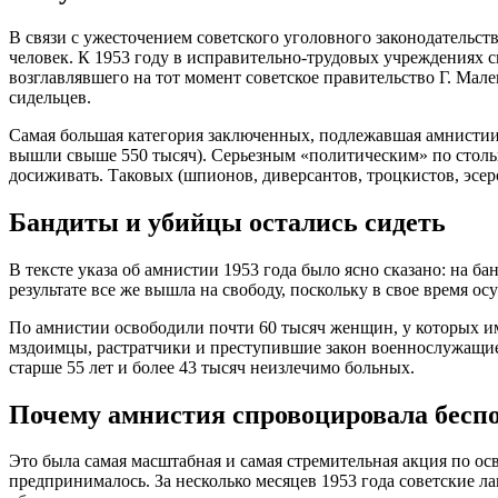
В связи с ужесточением советского уголовного законодательст
человек. К 1953 году в исправительно-трудовых учреждениях 
возглавлявшего на тот момент советское правительство Г. Мале
сидельцев.
Самая большая категория заключенных, подлежавшая амнистии,
вышли свыше 550 тысяч). Серьезным «политическим» по стольк
досиживать. Таковых (шпионов, диверсантов, троцкистов, эсер
Бандиты и убийцы остались сидеть
В тексте указа об амнистии 1953 года было ясно сказано: на 
результате все же вышла на свободу, поскольку в свое время 
По амнистии освободили почти 60 тысяч женщин, у которых и
мздоимцы, растратчики и преступившие закон военнослужащие 
старше 55 лет и более 43 тысяч неизлечимо больных.
Почему амнистия спровоцировала бесп
Это была самая масштабная и самая стремительная акция по о
предпринималось. За несколько месяцев 1953 года советские л