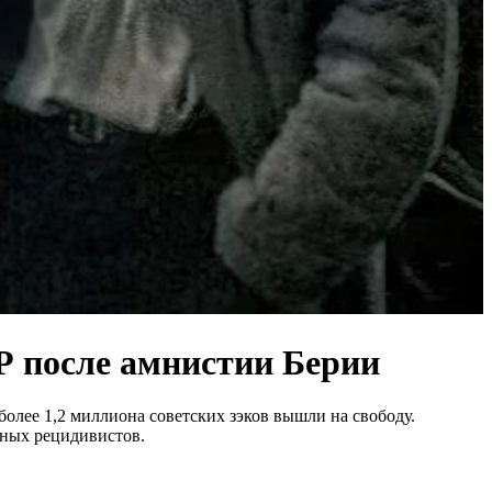
Р после амнистии Берии
олее 1,2 миллиона советских зэков вышли на свободу.
нных рецидивистов.