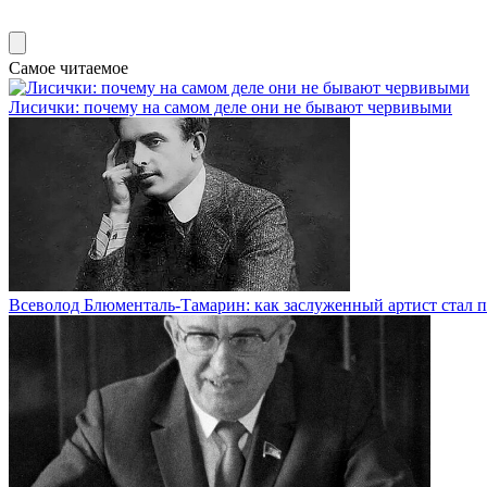
Самое читаемое
Лисички: почему на самом деле они не бывают червивыми
Всеволод Блюменталь-Тамарин: как заслуженный артист стал п