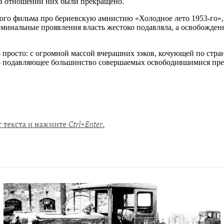
 в отношении них были прекращено.
го фильма про бериевскую амнистию «Холодное лето 1953-го», д
минальные проявления власть жестоко подавляла, а освобожденн
росто: с огромной массой вчерашних зэков, кочующей по стране
но подавляющее большинство совершаемых освободившимися пре