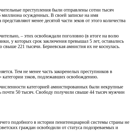
значительные преступления были отправлены сотни тысяч
5 миллиона осужденных. В своей записке на имя
а представляют менее десятой части зеков от этого количества
чительно, – этих освобождали поголовно (в итоге на волю
ки, у которых срок заключения превышал 5 лет, оставались
о свыше 221 тысячи. Бериевская амнистия их не коснулась.
яется. Тем не менее часть закоренелых преступников в
е» категории зэков, подлежавших освобождению.
о численности категорией амнистированных были некрупные
сь почти 50 тысяч. Свободу получили свыше 44 тысяч мужчин
ичего подобного в истории пенитенциарной системы страны не
советских граждан освободили от статуса подозреваемых и