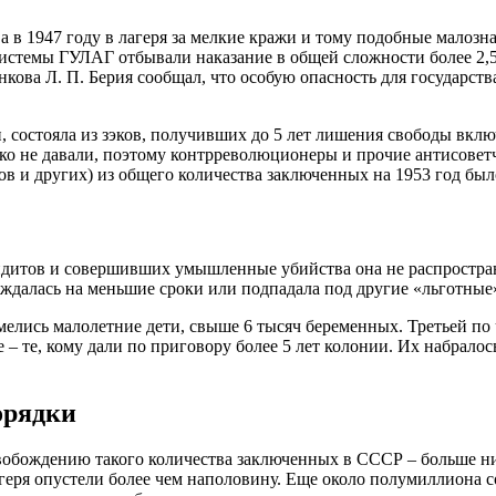
ва в 1947 году в лагеря за мелкие кражи и тому подобные мало
системы ГУЛАГ отбывали наказание в общей сложности более 2,
нкова Л. П. Берия сообщал, что особую опасность для государств
 состояла из зэков, получивших до 5 лет лишения свободы вклю
о не давали, поэтому контрреволюционеры и прочие антисоветчи
ов и других) из общего количества заключенных на 1953 год был
бандитов и совершивших умышленные убийства она не распростран
осуждалась на меньшие сроки или подпадала под другие «льготны
мелись малолетние дети, свыше 6 тысяч беременных. Третьей п
– те, кому дали по приговору более 5 лет колонии. Их набрало
орядки
свобождению такого количества заключенных в СССР – больше н
агеря опустели более чем наполовину. Еще около полумиллиона 