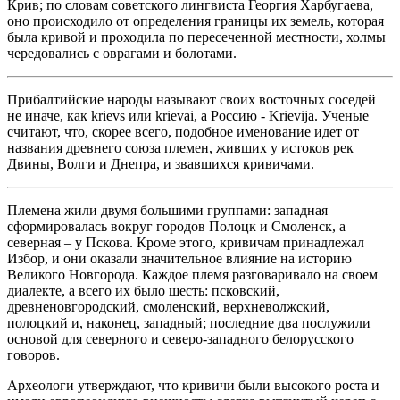
Крив; по словам советского лингвиста Георгия Хаpбугаева,
оно происходило от определения границы их земель, которая
была кривой и проходила по пересеченной местности, холмы
чередовались с оврагами и болотами.
Прибалтийские народы называют своих восточных соседей
не иначе, как krievs или krievai, а Россию - Krievija. Ученые
считают, что, скорее всего, подобное именование идет от
названия древнего союза племен, живших у истоков рек
Двины, Волги и Днепра, и звавшихся кpивичами.
Племена жили двумя большими группами: западная
сформировалась вокруг городов Полоцк и Смоленск, а
северная – у Пскова. Кроме этого, кривичам принадлежал
Избор, и они оказали значительное влияние на историю
Великого Новгорода. Каждое племя разговаривало на своем
диалекте, а всего их было шесть: псковский,
древненовгородский, смоленский, верхневолжский,
полоцкий и, наконец, западный; последние два послужили
основой для северного и северо-западного белорусского
говоров.
Археологи утверждают, что кpивичи были высокого роста и