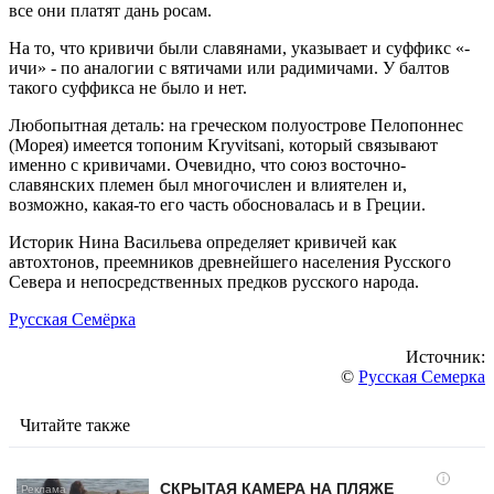
все они платят дань росам.
На то, что кpивичи были славянами, указывает и суффикс «-
ичи» - по аналогии с вятичами или радимичами. У балтов
такого суффикса не было и нет.
Любопытная деталь: на греческом полуострове Пелопоннес
(Морея) имеется топоним Kryvitsani, который связывают
именно с кpивичами. Очевидно, что союз восточно-
славянских племен был многочислен и влиятелен и,
возможно, какая-то его часть обосновалась и в Греции.
Историк Нина Васильева определяет кpивичей как
автохтонов, преемников древнейшего населения Русского
Севера и непосредственных предков русского народа.
Русская Семёрка
Источник:
©
Русская Семерка
Читайте также
i
СКРЫТАЯ КАМЕРА НА ПЛЯЖЕ