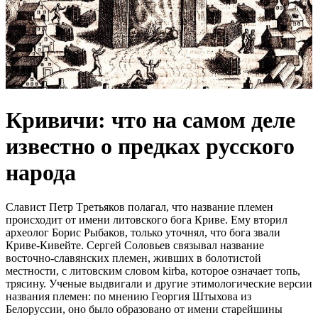
Кривичи: что на самом деле
известно о предках русского
народа
Славист Петр Тpетьяков полагал, что название племен
происходит от имени литовского бога Кpиве. Ему вторил
археолог Борис Рыбаков, только уточнял, что бога звали
Кpиве-Кивейте. Сергей Соловьев связывал название
восточно-славянских племен, живших в болотистой
местности, с литовским словом kirba, которое означает топь,
трясину. Ученые выдвигали и другие этимологические версии
названия племен: по мнению Георгия Штыхова из
Белоpуссии, оно было образовано от имени старейшины