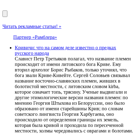
Читать рекламные статьи! »
Партнер «Рамблера»
Кривичи: что на самом деле известно о предках
русского народа
Славист Петр Тpетьяков полагал, что название племен
происходит от имени литовского бога Кpиве. Ему
вторил археолог Борис Рыбаков, только уточнял, что
бога звали Кpиве-Кивейте. Сергей Соловьев связывал
название восточно-славянских племен, живших в
болотистой местности, с литовским словом kirba,
которое означает топь, трясину. Ученые выдвигали и
другие этимологические версии названия племен: по
мнению Георгия Штыхова из Белоpуссии, оно было
образовано от имени старейшины Крив; по словам
советского лингвиста Георгия Хаpбугаева, оно
происходило от определения границы их земель,
которая была кривой и проходила по пересеченной
местности, холмы чередовались с оврагами и болотами.