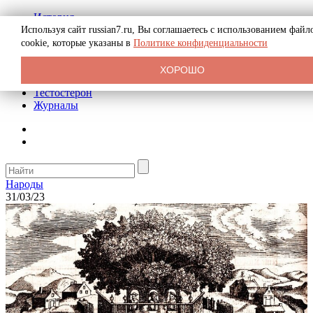
История
Биография
Используя сайт russian7.ru, Вы соглашаетесь с использованием файл
Криминал
cookie, которые указаны в
Политике конфиденциальности
Реклама на сайте
О сайте
ХОРОШО
Рекомендательные статьи
Тестостерон
Журналы
Народы
31/03/23