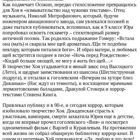
Как подмечает Осокин, нередко стихосложение превращалось
для Хоя в «измывательство над чужими текстами». Отец
музыканта, Николай Митрофанович, который, будучи
инженером авиационного завода, сам увлекался поэзией и
даже пытался публиковаться, вспоминал, как в 9 классе Юра
попробовал освоить гекзаметр – стихотворный размер
античной поэзии. Так родилось подражание Гомеру: «Встала
она (мать) и сварила мне щей ароматных./Щи те подобны
нектару, которым питалися боги». И образ матери, и любимых
щей встретятся позднее в песне «Ночь перед Рождеством»:
«Кидай больше овощей, не могу я жить без щей…»
В творчестве Хоя угадывается и явный закос под Высоцкого
(Лето), и щедрые заимствования из шансона (Шестиструнная
подруга), и отсылки к гоголевским «Вечерам на хуторе близ
Диканьки» (Нас ждут из темноты), и восхищение мрачными
лермонтовскими балладами, Дракулой Стокера и хоррор-
текстами Стивена Кинга.
Привлекал публику и в 90-е, и сегодня хоррор, которым
изобиловало творчество Хоя. Декаденская страсть к
ужастикам, вампирам, смерти захватила Юрия еще в детстве,
когда он впервые прочел гоголевского «Вия» и посмотрел
одноименный фильм с Варлей и Куравлевым. На протяжении
всей жизни он собрал обширную библиотеку хоррор-книг. В
одном из интервью Хой признавался: «Да, люблю я это дело!