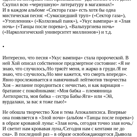
Скупил всю «чернушную» литературу в магазинах!»
И в каждом альбоме «Сектора газа» есть хотя бы одна
мистическая песня: «Сумасшедший труп» («Сектор газа»),
«Утопленник» («Колхозный панк»), «Укус вампира» и «Злая
ночь» («Танцы после порева»), «Вальпургиева ночь»
(«Наркологический университет миллионов») и т.д.
.
Интересно, что песня «Укус вампира» стала пророческой. В
ней Хой описал собственное предсмертное состояние: «Я не
знаю, что случилось,/Но трясёт меня, и жарко в груди./Я не
знаю, что случилось,/Но мне кажется, что смерть впереди».
Явно прослеживается и навязчивый лейтмотив творчества
Хоя – желание породниться с нечистью, и как вариация –
братание с покойниками: «Моя бабка – племянница
Антихриста, моя бабка – сестра Бабы-Яги» или «Эй,
вурдалаки, за вас я тоже пью!»
Не обошла творчество Хоя и тема Апокалипсиса. Впервые
она появляется в «Злой ночи» (альбом «Танцы после порева»)
в образе кровавой луны: «Злая ночь, сегодня точно злая ночь,/
И светит нам кровавая луна,/Сегодня нам с кентами не до
сна». В последний раз – в образе освобождающегося Дьявола