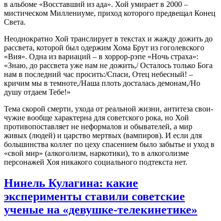
в альбоме «Восставший из ада». Хой умирает в 2000 –
мистическом Миллениуме, приход которого предвещал Конец
Света.
Неоднократно Хой транслирует в текстах и жажду дожить до
рассвета, которой был одержим Хома Брут из гоголевского
«Вия». Одна из вариаций – в хоррор-рэпе «Ночь страха»:
«Знаю, до рассвета уже нам не дожить,/ Осталось только Бога
нам в последний час просить:/Спаси, Отец небесный! –
кричим мы в темноте,/Наша плоть досталась демонам,/Но
душу отдаем Тебе!»
Тема скорой смерти, ухода от реальной жизни, антитеза свои-
чужие вообще характерна для советского рока, но Хой
противопоставляет не неформалов и обывателей, а мир
живых (людей) и царство мертвых (вампиров). И если для
большинства коллег по цеху спасением было забытье и уход в
«свой мир» (алкоголизм, наркотики), то в алкоголизме
персонажей Хоя никакого социального подтекста нет.
Нинель Кулагина: какие
эксперименты ставили советские
ученые на «девушке-телекинетике»