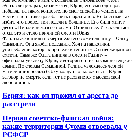
Эпитафия рок-раздолбаю» отец Юрия, его сын один раз
побывал на таком концерте, но смог спокойно усидеть на
месте и попытался разоблачить шарлатанов. Но был ими так
избит, что провел три недели в больнице. Его били минут
десять. Пинали лежачего ногами. Отбили всё. И как считает
отец, это и стало причиной смерти Юрия.
Фанаты же винили в смерти Хоя его сожительницу – Ольгу
Самарину. Она якобы подсадила Хоя на наркотики,
употребление которых привело к гепатиту С и неожиданной
смерти. Сама же Ольга винила в смерти Галину –
официальную жену Юрия, с которой он познакомился еще до
армии. По словам Самариной, Галина увлекалась черной
магией и попросила бабку-колдунью наложить на Юрия
заговор на смерть, если тот не расстанется с московской
любовницей.
Берия: как он прожил от ареста до
расстрела
Первая советско-финская война:
какие территории Суоми отвоевала у
РСФСР