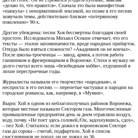
«делаю то, что нравится». Сначала это была манифестная
«панкуха» с ненормативной лексикой, но позже в его песнях
зазвучали темы, действительно близкие «потерянному
поколению» 90-х.
Другие убеждены: песни Хоя бессмертны благодаря своей
простоте. Исследователь Михаил Осокин отмечает, что его
тексты — эталон запоминаемости, вроде народных прибауток.
Откуда было взяться сложности? «Академиев он не кончал».
После школы-троечницы — завод, армия, а потом работа
гаишником и фрезеровщиком в Воронеже. Стихи и музыку он
долго считал всего лишь «безобидным хобби», отдушиной в
лихие перестроечные годы.
Журналисты называли его творчество «народным», и
неспроста: в его песнях — перепетые частушки и пародии на
городские романсы, как, например, в «Мумии».
Вырос Хой в одном из неблагополучных районов Воронежа,
которые местные называли Сектором газа. Многочисленные
промышленные предприятия день за днем отравляли воздух,
воду, почву. «Не поет здесь соловей,/Он, задохнувшись, сдох»,
– пел Хой. Считалось: если дожил в воронежском Секторе
газа до сорока – считай, подфартило. Хой в список
счастливчиков не попал: он не дожил до 36.