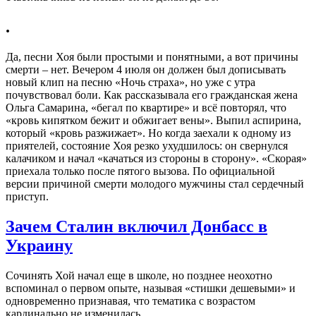
.
Да, песни Хоя были простыми и понятными, а вот причины
смерти – нет. Вечером 4 июля он должен был дописывать
новый клип на песню «Ночь страха», но уже с утра
почувствовал боли. Как рассказывала его гражданская жена
Ольга Самарина, «бегал по квартире» и всё повторял, что
«кровь кипятком бежит и обжигает вены». Выпил аспирина,
который «кровь разжижает». Но когда заехали к одному из
приятелей, состояние Хоя резко ухудшилось: он свернулся
калачиком и начал «качаться из стороны в сторону». «Скорая»
приехала только после пятого вызова. По официальной
версии причиной смерти молодого мужчины стал сердечный
приступ.
Зачем Сталин включил Донбасс в
Украину
Сочинять Хой начал еще в школе, но позднее неохотно
вспоминал о первом опыте, называя «стишки дешевыми» и
одновременно признавая, что тематика с возрастом
кардинально не изменилась.