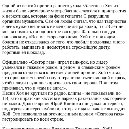
Одной из версий причин раннего ухода 35-летнего Хоя из
жизни было чрезмерное употребление алкоголя и пристрастия
к наркотикам, которые на фоне гепатита С разрушили
организм музыканта. Сам он якобы считал, что для творчества
в день нужно выпивать не меньше литра водки, и с 23 лет не
мог вспомнить ни одного трезвого дня. Фатально следуя
панковскому «Все мы скоро сдохнем», Хой и с приходом
болезни не отказывался от того, что любил: продолжал много
работать, выпивать и, несмотря на строжайшую диету,
горстями ел шоколад.
Официально «Сектор газа» играл панк-рок, но лидер
увлекался и тяжелым роком, и рэпом, и славянским фолком,
предлагая относиться к песням с долей иронии. Хой считал,
что проводит «своеобразную терапию»: тычет мордой в грязь,
чтобы люди научились признавать свои пороки. При этом
признавал, что и «сам не ангел».
Песни Хоя не крутили по радио, клипы – не показывали по
ТВ, зато пиратские кассеты в ларьках разлетались как горячие
пирожки. Долгое время Юрий Клинских не давал интервью,
подогревая интерес публики, которая гадала: как же выглядит
Хой. Это позволило многочисленным клонам «Сектора газа»
гастролировать по всей стране.
Как вспоминает в книге Владимира Тихомирова «Хой!