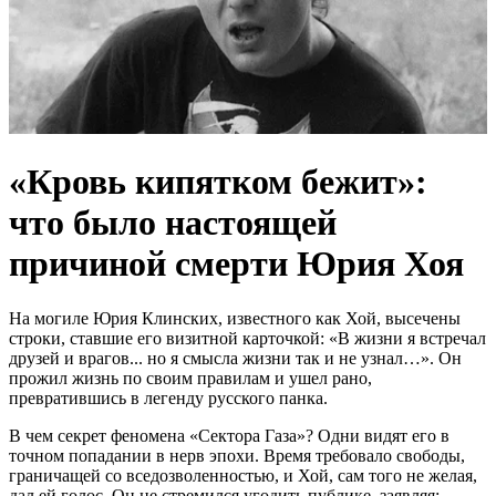
«Кровь кипятком бежит»:
что было настоящей
причиной смерти Юрия Хоя
На могиле Юрия Клинских, известного как Хой, высечены
строки, ставшие его визитной карточкой: «В жизни я встречал
друзей и врагов... но я смысла жизни так и не узнал…». Он
прожил жизнь по своим правилам и ушел рано,
превратившись в легенду русского панка.
В чем секрет феномена «Сектора Газа»? Одни видят его в
точном попадании в нерв эпохи. Время требовало свободы,
граничащей со вседозволенностью, и Хой, сам того не желая,
дал ей голос. Он не стремился угодить публике, заявляя: