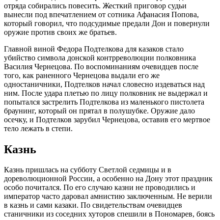
отряда собирались повесить. Жесткий приговор судьи
вынесли под впечатлением от сотника Афанасия Попова,
который говорил, что подсудимые предали Дон и повернули
оружие против своих же братьев.
Главной виной Федора Подтелкова для казаков стало
убийство символа донской контрреволюции полковника
Василия Чернецова. По воспоминаниям очевидцев после
того, как раненного Чернецова выдали его же
одностаничники, Подтелков начал словесно издеваться над
ним. После удара плетью по лицу полковник не выдержал и
попытался застрелить Подтелкова из маленького пистолета
браунинг, который он прятал в полушубке. Оружие дало
осечку, и Подтелков зарубил Чернецова, оставив его мертвое
тело лежать в степи.
Казнь
Казнь пришлась на субботу Светлой седмицы и в
дореволюционной России, а особенно на Дону этот праздник
особо почитался. По его случаю казни не проводились и
император часто даровал амнистию заключенным. Не верили
в казнь и сами казаки. По свидетельствам очевидцев
станичники из соседних хуторов спешили в Пономарев, боясь