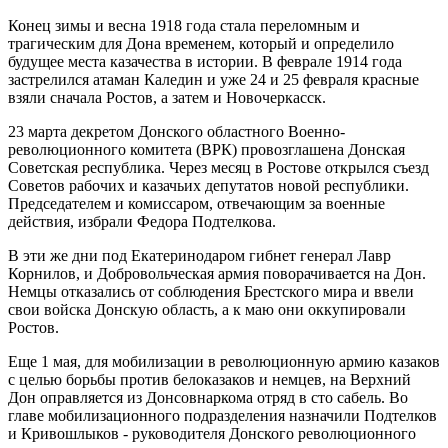
Конец зимы и весна 1918 года стала переломным и
трагическим для Дона временем, который и определило
будущее места казачества в истории. В феврале 1914 года
застрелился атаман Каледин и уже 24 и 25 февраля красные
взяли сначала Ростов, а затем и Новочеркасск.
23 марта декретом Донского областного Военно-
революционного комитета (ВРК) провозглашена Донская
Советская республика. Через месяц в Ростове открылся съезд
Советов рабочих и казачьих депутатов новой республики.
Председателем и комиссаром, отвечающим за военные
действия, избрали Федора Подтелкова.
В эти же дни под Екатеринодаром гибнет генерал Лавр
Корнилов, и Добровольческая армия поворачивается на Дон.
Немцы отказались от соблюдения Брестского мира и ввели
свои войска Донскую область, а к маю они оккупировали
Ростов.
Еще 1 мая, для мобилизации в революционную армию казаков
с целью борьбы против белоказаков и немцев, на Верхний
Дон оправляется из Донсовнаркома отряд в сто сабель. Во
главе мобилизационного подразделения назначили Подтелков
и Кривошлыков - руководителя Донского революционного