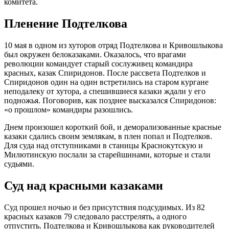
комитета.
Пленение Подтелкова
10 мая в одном из хуторов отряд Подтелкова и Кривошлыкова
был окружен белоказаками. Оказалось, что врагами
революции командует старый сослуживец командира
красных, казак Спиридонов. После рассвета Подтелков и
Спиридонов один на один встретились на старом кургане
неподалеку от хутора, а спешившиеся казаки ждали у его
подножья. Поговорив, как позднее высказался Спиридонов:
«о прошлом» командиры разошлись.
Днем произошел короткий бой, и деморализованные красные
казаки сдались своим землякам, в плен попал и Подтелков.
Для суда над отступниками в станицы Краснокутскую и
Милютинскую послали за старейшинами, которые и стали
судьями.
Суд над красными казаками
Суд прошел ночью и без присутствия подсудимых. Из 82
красных казаков 79 следовало расстрелять, а одного
отпустить. Подтелкова и Кривошлыкова как руководителей