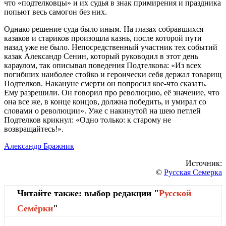
что «подтелковцы» и их судья в знак примирения и праздника
попьют весь самогон без них.
Однако решение суда было иным. На глазах собравшихся
казаков и стариков произошла казнь, после которой пути
назад уже не было. Непосредственный участник тех событий
казак Александр Сенин, который руководил в этот день
караулом, так описывал поведения Подтелкова: «Из всех
погибших наиболее стойко и героически себя держал товарищ
Подтелков. Накануне смерти он попросил кое-что сказать.
Ему разрешили. Он говорил про революцию, её значение, что
она все же, в конце концов, должна победить, и умирал со
словами о революции». Уже с накинутой на шею петлей
Подтелков крикнул: «Одно только: к старому не
возвращайтесь!».
Александр Бражник
Источник:
©
Русская Семерка
Читайте также: выбор редакции "
Русской
Cемёрки
"