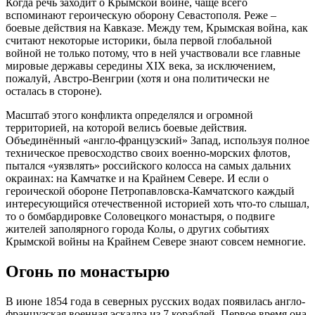
Когда речь заходит о Крымской войне, чаще всего
вспоминают героическую оборону Севастополя. Реже –
боевые действия на Кавказе. Между тем, Крымская война, как
считают некоторые историки, была первой глобальной
войной не только потому, что в ней участвовали все главные
мировые державы середины XIX века, за исключением,
пожалуй, Австро-Венгрии (хотя и она политически не
осталась в стороне).
Масштаб этого конфликта определялся и огромной
территорией, на которой велись боевые действия.
Объединённый «англо-французский» Запад, используя полное
техническое превосходство своих военно-морских флотов,
пытался «уязвлять» российского колосса на самых дальних
окраинах: на Камчатке и на Крайнем Севере. И если о
героической обороне Петропавловска-Камчатского каждый
интересующийся отечественной историей хоть что-то слышал,
то о бомбардировке Соловецкого монастыря, о подвиге
жителей заполярного города Колы, о других событиях
Крымской войны на Крайнем Севере знают совсем немногие.
Огонь по монастырю
В июне 1854 года в северных русских водах появилась англо-
французская военная эскадра из 7 кораблей. Первое время она