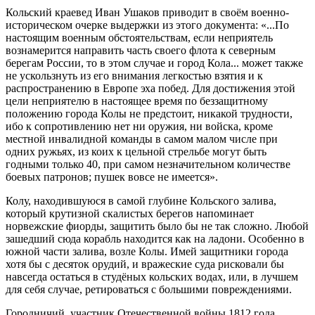
Кольский краевед Иван Ушаков приводит в своём военно-
историческом очерке выдержки из этого документа: «...По
настоящим военным обстоятельствам, если неприятель
вознамерится направить часть своего флота к северным
берегам России, то в этом случае и город Кола... может также
не ускользнуть из его внимания легкостью взятия и к
распространению в Европе эха побед. Для достижения этой
цели неприятелю в настоящее время по беззащитному
положению города Колы не предстоит, никакой трудности,
ибо к сопротивлению нет ни оружия, ни войска, кроме
местной инвалидной команды в самом малом числе при
одних ружьях, из коих к цельной стрельбе могут быть
годными только 40, при самом незначительном количестве
боевых патронов; пушек вовсе не имеется».
Колу, находившуюся в самой глубине Кольского залива,
который крутизной скалистых берегов напоминает
норвежские фиорды, защитить было бы не так сложно. Любой
зашедший сюда корабль находится как на ладони. Особенно в
южной части залива, возле Колы. Имей защитники города
хотя бы с десяток орудий, и вражеские суда рисковали бы
навсегда остаться в студёных кольских водах, или, в лучшем
для себя случае, ретироваться с большими повреждениями.
Городничий, участник Отечественной войны 1812 года,