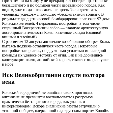
При этом ни на минуту не прекращался обстрел практически
беззащитного и по большей части деревянного города. Как
видим, уже тогда англосаксы не прочь были достигать
«военных успехов» с помощью «бесконтактной войны». В
результате двадцатичасовой бомбардировки враг сжег 92 дома
Кольских жителей, 4 церковных постройки, в том числе
старинный Воскресенский собор — главную архитектурную
достопримечательность Колы, казенные склады (соляной,
винный и хлебный).
С рассветом 12 августа англичане возобновили обстрел Колы,
пытаясь поджечь оставшуюся часть города. Некоторые
постройки загорелись, но дружными усилиями инвалидной
команды их удалось отстоять от огня. Так и не добившись
капитуляции колян, английский корвет, снялся с якоря и ушел
в море.
Иск Великобритании спустя полтора
века
Кольский городничий не ошибся в своих прогнозах:
англичане не преминули воспользоваться разгромом
практически беззащитного города, как удачным
информповодом. Вскоре английские газеты затрубили о
«славной победе», одержанной над «русским портом Колой».