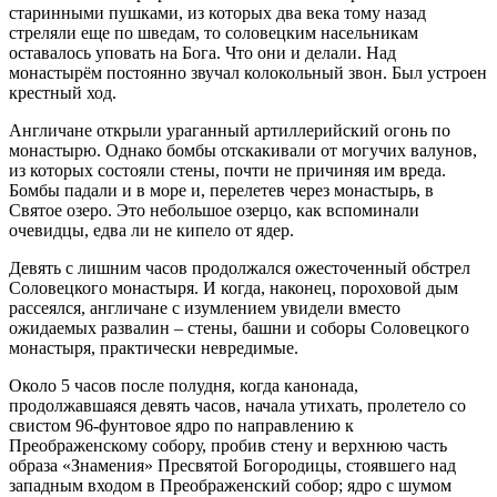
старинными пушками, из которых два века тому назад
стреляли еще по шведам, то соловецким насельникам
оставалось уповать на Бога. Что они и делали. Над
монастырём постоянно звучал колокольный звон. Был устроен
крестный ход.
Англичане открыли ураганный артиллерийский огонь по
монастырю. Однако бомбы отскакивали от могучих валунов,
из которых состояли стены, почти не причиняя им вреда.
Бомбы падали и в море и, перелетев через монастырь, в
Святое озеро. Это небольшое озерцо, как вспоминали
очевидцы, едва ли не кипело от ядер.
Девять с лишним часов продолжался ожесточенный обстрел
Соловецкого монастыря. И когда, наконец, пороховой дым
рассеялся, англичане с изумлением увидели вместо
ожидаемых развалин – стены, башни и соборы Соловецкого
монастыря, практически невредимые.
Около 5 часов после полудня, когда канонада,
продолжавшаяся девять часов, начала утихать, пролетело со
свистом 96-фунтовое ядро по направлению к
Преображенскому собору, пробив стену и верхнюю часть
образа «Знамения» Пресвятой Богородицы, стоявшего над
западным входом в Преображенский собор; ядро с шумом