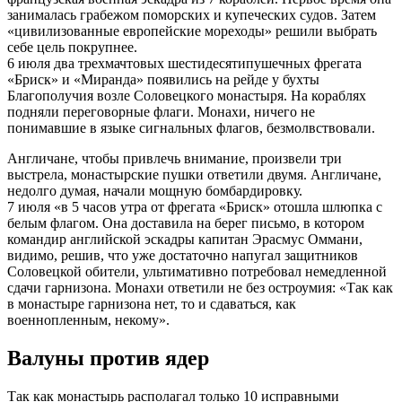
занималась грабежом поморских и купеческих судов. Затем
«цивилизованные европейские мореходы» решили выбрать
себе цель покрупнее.
6 июля два трехмачтовых шестидесятипушечных фрегата
«Бриск» и «Миранда» появились на рейде у бухты
Благополучия возле Соловецкого монастыря. На кораблях
подняли переговорные флаги. Монахи, ничего не
понимавшие в языке сигнальных флагов, безмолвствовали.
Англичане, чтобы привлечь внимание, произвели три
выстрела, монастырские пушки ответили двумя. Англичане,
недолго думая, начали мощную бомбардировку.
7 июля «в 5 часов утра от фрегата «Бриск» отошла шлюпка с
белым флагом. Она доставила на берег письмо, в котором
командир английской эскадры капитан Эрасмус Оммани,
видимо, решив, что уже достаточно напугал защитников
Соловецкой обители, ультимативно потребовал немедленной
сдачи гарнизона. Монахи ответили не без остроумия: «Так как
в монастыре гарнизона нет, то и сдаваться, как
военнопленным, некому».
Валуны против ядер
Так как монастырь располагал только 10 исправными