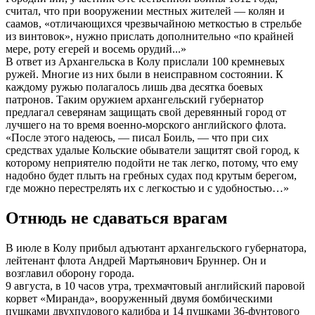
считал, что при вооружении местных жителей — колян и
саамов, «отличающихся чрезвычайною меткостью в стрельбе
из винтовок», нужно прислать дополнительно «по крайней
мере, роту егерей и восемь орудий...»
В ответ из Архангельска в Колу прислали 100 кремневых
ружей. Многие из них были в неисправном состоянии. К
каждому ружью полагалось лишь два десятка боевых
патронов. Таким оружием архангельский губернатор
предлагал северянам защищать свой деревянный город от
лучшего на то время военно-морского английского флота.
«После этого надеюсь, — писал Боиль, — что при сих
средствах удалые Кольские обыватели защитят свой город, к
которому неприятелю подойти не так легко, потому, что ему
надобно будет плыть на гребных судах под крутым берегом,
где можно перестрелять их с легкостью и с удобностью…»
Отнюдь не сдаваться врагам
В июле в Колу прибыл адъютант архангельского губернатора,
лейтенант флота Андрей Мартьянович Бруннер. Он и
возглавил оборону города.
9 августа, в 10 часов утра, трехмачтовый английский паровой
корвет «Миранда», вооруженный двумя бомбическими
пушками двухпудового калибра и 14 пушками 36-фунтового