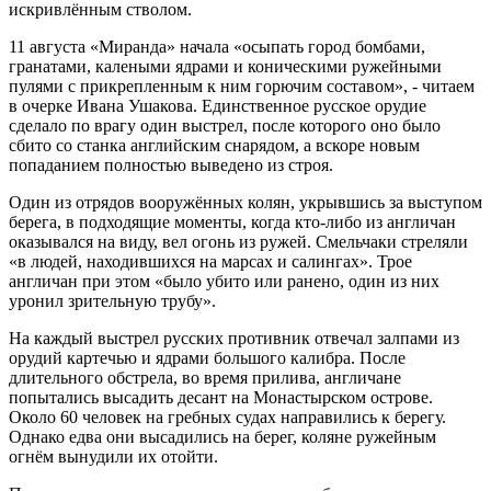
искривлённым стволом.
11 августа «Миранда» начала «осыпать город бомбами,
гранатами, калеными ядрами и коническими ружейными
пулями с прикрепленным к ним горючим составом», - читаем
в очерке Ивана Ушакова. Единственное русское орудие
сделало по врагу один выстрел, после которого оно было
сбито со станка английским снарядом, а вскоре новым
попаданием полностью выведено из строя.
Один из отрядов вооружённых колян, укрывшись за выступом
берега, в подходящие моменты, когда кто-либо из англичан
оказывался на виду, вел огонь из ружей. Смельчаки стреляли
«в людей, находившихся на марсах и салингах». Трое
англичан при этом «было убито или ранено, один из них
уронил зрительную трубу».
На каждый выстрел русских противник отвечал залпами из
орудий картечью и ядрами большого калибра. После
длительного обстрела, во время прилива, англичане
попытались высадить десант на Монастырском острове.
Около 60 человек на гребных судах направились к берегу.
Однако едва они высадились на берег, коляне ружейным
огнём вынудили их отойти.