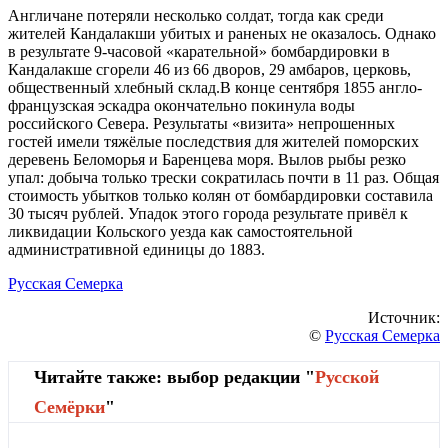
Англичане потеряли несколько солдат, тогда как среди
жителей Кандалакши убитых и раненых не оказалось. Однако
в результате 9-часовой «карательной» бомбардировки в
Кандалакше сгорели 46 из 66 дворов, 29 амбаров, церковь,
общественный хлебный склад.В конце сентября 1855 англо-
французская эскадра окончательно покинула воды
российского Севера. Результаты «визита» непрошенных
гостей имели тяжёлые последствия для жителей поморских
деревень Беломорья и Баренцева моря. Вылов рыбы резко
упал: добыча только трески сократилась почти в 11 раз. Общая
стоимость убытков только колян от бомбардировки составила
30 тысяч рублей. Упадок этого города результате привёл к
ликвидации Кольского уезда как самостоятельной
административной единицы до 1883.
Русская Семерка
Источник:
©
Русская Семерка
Читайте также: выбор редакции "
Русской
Cемёрки
"