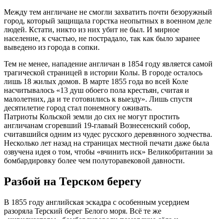
Между тем англичане не смогли захватить почти безоружный
город, который защищала горстка неопытных в военном деле
людей. Кстати, никто из них убит не был. И мирное
население, к счастью, не пострадало, так как было заранее
выведено из города в сопки.
Тем не менее, нападение англичан в 1854 году является самой
трагической страницей в истории Колы. В городе осталось
лишь 18 жилых домов. В марте 1855 года во всей Коле
насчитывалось «13 душ обоего пола крестьян, считая и
малолетних, да и те готовились к выезду». Лишь спустя
десятилетие город стал понемногу оживать.
Патриоты Кольской земли до сих не могут простить
англичанам сгоревший 19-главый Вознесенский собор,
считавшийся одним из чудес русского деревянного зодчества.
Несколько лет назад на страницах местной печати даже была
озвучена идея о том, чтобы «вчинить иск» Великобритании за
бомбардировку более чем полуторавековой давности.
Разбой на Терском берегу
В 1855 году английская эскадра с особенным усердием
разоряла Терский берег Белого моря. Всё те же