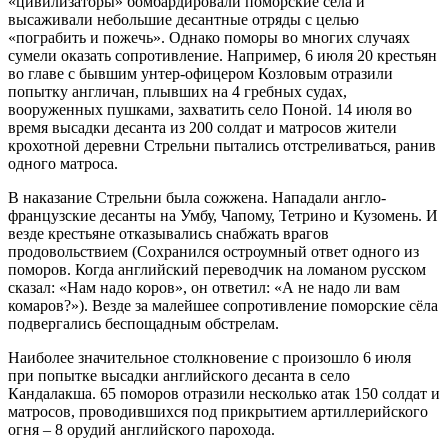
«цивилизаторы» бомбардировали поморские сёла и
высаживали небольшие десантные отряды с целью
«пограбить и пожечь». Однако поморы во многих случаях
сумели оказать сопротивление. Например, 6 июля 20 крестьян
во главе с бывшим унтер-офицером Козловым отразили
попытку англичан, плывших на 4 гребных судах,
вооруженных пушками, захватить село Поной. 14 июля во
время высадки десанта из 200 солдат и матросов жители
крохотной деревни Стрельни пытались отстреливаться, ранив
одного матроса.
В наказание Стрельни была сожжена. Нападали англо-
французские десанты на Умбу, Чапому, Тетрино и Кузомень. И
везде крестьяне отказывались снабжать врагов
продовольствием (Сохранился остроумный ответ одного из
поморов. Когда английский переводчик на ломаном русском
сказал: «Нам надо коров», он ответил: «А не надо ли вам
комаров?»). Везде за малейшее сопротивление поморские сёла
подвергались беспощадным обстрелам.
Наиболее значительное столкновение с произошло 6 июля
при попытке высадки английского десанта в село
Кандалакша. 65 поморов отразили несколько атак 150 солдат и
матросов, проводившихся под прикрытием артиллерийского
огня – 8 орудий английского парохода.