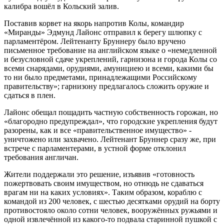
калибра вошёл в Кольский залив.
Поставив корвет на якорь напротив Колы, командир
«Миранды» Эдмунд Лайонс отправил к берегу шлюпку с
парламентёром. Лейтенанту Бруннеру было вручено
письменное требование на английском языке о «немедленной
и безусловной сдаче укреплений, гарнизона и города Колы со
всеми снарядами, орудиями, амунициею и всеми, какими бы
то ни было предметами, принадлежащими Российскому
правительству»; гарнизону предлагалось сложить оружие и
сдаться в плен.
Лайонс обещал пощадить частную собственность горожан, но
«благородно предупреждал», что городские укрепления будут
разорены, как и все «правительственное имущество» -
уничтожено или захвачено. Лейтенант Бруннер сразу же, при
встрече с парламентерами, в устной форме отклонил
требования англичан.
Жители поддержали это решение, изъявив «готовность
пожертвовать своим имуществом, но отнюдь не сдаваться
врагам ни на каких условиях». Таким образом, кораблю с
командой из 200 человек, с шестью десятками орудий на борту
противостояло около сотни человек, вооружённых ружьями и
одной извлечённой из какого-то подвала старинной пушкой с