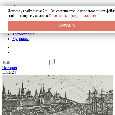
История
Биография
Используя сайт russian7.ru, Вы соглашаетесь с использованием файл
Криминал
cookie, которые указаны в
Политике конфиденциальности
Реклама на сайте
О сайте
ХОРОШО
Рекомендательные статьи
Тестостерон
Журналы
История
11/11/24