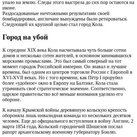
упало на землю. Следы этого выстрела до сих пор остаются на
иконе.
Раздосадованные ничтожными результатами своей
бомбардировки, англичане вынуждены были ретироваться.
Следующей их крупной целью стал город Кола.
Город на убой
К середине XIX века Кола насчитывала чуть больше сотни
домов и несколько сотен жителей, в основном занимавшихся
морскими промыслами. Это был самый северный на тот
момент городок Российской империи. Он знавал и лучшие
времена, был одним из центров торговли России с Европой в
XVI-XVII веках. Но с того времени, как Пётр I прорубил
более «удобное» окно в Европу на Балтике, Кола стала
утрачивать своё стратегическое значение. Соответственно,
царское правительство всё меньше внимания уделяло его
обороне.
К началу Крымской войны деревянную кольскую крепость
обороняла лишь инвалидная команда из нескольких десятков
человек. Еще до официального вступления в войну Англии, 2
марта 1854 года, Кольский городничий Шишелов послал
рапорт архангельскому военному губернатору Боилю.