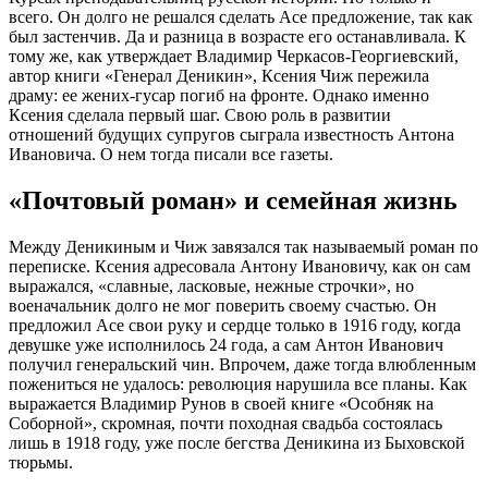
всего. Он долго не решался сделать Асе предложение, так как
был застенчив. Да и разница в возрасте его останавливала. К
тому же, как утверждает Владимир Черкасов-Георгиевский,
автор книги «Генерал Деникин», Ксения Чиж пережила
драму: ее жених-гусар погиб на фронте. Однако именно
Ксения сделала первый шаг. Свою роль в развитии
отношений будущих супругов сыграла известность Антона
Ивановича. О нем тогда писали все газеты.
«Почтовый роман» и семейная жизнь
Между Деникиным и Чиж завязался так называемый роман по
переписке. Ксения адресовала Антону Ивановичу, как он сам
выражался, «славные, ласковые, нежные строчки», но
военачальник долго не мог поверить своему счастью. Он
предложил Асе свои руку и сердце только в 1916 году, когда
девушке уже исполнилось 24 года, а сам Антон Иванович
получил генеральский чин. Впрочем, даже тогда влюбленным
пожениться не удалось: революция нарушила все планы. Как
выражается Владимир Рунов в своей книге «Особняк на
Соборной», скромная, почти походная свадьба состоялась
лишь в 1918 году, уже после бегства Деникина из Быховской
тюрьмы.