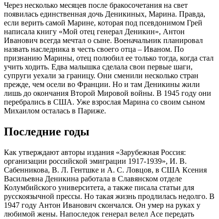
Через несколько месяцев после бракосочетания на свет
появилась единственная дочь Деникиных, Марина. Правда,
если верить самой Марине, которая под псевдонимом Грей
написала книгу «Мой отец генерал Деникин», Антон
Иванович всегда мечтал о сыне. Военачальник планировал
назвать наследника в честь своего отца – Иваном. По
признанию Марины, отец полюбил ее только тогда, когда стал
учить ходить. Едва малышка сделала свои первые шаги,
супруги уехали за границу. Они сменили несколько стран
прежде, чем осели во Франции. Но и там Деникины жили
лишь до окончания Второй Мировой войны. В 1945 году они
перебрались в США. Уже взрослая Марина со своим сыном
Михаилом осталась в Париже.
Последние годы
Как утверждают авторы издания «Зарубежная Россия:
организации российской эмиграции 1917-1939», И. В.
Сабенникова, В. Л. Гентшке и А. С. Ловцов, в США Ксения
Васильевна Деникина работала в Славянском отделе
Колумбийского университета, а также писала статьи для
русскоязычной прессы. Но такая жизнь продлилась недолго. В
1947 году Антон Иванович скончался. Он умер на руках у
любимой жены. Напоследок генерал велел Асе передать