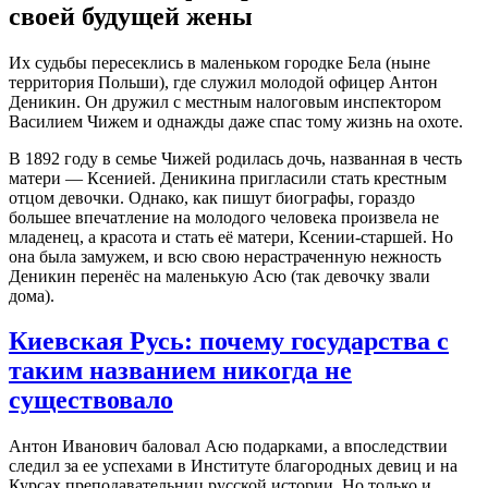
своей будущей жены
Их судьбы пересеклись в маленьком городке Бела (ныне
территория Польши), где служил молодой офицер Антон
Деникин. Он дружил с местным налоговым инспектором
Василием Чижем и однажды даже спас тому жизнь на охоте.
В 1892 году в семье Чижей родилась дочь, названная в честь
матери — Ксенией. Деникина пригласили стать крестным
отцом девочки. Однако, как пишут биографы, гораздо
большее впечатление на молодого человека произвела не
младенец, а красота и стать её матери, Ксении-старшей. Но
она была замужем, и всю свою нерастраченную нежность
Деникин перенёс на маленькую Асю (так девочку звали
дома).
Киевская Русь: почему государства с
таким названием никогда не
существовало
Антон Иванович баловал Асю подарками, а впоследствии
следил за ее успехами в Институте благородных девиц и на
Курсах преподавательниц русской истории. Но только и