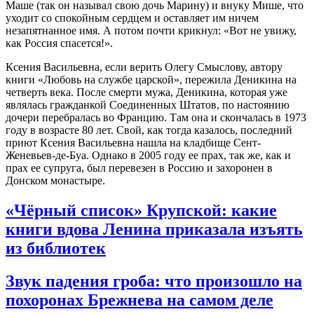
Маше (так он называл свою дочь Марину) и внуку Мише, что
уходит со спокойным сердцем и оставляет им ничем
незапятнанное имя. А потом почти крикнул: «Вот не увижу,
как Россия спасется!».
Ксения Васильевна, если верить Олегу Смыслову, автору
книги «Любовь на службе царской», пережила Деникина на
четверть века. После смерти мужа, Деникина, которая уже
являлась гражданкой Соединенных Штатов, по настоянию
дочери перебралась во Францию. Там она и скончалась в 1973
году в возрасте 80 лет. Свой, как тогда казалось, последний
приют Ксения Васильевна нашла на кладбище Сент-
Женевьев-де-Буа. Однако в 2005 году ее прах, так же, как и
прах ее супруга, был перевезен в Россию и захоронен в
Донском монастыре.
«Чёрный список» Крупской: какие
книги вдова Ленина приказала изъять
из библиотек
Звук падения гроба: что произошло на
похоронах Брежнева на самом деле