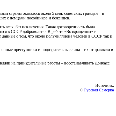
ами страны оказалось около 5 млн. советских граждан – в
ших с немцами пособников и беженцев.
ить всех без исключения. Такая договоренность была
ться в СССР добровольно. В работе «Возвращенцы» и
т данные о том, что около полумиллиона человек в СССР так и
оенные преступники и подозрительные лица – их отправляли в
авляли на принудительные работы – восстанавливать Донбасс,
Источник:
©
Русская Семерка