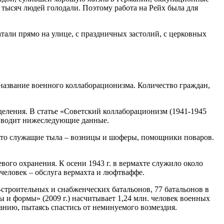
тысяч людей голодали. Поэтому работа на Рейх была для
али прямо на улице, с праздничных застолий, с церковных
о название военного коллаборационизма. Количество граждан,
деления. В статье «Советский коллаборационизм (1941-1945
приводит нижеследующие данные.
Это служащие тыла – возницы и шоферы, помощники поваров.
вого охранения. К осени 1943 г. в вермахте служило около
 человек – обслуга вермахта и люфтваффе.
о-строительных и снабженческих батальонов, 77 батальонов в
ы и формы» (2009 г.) насчитывает 1,24 млн. человек военных
анию, пытаясь спастись от неминуемого возмездия.