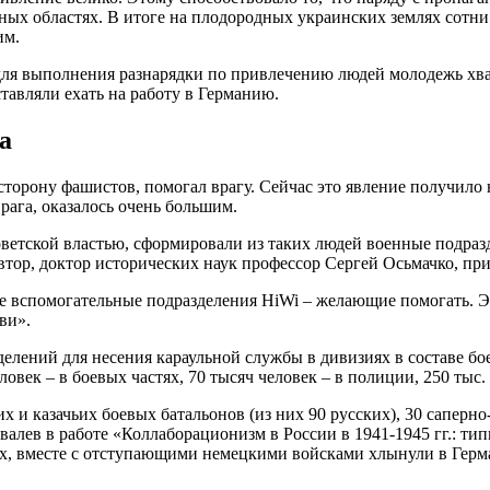
ых областях. В итоге на плодородных украинских землях сотни 
им.
для выполнения разнарядки по привлечению людей молодежь хват
тавляли ехать на работу в Германию.
а
а сторону фашистов, помогал врагу. Сейчас это явление получил
рага, оказалось очень большим.
оветской властью, сформировали из таких людей военные подраз
 автор, доктор исторических наук профессор Сергей Осьмачко, 
ые вспомогательные подразделения HiWi – желающие помогать. 
ви».
елений для несения караульной службы в дивизиях в составе бое
век – в боевых частях, 70 тысяч человек – в полиции, 250 тыс.
их и казачьих боевых батальонов (из них 90 русских), 30 саперн
алев в работе «Коллаборационизм в России в 1941-1945 гг.: тип
вых, вместе с отступающими немецкими войсками хлынули в Герм