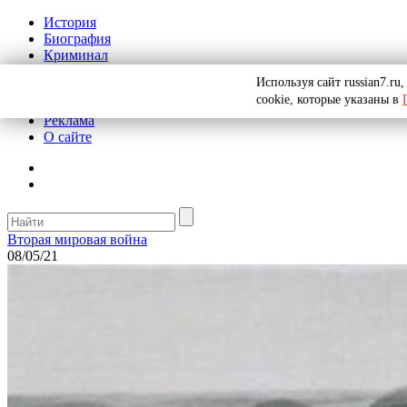
История
Биография
Криминал
СССР
Используя сайт russian7.r
Тайны
cookie, которые указаны в
Рекомендации
Реклама
О сайте
Вторая мировая война
08/05/21