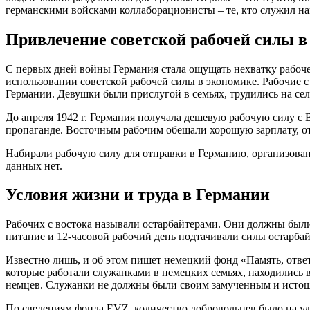
германскими войсками коллаборационисты – те, кто служил на
Привлечение советской рабочей силы 
С первых дней войны Германия стала ощущать нехватку рабоче
использовании советской рабочей силы в экономике. Рабочие 
Германии. Девушки были прислугой в семьях, трудились на сел
До апреля 1942 г. Германия получала дешевую рабочую силу с 
пропаганде. Восточным рабочим обещали хорошую зарплату, от
Набирали рабочую силу для отправки в Германию, организован
данных нет.
Условия жизни и труда в Германии
Рабочих с востока называли остарбайтерами. Они должны были
питание и 12-часовой рабочий день подтачивали силы остарбай
Известно лишь, и об этом пишет немецкий фонд «Память, отве
которые работали служанками в немецких семьях, находились 
немцев. Служанки не должны были своим замученным и истощ
По сведениям фонда EVZ, количество добровольцев было на уд