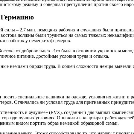
цистскому режиму и совершал преступления против своего наро
в Германию
й силы – 2,7 млн. немецких рабочих и служащих были призваны
с востока должны были трудиться на самых тяжелых неквалифиц
ьхозработах у немецких фермеров.
Востока от добровольцев. Это была в основном украинская молод
личное питание, достойные условия труда и отдыха.
ные немцами биржи труда. В общей сложности немцы вывезли ок
 носить специальные нашивки на одежде, условия их жизни и ра
теров. Отличались ли условия труда для пригнанных принудител
тственность и будущее» (EVZ), созданный для выплат компенса
в гораздо лучших условиях. Они жили в квартирах работодателе
енным видом портить образ немецкой образцовой семьи.
ивление велико. Этому способствовало то, что наряду с пропа