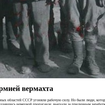
армией вермахта
ых областей СССР угоняли рабочую силу. Но были люди, котор
 поддавшись немецкой пропаганде, выехали за приличным зарабо