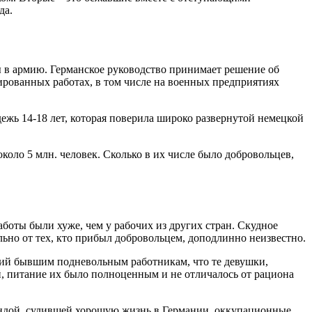
да.
 в армию. Германское руководство принимает решение об
ированных работах, в том числе на военных предприятиях
ежь 14-18 лет, которая поверила широко развернутой немецкой
оло 5 млн. человек. Сколько в их числе было добровольцев,
боты были хуже, чем у рабочих из других стран. Скудное
ьно от тех, кто прибыл добровольцем, доподлинно неизвестно.
ций бывшим подневольным работникам, что те девушки,
й, питание их было полноценным и не отличалось от рациона
гандой, сулившей хорошую жизнь в Германии, оккупационные