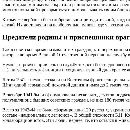
власти ниже минимума сократили рационы питания в захваченн
многих попыткой прокормиться и помочь выжить своим близк
К тому же вербовка была добровольно-принудительной, когда 
служб. Их доставляли на вербовочные пункты, где угрозами зас
Предатели родины и приспешники враг
Так в советское время называли тех граждан, кто переходил н
которые во время Великой Отечественной перешли на службу в
Немцы, стремясь привлечь на службу тех, кто был недоволен с
гг.): актуальность дефиниции и социокультурный дискурс» ее
Летом 1941 г. немцы создали на Восточном фронте специальн
Штат одной германской пехотной дивизии имел до 2 тысяч «хи
В октябре 1941 были сформированы несколько десятков подразд
полумиллиона бывших советских граждан, из них 180 тысяч чело
Всего за 1942-44 гг. было сформировано 120 русских, украинск
составе «национальных легионов». В общей сложности Б.Н. Ков
коллаборационистов. Эти люди, вернее, те, кто остался в жи