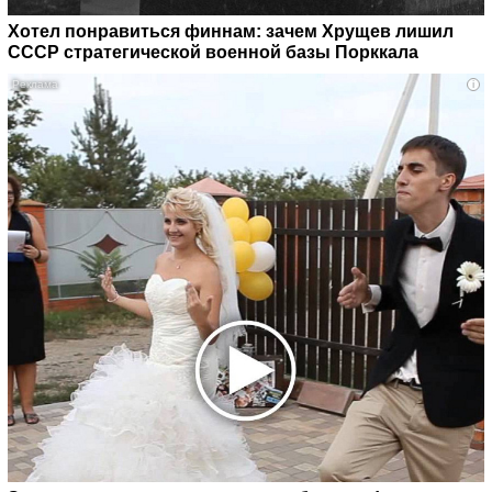
Хотел понравиться финнам: зачем Хрущев лишил
СССР стратегической военной базы Порккала
i