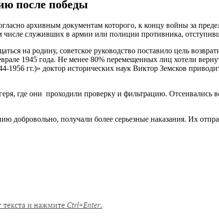
ию после победы
огласно архивным документам которого, к концу войны за предел
ом числе служивших в армии или полиции противника, отступив
аться на родину, советское руководство поставило цель возврат
врале 1945 года. Не менее 80% перемещенных лиц хотели верну
4-1956 гг.)» доктор исторических наук Виктор Земсков приводи
еря, где они проходили проверку и фильтрацию. Отсеивались в
нию добровольно, получали более серьезные наказания. Их отпр