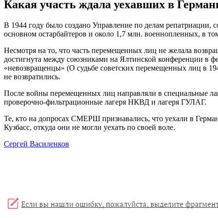
Какая участь ждала уехавших в Герман
В 1944 году было создано Управление по делам репатриации, с
основном остарбайтеров и около 1,7 млн. военнопленных, в т
Несмотря на то, что часть перемещенных лиц не желала возвращ
достигнута между союзниками на Ялтинской конференции в фе
«невозвращенцы» (О судьбе советских перемещенных лиц в 194
не возвратились.
После войны перемещенных лиц направляли в специальные лаг
проверочно-фильтрационные лагеря НКВД и лагеря ГУЛАГ.
Те, кто на допросах СМЕРШ признавались, что уехали в Герма
Кузбасс, откуда они не могли уехать по своей воле.
Сергей Василенков