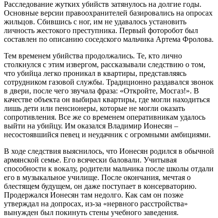
Расследование жутких убийств затянулось на долгие годы.
Основные версии правоохранителей базировались на опросах
жильцов. Сбившись с ног, им не удавалось установить
личность жестокого преступника. Первый фоторобот был
составлен по описанию соседского мальчика Артема Фролова.
Тем временем убийства продолжались. Те, кто лично
столкнулся с этим извергом, рассказывали следствию о том,
что убийца легко проникал в квартиры, представляясь
сотрудником газовой службы. Традиционно раздавался звонок
в двери, после чего звучала фраза: «Откройте,
Мосгаз
!». В
качестве объекта он выбирал квартиры, где могли находиться
лишь дети или пенсионеры, которые не могли оказать
сопротивления. Все же со временем оперативникам удалось
выйти на убийцу. Им оказался Владимир
Ионесян
–
несостоявшийся певец и неудачник с огромными амбициями.
В ходе следствия выяснилось, что
Ионесян
родился в обычной
армянской семье. Его всячески баловали. Учитывая
способности к вокалу, родители мальчика после школы отдали
его в музыкальное училище. После окончания, мечтая о
блестящем будущем, он даже поступает в консерваторию.
Продержался
Ионесян
там недолго. Как сам он позже
утверждал на допросах, из-за «нервного расстройства»
вынужден был покинуть стены учебного заведения.