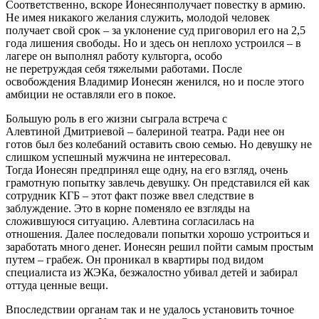
Соответственно, вскоре
Ионесян
получает повестку в армию.
Не имея никакого желания служить, молодой человек
получает свой срок – за уклонение суд приговорил его на 2,5
года лишения свободы. Но и здесь он неплохо устроился – в
лагере он выполнял работу культорга, особо
не
перетруждая
себя тяжелыми работами. После
освобождения Владимир
Ионесян
женился, но и после этого
амбиции не оставляли его в покое.
Большую роль в его жизни сыграла встреча с
Алевтиной
Дмитриевой
– балериной театра. Ради нее он
готов был без колебаний оставить свою семью. Но девушку не
слишком успешный мужчина не интересовал.
Тогда
Ионесян
предпринял еще одну, на его взгляд, очень
грамотную попытку завлечь девушку. Он представился ей как
сотрудник КГБ – этот факт позже ввел следствие в
заблуждение. Это в корне поменяло ее взгляды на
сложившуюся ситуацию. Алевтина согласилась на
отношения. Далее последовали попытки хорошо устроиться и
заработать много денег.
Ионесян
решил пойти самым простым
путем – грабеж. Он проникал в квартиры под видом
специалиста из ЖЭКа, безжалостно убивал детей и забирал
оттуда ценные вещи.
Впоследствии органам так и не удалось установить точное