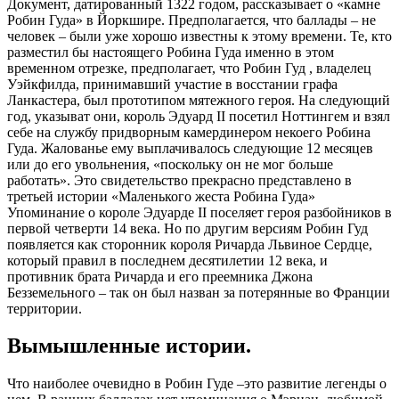
Документ, датированный 1322 годом, рассказывает о «камне
Робин Гуда» в Йоркшире. Предполагается, что баллады – не
человек – были уже хорошо известны к этому времени. Те, кто
разместил бы настоящего Робина Гуда именно в этом
временном отрезке, предполагает, что Робин Гуд , владелец
Уэйкфилда, принимавший участие в восстании графа
Ланкастера, был прототипом мятежного героя. На следующий
год, указыват они, король Эдуард II посетил Ноттингем и взял
себе на службу придворным камердинером некоего Робина
Гуда. Жалованье ему выплачивалось следующие 12 месяцев
или до его увольнения, «поскольку он не мог больше
работать». Это свидетельство прекрасно представлено в
третьей истории «Маленького жеста Робина Гуда»
Упоминание о короле Эдуарде II поселяет героя разбойников в
первой четверти 14 века. Но по другим версиям Робин Гуд
появляется как сторонник короля Ричарда Львиное Сердце,
который правил в последнем десятилетии 12 века, и
противник брата Ричарда и его преемника Джона
Безземельного – так он был назван за потерянные во Франции
территории.
Вымышленные истории.
Что наиболее очевидно в Робин Гуде –это развитие легенды о