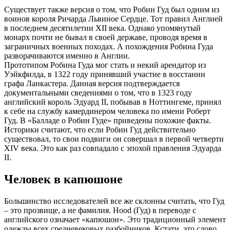
Существует также версия о том, что Робин Гуд был одним из
воинов короля Ричарда Львиное Сердце. Тот правил Англией
в последнем десятилетии XII века. Однако упомянутый
монарх почти не бывал в своей державе, проводя время в
заграничных военных походах. А похождения Робина Гуда
разворачиваются именно в Англии.
Прототипом Робина Гуда мог стать и некий арендатор из
Уэйкфилда, в 1322 году принявший участие в восстании
графа Ланкастера. Данная версия подтверждается
документальными сведениями о том, что в 1323 году
английский король Эдуард II, побывав в Ноттингеме, принял
к себе на службу камердинером человека по имени Роберт
Гуд. В «Балладе о Робин Гуде» приведены похожие факты.
Историки считают, что если Робин Гуд действительно
существовал, то свои подвиги он совершал в первой четверти
XIV века. Это как раз совпадало с эпохой правления Эдуарда
II.
Человек в капюшоне
Большинство исследователей все же склонны считать, что Гуд
– это прозвище, а не фамилия. Hood (Гуд) в переводе с
английского означает «капюшон». Это традиционный элемент
одежды всех средневековых разбойников. Кстати, это слово