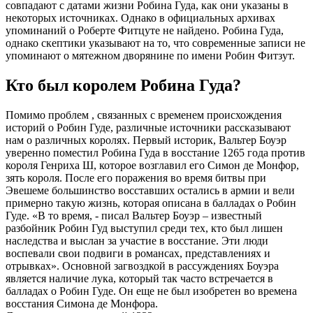
совпадают с датами жизни Робина Гуда, как они указаны в
некоторых источниках. Однако в официальных архивах
упоминаний о Роберте Фитцуте не найдено. Робина Гуда,
однако скептики указывают на то, что современные записи не
упоминают о мятежном дворянине по имени Робин Фитзут.
Кто был королем Робина Гуда?
Помимо проблем , связанных с временем происхождения
историй о Робин Гуде, различные источники рассказывают
нам о различных королях. Первый историк, Вальтер Боуэр
уверенно поместил Робина Гуда в восстание 1265 года против
короля Генриха Ш, которое возглавил его Симон де Монфор,
зять короля. После его поражения во время битвы при
Эвешеме большинство восставших остались в армии и вели
примерно такую жизнь, которая описана в балладах о Робин
Гуде. «В то время, - писал Вальтер Боуэр – известный
разбойник Робин Гуд выступил среди тех, кто был лишен
наследства и выслан за участие в восстание. Эти люди
воспевали свои подвиги в романсах, представлениях и
отрывках». Основной загвоздкой в рассуждениях Боуэра
является наличие лука, который так часто встречается в
балладах о Робин Гуде. Он еще не был изобретен во времена
восстания Симона де Монфора.