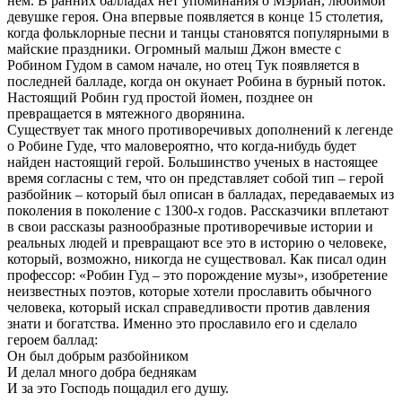
нем. В ранних балладах нет упоминания о Мэриан, любимой
девушке героя. Она впервые появляется в конце 15 столетия,
когда фольклорные песни и танцы становятся популярными в
майские праздники. Огромный малыш Джон вместе с
Робином Гудом в самом начале, но отец Тук появляется в
последней балладе, когда он окунает Робина в бурный поток.
Настоящий Робин гуд простой йомен, позднее он
превращается в мятежного дворянина.
Существует так много противоречивых дополнений к легенде
о Робине Гуде, что маловероятно, что когда-нибудь будет
найден настоящий герой. Большинство ученых в настоящее
время согласны с тем, что он представляет собой тип – герой
разбойник – который был описан в балладах, передаваемых из
поколения в поколение с 1300-х годов. Рассказчики вплетают
в свои рассказы разнообразные противоречивые истории и
реальных людей и превращают все это в историю о человеке,
который, возможно, никогда не существовал. Как писал один
профессор: «Робин Гуд – это порождение музы», изобретение
неизвестных поэтов, которые хотели прославить обычного
человека, который искал справедливости против давления
знати и богатства. Именно это прославило его и сделало
героем баллад:
Он был добрым разбойником
И делал много добра беднякам
И за это Господь пощадил его душу.