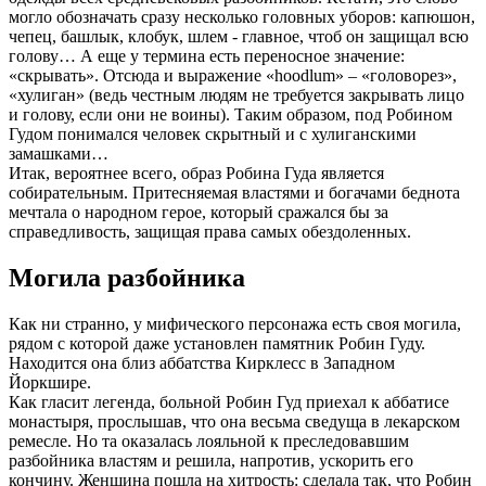
могло обозначать сразу несколько головных уборов: капюшон,
чепец, башлык, клобук, шлем - главное, чтоб он защищал всю
голову… А еще у термина есть переносное значение:
«скрывать». Отсюда и выражение «hoodlum» – «головорез»,
«хулиган» (ведь честным людям не требуется закрывать лицо
и голову, если они не воины). Таким образом, под Робином
Гудом понимался человек скрытный и с хулиганскими
замашками…
Итак, вероятнее всего, образ Робина Гуда является
собирательным. Притесняемая властями и богачами беднота
мечтала о народном герое, который сражался бы за
справедливость, защищая права самых обездоленных.
Могила разбойника
Как ни странно, у мифического персонажа есть своя могила,
рядом с которой даже установлен памятник Робин Гуду.
Находится она близ аббатства Кирклесс в Западном
Йоркшире.
Как гласит легенда, больной Робин Гуд приехал к аббатисе
монастыря, прослышав, что она весьма сведуща в лекарском
ремесле. Но та оказалась лояльной к преследовавшим
разбойника властям и решила, напротив, ускорить его
кончину. Женщина пошла на хитрость: сделала так, что Робин