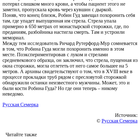
потерял слишком много крови, а чтобы пациент этого не
заметил, пропускала кровь через кувшин с дыркой.
Поняв, что конец близок, Робин Гуд завещал похоронить себя
там, где упадет выпущенная им стрела. Стрела упала
примерно в 650 метрах от монастырской сторожки, где, по
преданиям, разбойника настигла смерть. Там и устроили
мемориал.
Между тем исследователь Ричард Рутерфорд-Мур сомневается
в том, что Робина Гуда могли похоронить именно в этом
месте. Поэкспериментировав с луком и стрелами
средневекового образца, он заключил, что стрела, пущенная из
окна сторожки, могла отлететь от него самое большее на 5
метров. А архивы свидетельствуют о том, что в XVIII веке в
процессе прокладки труб рядом с пресловутой сторожкой
обнаружили останки неизвестного мужчины. Может, это и
были кости Робина Гуда? Но где они теперь – никому
неведомо.
Русская Семерка
Источник:
©
Русская Семерка
Читайте также