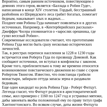
Вероятно, самым ранним источником, повествующим о
деяниях этого героя, является «Баллада о Робин Гуде»,
написанная в конце XIV столетия. Гордый, бесстрашный
разбойник из Шервудского леса грабит богатых, помогает
бедным, наказывает злых и жадных…
Позднее имя Робина Гуда начинает появляться и в других
источниках. Например, в «Кентерберийских рассказах»
Джеффри Чосера упоминается о «зарослях орешника, где
гулял веселый Робин».
Современные исследователи считают, что прототипами
Робина Гуда могли быть сразу несколько исторических
личностей.
Так, в реестрах переписи населения за 1228 и 1230 годы
встречается имя Роберта Гуда по прозвищу Домовой. Как
сообщают источники, он вступал в конфликты с законом.
Кроме того, приблизительно к тому же времени относится
возникновение повстанческого движения во главе с сэром
Робертом Твингом. Известно, что повстанцы грабили
монастыри, забирали оттуда запасы зерна и раздавали
беднякам.
Еще один кандидат на роль Робина Гуда - Роберт Фитцут.
Легенда гласит, что Фитцут родился в аристократической
семье, жил примерно с 1160 по 1247 год и устраивал мятежи,
дабы завоевать якобы положенный ему по праву титул графа
Хантингтонского. Во всяком случае, даты жизни Фитцута