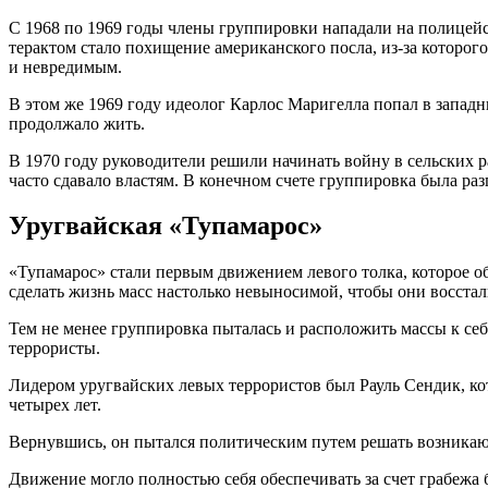
С 1968 по 1969 годы члены группировки нападали на полицей
терактом стало похищение американского посла, из-за которог
и невредимым.
В этом же 1969 году идеолог Карлос Маригелла попал в запад
продолжало жить.
В 1970 году руководители решили начинать войну в сельских р
часто сдавало властям. В конечном счете группировка была раз
Уругвайская «Тупамарос»
«Тупамарос» стали первым движением левого толка, которое объ
сделать жизнь масс настолько невыносимой, чтобы они восста
Тем не менее группировка пыталась и расположить массы к себе
террористы.
Лидером уругвайских левых террористов был Рауль Сендик, ко
четырех лет.
Вернувшись, он пытался политическим путем решать возникающ
Движение могло полностью себя обеспечивать за счет грабежа 