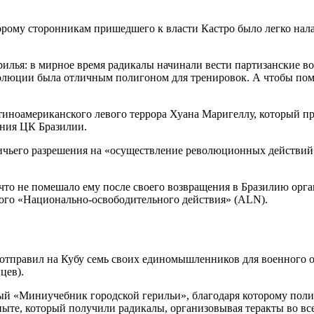
рому сторонникам пришедшего к власти Кастро было легко налад
рилья: в мирное время радикалы начинали вести партизанские 
волюции была отличным полигоном для тренировок. А чтобы по
иноамериканского левого террора Хуана Маригеллу, который пр
ения ЦК Бразилии.
ничьего разрешения на «осуществление революционных действий»
 что не помешало ему после своего возвращения в Бразилию о
кого «Национально-освободительного действия» (ALN).
а отправил на Кубу семь своих единомышленников для военного
цев).
тый «Миниучебник городской герильи», благодаря которому поли
пыте, который получили радикалы, организовывая теракты во все