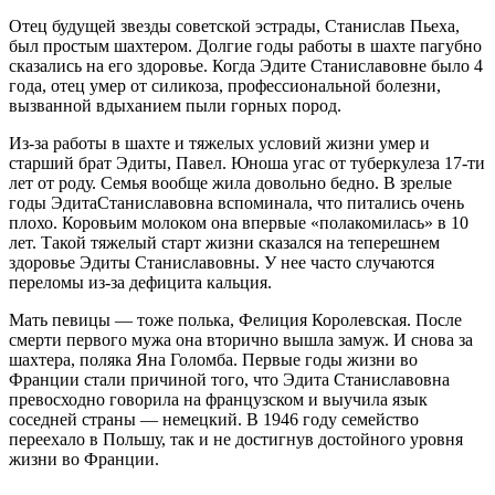
Отец будущей звезды советской эстрады, Станислав
Пьеха
,
был простым шахтером. Долгие годы работы в шахте пагубно
сказались на его здоровье. Когда
Эдите
Станиславовне было 4
года, отец умер от силикоза, профессиональной болезни,
вызванной вдыханием пыли горных пород.
Из-за работы в шахте и тяжелых условий жизни умер и
старший брат
Эдиты
, Павел. Юноша угас от туберкулеза 17-ти
лет от роду. Семья вообще жила довольно бедно. В зрелые
годы
Эдита
Станиславовна вспоминала, что питались очень
плохо. Коровьим молоком она впервые «полакомилась» в 10
лет. Такой тяжелый старт жизни сказался на теперешнем
здоровье
Эдиты
Станиславовны. У нее часто случаются
переломы из-за дефицита кальция.
Мать певицы — тоже полька,
Фелиция
Королевская. После
смерти первого мужа она вторично вышла замуж. И снова за
шахтера, поляка Яна
Голомба
. Первые годы жизни во
Франции стали причиной того, что
Эдита
Станиславовна
превосходно говорила на французском и выучила язык
соседней страны — немецкий. В 1946 году семейство
переехало в Польшу, так и не достигнув достойного уровня
жизни во Франции.