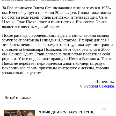
За
Броневицкого
Эдита
Станиславовна вышла замуж в 1956-
ом. Вместе супруги прожили 20 лет. Дочь Илона тоже пошла
по стопам родителей, стала артисткой и телеведущей. Сын
Илоны
, Стас
Пьеха
, поет и пишет стихи. Его сестра
Эрика
является известным дизайнером.
После развода с
Броневицким
Эдита
Станиславовна вышла
замуж за спортсмена Геннадия
Шестакова
. Их брак длился 7
лет. Затем певица вышла замуж за сотрудника администрации
президента Владимира
Полякова
. Этот брак распался в 2006-
ом. Сейчас
Эдита
Станиславовна полностью посвятила себя
родным. У нее подрастают правнуки Петр и Василиса. Также
Пьеха
не перестает периодически давать концерты, радуя
поклонников своим приятным контральто с легким, хорошо
узнаваемым акцентом.
Источник:
©
Русская Семерка
Читайте также
i
РОЛИК ДЛИТСЯ ПАРУ СЕКУНД,