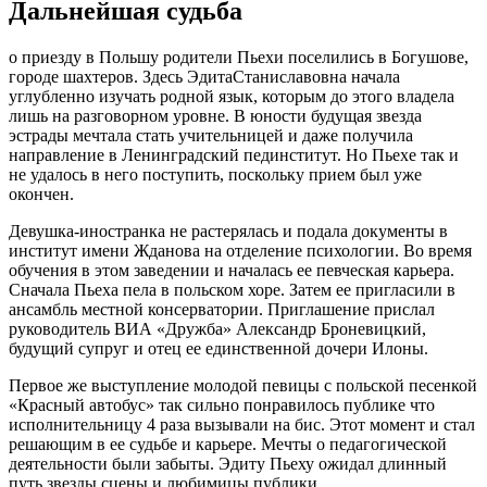
Дальнейшая судьба
о приезду в Польшу родители
Пьехи
поселились в
Богушове
,
городе шахтеров. Здесь
Эдита
Станиславовна начала
углубленно изучать родной язык, которым до этого владела
лишь на разговорном уровне. В юности будущая звезда
эстрады мечтала стать учительницей и даже получила
направление в Ленинградский пединститут. Но
Пьехе
так и
не удалось в него поступить, поскольку прием был уже
окончен.
Девушка-иностранка не растерялась и подала документы в
институт имени
Жданова
на отделение психологии. Во время
обучения в этом заведении и началась ее певческая карьера.
Сначала
Пьеха
пела в польском хоре. Затем ее пригласили в
ансамбль местной консерватории. Приглашение прислал
руководитель
ВИА
«Дружба» Александр
Броневицкий
,
будущий супруг и отец ее единственной дочери
Илоны
.
Первое же выступление молодой певицы с польской песенкой
«Красный автобус» так сильно понравилось публике что
исполнительницу 4 раза вызывали на бис. Этот момент и стал
решающим в ее судьбе и карьере. Мечты о педагогической
деятельности были забыты.
Эдиту
Пьеху
ожидал длинный
путь звезды сцены и любимицы публики.