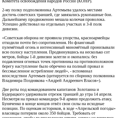
Комитета освобождения народов России (КОНР).
2-му полку подполковника Артемьева удалось местами
достичь советских траншей, где завязались рукопашные бои.
Дальнейшему продвижению мешала колючая проволока.
Успешно действовал на отдельных участках и 3-й полк
дивизии.
«Советская оборона не проявила упорства, красноармейцы
отходили почти без сопротивления. Но фланговый
пулемётный огонь и интенсивный миномётный пронизывали
всю полосу наступления. Продвинувшись на несколько сот
метров, бойцы 1-й дивизии залегли и окопались: без
подавления огневых точек противника на противоположном
берегу наступление было обречено на полный провал и
бессмысленное истребление людей», - вспоминал
впоследствии Артемьев (цитируется по сборнику полковника
Владимира Позднякова «Андрей Андреевич Власов»).
Две роты под командованием капитанов Золотаина и
Будерацкого удерживали отрезок траншей до утра 14 апреля.
Несмотря на приказ командира 9-й армии продолжить атаку,
Буняченко в конце концов отвёл свои силы на исходные
позиции. По оценкам историков, в ходе «Апрельской погоды»
власовцы потеряли около 350 бойцов. Требовать от
союзников, чтобы те продолжили штурм, немцы не решились.