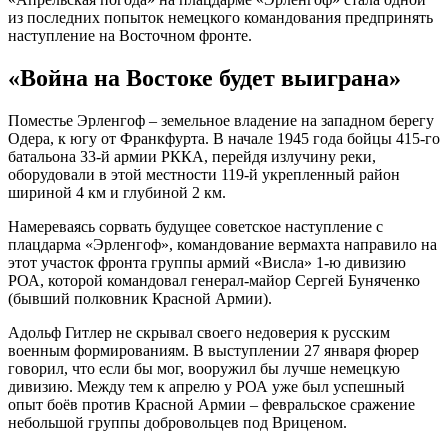
из последних попыток немецкого командования предпринять
наступление на Восточном фронте.
«Война на Востоке будет выиграна»
Поместье Эрленгоф – земельное владение на западном берегу
Одера, к югу от Франкфурта. В начале 1945 года бойцы 415-го
батальона 33-й армии РККА, перейдя излучину реки,
оборудовали в этой местности 119-й укрепленный район
шириной 4 км и глубиной 2 км.
Намереваясь сорвать будущее советское наступление с
плацдарма «Эрленгоф», командование вермахта направило на
этот участок фронта группы армий «Висла» 1-ю дивизию
РОА, которой командовал генерал-майор Сергей Буняченко
(бывший полковник Красной Армии).
Адольф Гитлер не скрывал своего недоверия к русским
военным формированиям. В выступлении 27 января фюрер
говорил, что если бы мог, вооружил бы лучше немецкую
дивизию. Между тем к апрелю у РОА уже был успешный
опыт боёв против Красной Армии – февральское сражение
небольшой группы добровольцев под Вриценом.