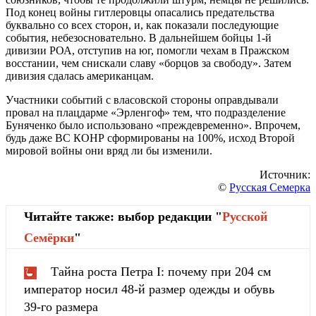
Под конец войны гитлеровцы опасались предательства
буквально со всех сторон, и, как показали последующие
события, небезосновательно. В дальнейшем бойцы 1-й
дивизии РОА, отступив на юг, помогли чехам в Пражском
восстании, чем снискали славу «борцов за свободу». Затем
дивизия сдалась американцам.
Участники событий с власовской стороны оправдывали
провал на плацдарме «Эрленгоф» тем, что подразделение
Буняченко было использовано «преждевременно». Впрочем,
будь даже ВС КОНР сформированы на 100%, исход Второй
мировой войны они вряд ли бы изменили.
Источник:
©
Русская Семерка
Читайте также: выбор редакции "
Русской
Cемёрки
"
Тайна роста Петра I: почему при 204 см
император носил 48-й размер одежды и обувь
39-го размера