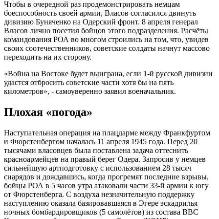
Чтобы в очередной раз продемонстрировать немцам
боеспособность своей армии, Власов согласился двинуть
дивизию Буняченко на Одерский фронт. 8 апреля генерал
Власов лично посетил бойцов этого подразделения. Расчёты
командования РОА во многом строились на том, что, увидев
своих соотечественников, советские солдаты начнут массово
переходить на их сторону.
«Война на Востоке будет выиграна, если 1-й русской дивизии
удастся отбросить советские части хотя бы на пять
километров», - самоуверенно заявил военачальник.
Плохая «погода»
Наступательная операция на плацдарме между Франкфуртом
и Фюрстенбергом началась 11 апреля 1945 года. Перед 20
тысячами власовцев была поставлена задача оттеснить
красноармейцев на правый берег Одера. Запросив у немцев
сильнейшую артподготовку с использованием 28 тысяч
снарядов и дождавшись, когда прогремят последние взрывы,
бойцы РОА в 5 часов утра атаковали части 33-й армии к югу
от Фюрстенберга. С воздуха незначительную поддержку
наступлению оказала базировавшаяся в Эгере эскадрилья
ночных бомбардировщиков (5 самолётов) из состава ВВС