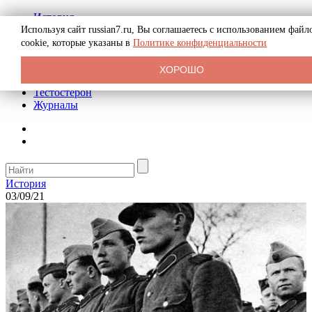
История
Биография
Используя сайт russian7.ru, Вы соглашаетесь с использованием файл
Криминал
cookie, которые указаны в
Политике конфиденциальности
Реклама на сайте
О сайте
ХОРОШО
Рекомендательные статьи
Тестостерон
Журналы
История
03/09/21