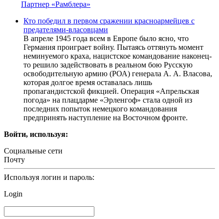
Партнер «Рамблера»
Кто победил в первом сражении красноармейцев с
предателями-власовцами
В апреле 1945 года всем в Европе было ясно, что
Германия проиграет войну. Пытаясь оттянуть момент
неминуемого краха, нацистское командование наконец-
то решило задействовать в реальном бою Русскую
освободительную армию (РОА) генерала А. А. Власова,
которая долгое время оставалась лишь
пропагандистской фикцией. Операция «Апрельская
погода» на плацдарме «Эрленгоф» стала одной из
последних попыток немецкого командования
предпринять наступление на Восточном фронте.
Войти, используя:
Социальные сети
Почту
Используя логин и пароль:
Login