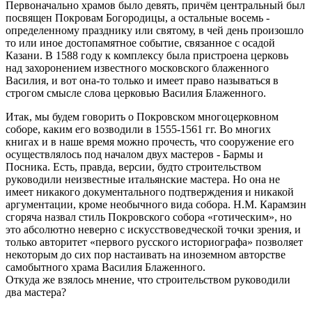
Первоначально храмов было девять, причём центральный был
посвящен Покровам Богородицы, а остальные восемь -
определенному празднику или святому, в чей день произошло
то или иное достопамятное событие, связанное с осадой
Казани. В 1588 году к комплексу была пристроена церковь
над захоронением известного московского блаженного
Василия, и вот она-то только и имеет право называться в
строгом смысле слова церковью Василия Блаженного.
Итак, мы будем говорить о Покровском многоцерковном
соборе, каким его возводили в 1555-1561 гг. Во многих
книгах и в наше время можно прочесть, что сооружение его
осуществлялось под началом двух мастеров - Бармы и
Посника. Есть, правда, версии, будто строительством
руководили неизвестные итальянские мастера. Но она не
имеет никакого документального подтверждения и никакой
аргументации, кроме необычного вида собора. Н.М. Карамзин
сгоряча назвал стиль Покровского собора «готическим», но
это абсолютно неверно с искусствоведческой точки зрения, и
только авторитет «первого русского историографа» позволяет
некоторым до сих пор настаивать на иноземном авторстве
самобытного храма Василия Блаженного.
Откуда же взялось мнение, что строительством руководили
два мастера?