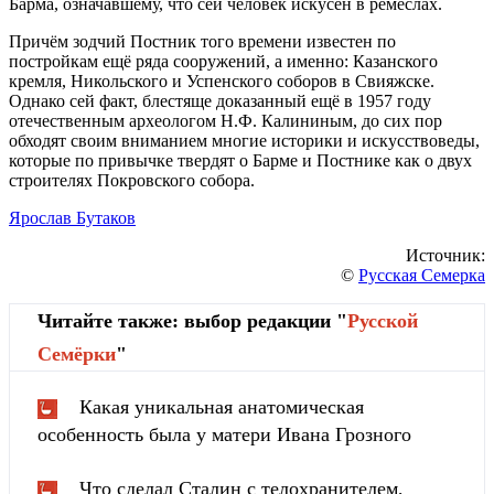
Барма, означавшему, что сей человек искусен в ремёслах.
Причём зодчий Постник того времени известен по
постройкам ещё ряда сооружений, а именно: Казанского
кремля, Никольского и Успенского соборов в Свияжске.
Однако сей факт, блестяще доказанный ещё в 1957 году
отечественным археологом Н.Ф. Калининым, до сих пор
обходят своим вниманием многие историки и искусствоведы,
которые по привычке твердят о Барме и Постнике как о двух
строителях Покровского собора.
Ярослав Бутаков
Источник:
©
Русская Семерка
Читайте также: выбор редакции "
Русской
Cемёрки
"
Какая уникальная анатомическая
особенность была у матери Ивана Грозного
Что сделал Сталин с телохранителем,