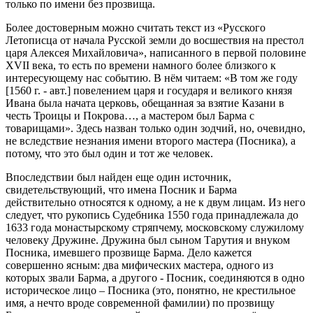
только по имени без прозвища.
Более достоверным можно считать текст из «Русского
Летописца от начала Русской земли до восшествия на престол
царя Алексея Михайловича», написанного в первой половине
XVII века, то есть по времени намного более близкого к
интересующему нас событию. В нём читаем: «В том же году
[1560 г. - авт.] повелением царя и государя и великого князя
Ивана была начата церковь, обещанная за взятие Казани в
честь Троицы и Покрова…, а мастером был Барма с
товарищами». Здесь назван только один зодчий, но, очевидно,
не вследствие незнания имени второго мастера (Посника), а
потому, что это был один и тот же человек.
Впоследствии был найден еще один источник,
свидетельствующий, что имена Посник и Барма
действительно относятся к одному, а не к двум лицам. Из него
следует, что рукопись Судебника 1550 года принадлежала до
1633 года монастырскому стряпчему, московскому служилому
человеку Дружине. Дружина был сыном Тарутия и внуком
Посника, имевшего прозвище Барма. Дело кажется
совершенно ясным: два мифических мастера, одного из
которых звали Барма, а другого - Посник, соединяются в одно
историческое лицо – Посника (это, понятно, не крестильное
имя, а нечто вроде современной фамилии) по прозвищу