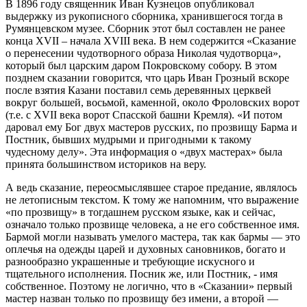
В 1896 году священник Иван Кузнецов опубликовал
выдержку из рукописного сборника, хранившегося тогда в
Румянцевском музее. Сборник этот был составлен не ранее
конца XVII – начала XVIII века. В нем содержится «Сказание
о перенесении чудотворного образа Николая чудотворца»,
который был царским даром Покровскому собору. В этом
позднем сказании говорится, что царь Иван Грозный вскоре
после взятия Казани поставил семь деревянных церквей
вокруг большей, восьмой, каменной, около Фроловских ворот
(т.е. с XVII века ворот Спасской башни Кремля). «И потом
даровал ему Бог двух мастеров русских, по прозвищу Барма и
Постник, бывших мудрыми и пригодными к такому
чудесному делу». Эта информация о «двух мастерах» была
принята большинством историков на веру.
А ведь сказание, переосмыслявшее старое предание, являлось
не летописным текстом. К тому же напомним, что выражение
«по прозвищу» в тогдашнем русском языке, как и сейчас,
означало только прозвище человека, а не его собственное имя.
Бармой могли называть умелого мастера, так как бармы — это
оплечья на одежды царей и духовных сановников, богато и
разнообразно украшенные и требующие искусного и
тщательного исполнения. Посник же, или Постник, - имя
собственное. Поэтому не логично, что в «Сказании» первый
мастер назван только по прозвищу без имени, а второй —