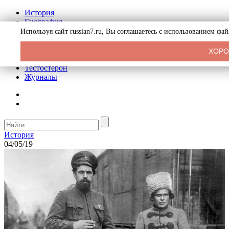
История
Биография
Криминал
Используя сайт russian7.ru, Вы соглашаетесь с использованием фа
Реклама на сайте
О сайте
ХОР
Рекомендательные статьи
Тестостерон
Журналы
История
04/05/19