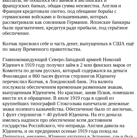
выплаты, не обошлось без займов в английских и
французских банках, общая сумма неизвестна. Англия и
Франция кредитовали охотно, под обещание борьбы с
германскими войсками и большевиками, которых
рассматривали как союзников Германии. Японские банкиры
были прагматичнее, кредитуя ради прибыли, под серьёзное
обеспечение.
Колчак присвоил себе и часть денег, выпущенных в США ещё
по заказу Временного правительства.
Главнокомандующий Северо-Западной армией Николай
Юденич в 1919 году получил займ в 2 млн финских марок от
Комитета по делам русских, который содержался на деньги
Финляндии и 860 тысяч фунтов стерлингов Юденичу
перечислил Колчак, в Лондонский банк. Эта валюта
послужила обеспечением временным разменным знакам,
выпущенным Юденичем. Но красные, заняв Псков, помешали
ввести их в обращение. В июле 1919 года в одной из
крупнейших типографий Стокгольма напечатали денежные
знаки полевого казначейства. Обеспечение было от англичан,
1 фунт стерлингов = 40 рублей Юденича. На его деньгах
имелись надписи про обеспечение всем достоянием
государства Российского, что неправда. Англия давила на
Юденича, и он предпринял осенью 1919 года поход на
Петроград, неудачно. Юденич отступил в Эстонию, где и был