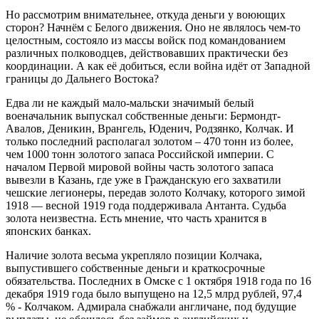
Но рассмотрим внимательнее, откуда деньги у воюющих
сторон? Начнём с Белого движения. Оно не являлось чем-то
целостным, состояло из массы войск под командованием
различных полководцев, действовавших практически без
координации. А как её добиться, если война идёт от Западной
границы до Дальнего Востока?
Едва ли не каждый мало-мальски значимый белый
военачальник выпускал собственные деньги: Бермондт-
Авалов, Деникин, Врангель, Юденич, Родзянко, Колчак. И
только последний располагал золотом – 470 тонн из более,
чем 1000 тонн золотого запаса Российской империи. С
началом Первой мировой войны часть золотого запаса
вывезли в Казань, где уже в Гражданскую его захватили
чешские легионеры, передав золото Колчаку, которого зимой
1918 — весной 1919 года поддерживала Антанта. Судьба
золота неизвестна. Есть мнение, что часть хранится в
японских банках.
Наличие золота весьма укрепляло позиции Колчака,
выпустившего собственные деньги и краткосрочные
обязательства. Последних в Омске с 1 октября 1918 года по 16
декабря 1919 года было выпущено на 12,5 млрд рублей, 97,4
% - Колчаком. Адмирала снабжали англичане, под будущие