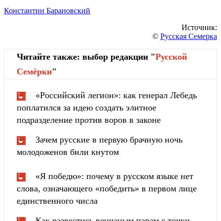
Константин Барановский
Источник:
©
Русская Семерка
Читайте также: выбор редакции "
Русской
Cемёрки
"
«Российский легион»: как генерал Лебедь
поплатился за идею создать элитное
подразделение против воров в законе
Зачем русские в первую брачную ночь
молодоженов били кнутом
«Я победю»: почему в русском языке нет
слова, означающего «победить» в первом лице
единственного числа
Как развестись венчаным парам с точки