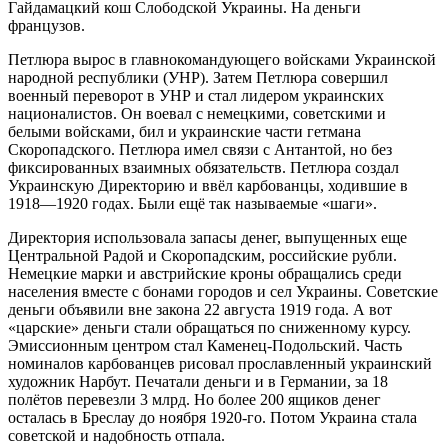
Гайдамацкий кош Слободской Украины. На деньги
французов.
Петлюра вырос в главнокомандующего войсками Украинской
народной республики (УНР). Затем Петлюра совершил
военный переворот в УНР и стал лидером украинских
националистов. Он воевал с немецкими, советскими и
белыми войсками, бил и украинские части гетмана
Скоропадского. Петлюра имел связи с Антантой, но без
фиксированных взаимных обязательств. Петлюра создал
Украинскую Директорию и ввёл карбованцы, ходившие в
1918—1920 годах. Были ещё так называемые «шаги».
Директория использовала запасы денег, выпущенных еще
Центральной Радой и Скоропадским, российские рубли.
Немецкие марки и австрийские кроны обращались среди
населения вместе с бонами городов и сел Украины. Советские
деньги объявили вне закона 22 августа 1919 года. А вот
«царские» деньги стали обращаться по сниженному курсу.
Эмиссионным центром стал Каменец-Подольский. Часть
номиналов карбованцев рисовал прославленный украинский
художник Нарбут. Печатали деньги и в Германии, за 18
полётов перевезли 3 млрд. Но более 200 ящиков денег
осталась в Бреслау до ноября 1920-го. Потом Украина стала
советской и надобность отпала.