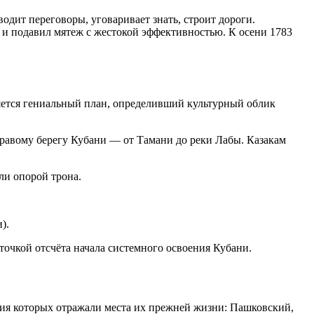
водит переговоры, уговаривает знать, строит дороги.
д и подавил мятеж с жестокой эффективностью
. К осени 1783
ляется гениальный план, определивший культурный облик
правому берегу Кубани — от Тамани до реки Лабы. Казакам
ли опорой трона.
и)
.
 точкой отсчёта начала системного освоения Кубани.
ния которых отражали места их прежней жизни: Пашковский,