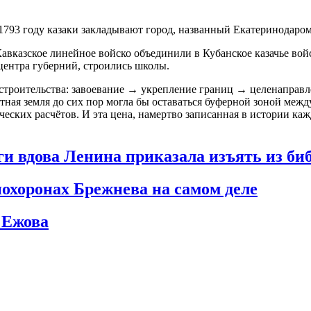
 1793 году казаки закладывают город, названный Екатеринодар
Кавказское линейное войско объединили в Кубанское казачье вой
 центра губерний, строились школы.
строительства:
завоевание → укрепление границ → целенаправл
тная земля до сих пор могла бы оставаться буферной зоной межд
ских расчётов. И эта цена, намертво записанная в истории кажд
и вдова Ленина приказала изъять из би
похоронах Брежнева на самом деле
 Ежова