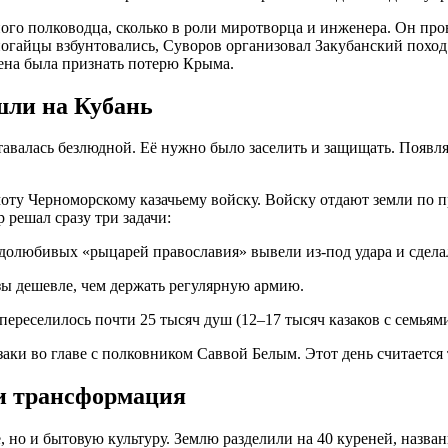
ного полководца, сколько в роли миротворца и инженера
. Он про
ногайцы взбунтовались, Суворов организовал Закубанский похо
ена была признать потерю Крыма.
шли на Кубань
тавалась безлюдной. Её нужно было заселить и защищать. Появ
оту
Черноморскому казачьему войску
. Войску отдают земли по 
решал сразу три задачи:
долюбивых «рыцарей православия» вывели из-под удара и сдела
азы дешевле, чем держать регулярную армию.
 переселилось почти 25 тысяч душ (12–17 тысяч казаков с семьям
заки во главе с полковником Саввой Белым
. Этот день считается
 и трансформация
 но и бытовую культуру. Землю разделили на 40 куреней, назва