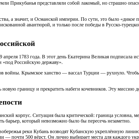
 земли Прикубанья представляли собой лакомый, но страшно опа
ства, а значит, и Османской империи
. По сути, это было «дикое 
скованной авантюрой, и только после победы в Русско-турецкой
российской
9 апреля 1783 года
. В этот день Екатерина Великая подписала и
ли «под Российскую державу»
.
ов войны. Крымское ханство — вассал Турции — рухнуло. Чтобы 
ть новую границу и прекратить набеги кочевников. Эту миссию 
епости
анский корпус
. Ситуация была критической: граница условна, м
ть барьер, который невозможно было бы пересечь незаметно.
авобережья реки Кубань возводят
Кубанскую укреплённую лини
ии — почти 500 вёрст
. Он лично выбирает места для каждого ук