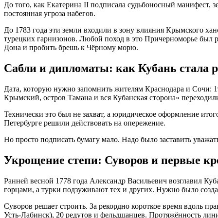
До того, как Екатерина II подписала судьбоносный манифест,
постоянная угроза набегов.
До 1783 года эти земли входили в зону влияния Крымского хан
турецких гарнизонов. Любой поход в это Причерноморье был ри
Дона и пробить брешь к Чёрному морю.
Сабли и дипломаты: как Кубань стала 
Дата, которую нужно запомнить жителям Краснодара и Сочи:
1
Крымский, остров Тамана и вся Кубанская сторона» переходи
Технически это был не захват, а юридическое оформление итог
Петербурге решили действовать на опережение.
Но просто подписать бумагу мало. Надо было заставить уважа
Укрощение степи: Суворов и первые кр
Ранней весной 1778 года Александр Васильевич возглавил Куб
горцами, а турки подзуживают тех и других. Нужно было созда
Суворов решает строить. За рекордно короткое время вдоль пр
Усть-Лабинск), 20 редутов и фельдшанцев
. Протяжённость лин