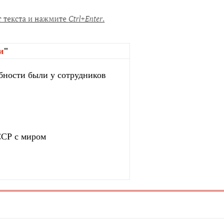
и
"
бности были у сотрудников
ССР с миром