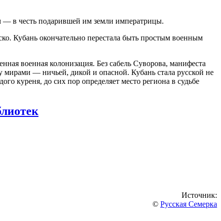
ом — в честь подарившей им земли императрицы
.
ско
. Кубань окончательно перестала быть простым военным
енная военная колонизация
. Без сабель Суворова, манифеста
у мирами — ничьей, дикой и опасной. Кубань стала русской не
ого куреня, до сих пор определяет место региона в судьбе
блиотек
Источник:
©
Русская Семерка