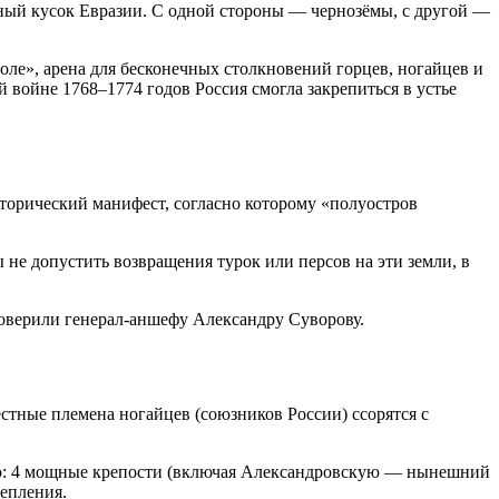
сный кусок Евразии. С одной стороны — чернозёмы, с другой —
поле», арена для бесконечных столкновений горцев, ногайцев и
 войне 1768–1774 годов Россия смогла закрепиться в устье
сторический манифест, согласно которому «полуостров
не допустить возвращения турок или персов на эти земли, в
доверили генерал-аншефу Александру Суворову.
естные племена ногайцев (союзников России) ссорятся с
ю
: 4 мощные крепости (включая Александровскую — нынешний
репления.