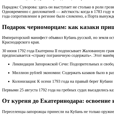
Парадокс Суворова:
здесь он выступает не столько в роли гроз
Одновременно с дипломатией — жёсткость: когда в 1783 году 
года сопротивление в регионе было сломлено, а Порта вынужд
Подарок черноморцам: как казаки при
Императорский манифест объявил Кубань русской, но земля ос
Краснодарского края.
30 июня 1792 года Екатерина II подписывает
Жалованную грам
предписывается «стражу пограничную содержать». Этот манёвр 
Ликвидация Запорожской Сечи
: Подозрительных и свобо
Миллион рублей экономии
: Содержать казаков было в р
Колонизация
: К осени 1793 года на правый берег Кубани
Первыми 25 августа 1792 года на гребных судах высадились ка
От куреня до Екатеринодара: освоение
Переселенцы-запорожцы принесли на Кубань не только оружие,