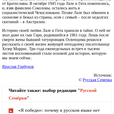
от Братиславы. В октябре 1945 года Лале и Гита поженились,
и, взяв фамилию Соколовы, остались жить в
социалистической Чехословакии. Позже Лале был обвинен в
сионизме и бежал из страны, осев с семьей – после недолгих
скитаний – в Австралии.
Историю своей любви Лале и Гита хранили в тайне. О ней не
знал даже их сын Гари, родившийся в 1961 году. Лишь после
смерти жены бывший татуировщик Освенцима решился
рассказать о своей жизни живущей неподалеку писательнице
Хезер Моррис. Три года еженедельных встреч и тысячи
листов воспоминаний стали основой для истории, которую
мы знаем сейчас.
Ярослав Горбунов
Источник:
©
Русская Семерка
Читайте также: выбор редакции "
Русской
Cемёрки
"
«Я победю»: почему в русском языке нет