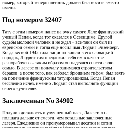
номер, который теперь пленник должен был носить вместо
имени.
Под номером 32407
Тату с этим номером нанес на руку самого Лале французский
ученый Пепан, когда тот оказался в Освенциме. Другой
судьбы молодой человек и не ждал – все-таки он был из
еврейской семьи и тогда еще носил имя Людвиг Эйзенберг.
Когда весной 1942 года нацисты вошли в его словацкий
городок, Людвиг сам предложил себя им в качестве
разнорабочего – таким образом он надеялся спасти свою
семью. В лагере он поначалу занимался строительством
бараков, а после того, как заболел брюшным тифом, был взять
на попечение французским татуировщиком. Когда Пепан
бесследно исчез, именно Людвиг стал выполнять функции
своего «учителя».
Заключенная No 34902
Получив должность и улучшенный паек, Лале стал на
полшага дальше от смерти, чем остальные заключенные
лагеря. Ежедневно он пронумеровывал десятки и сотни