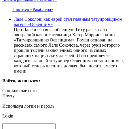
Партнер «Рамблера»
Лале Соколов: как еврей стал главным татуировщиком
лагеря «Освенцим»
Про Лале и его возлюбленную Гиту рассказала
австралийская писательница Хазер Моррис в книге
«Татуировщик из Освенцима». Роман основан на
рассказах самого Лале Соколова, через руки которого
прошли тысячи заключенных одного из самых
страшных нацистских лагерей. И на предплечье
каждого главный тетувирер Освенцима оставил номер,
который теперь пленник должен был носить вместо
имени.
Войти, используя:
Социальные сети
Почту
Используя логин и пароль:
Login