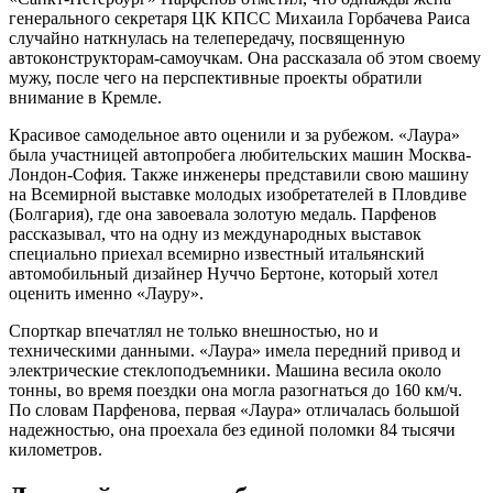
генерального секретаря ЦК КПСС Михаила Горбачева Раиса
случайно наткнулась на телепередачу, посвященную
автоконструкторам-самоучкам. Она рассказала об этом своему
мужу, после чего на перспективные проекты обратили
внимание в Кремле.
Красивое самодельное авто оценили и за рубежом. «Лаура»
была участницей автопробега любительских машин Москва-
Лондон-София. Также инженеры представили свою машину
на Всемирной выставке молодых изобретателей в Пловдиве
(Болгария), где она завоевала золотую медаль. Парфенов
рассказывал, что на одну из международных выставок
специально приехал всемирно известный итальянский
автомобильный дизайнер Нуччо Бертоне, который хотел
оценить именно «Лауру».
Спорткар впечатлял не только внешностью, но и
техническими данными. «Лаура» имела передний привод и
электрические стеклоподъемники. Машина весила около
тонны, во время поездки она могла разогнаться до 160 км/ч.
По словам Парфенова, первая «Лаура» отличалась большой
надежностью, она проехала без единой поломки 84 тысячи
километров.