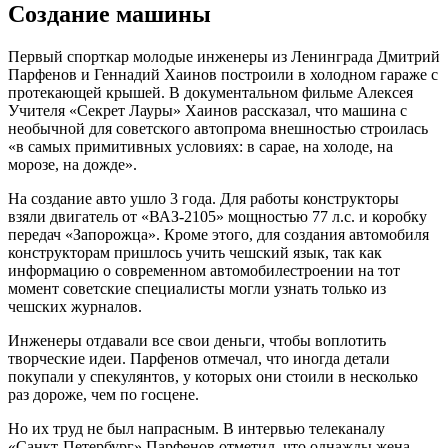
Создание машины
Первый спорткар молодые инженеры из Ленинграда Дмитрий
Парфенов и Геннадий Хаинов построили в холодном гараже с
протекающей крышей. В документальном фильме Алексея
Учителя «Секрет Лауры» Хаинов рассказал, что машина с
необычной для советского автопрома внешностью строилась
«в самых примитивных условиях: в сарае, на холоде, на
морозе, на дожде».
На создание авто ушло 3 года. Для работы конструкторы
взяли двигатель от «ВАЗ-2105» мощностью 77 л.с. и коробку
передач «Запорожца». Кроме этого, для создания автомобиля
конструкторам пришлось учить чешский язык, так как
информацию о современном автомобилестроении на тот
момент советские специалисты могли узнать только из
чешских журналов.
Инженеры отдавали все свои деньги, чтобы воплотить
творческие идеи. Парфенов отмечал, что иногда детали
покупали у спекулянтов, у которых они стоили в несколько
раз дороже, чем по госцене.
Но их труд не был напрасным. В интервью телеканалу
«Санкт-Петербург» Парфенов отметил, что однажды жена