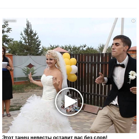
i
Этот танец невесты оставит вас без слов!