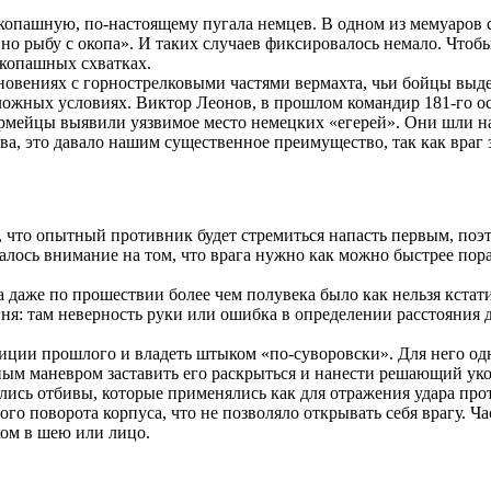
укопашную, по-настоящему пугала немцев. В одном из мемуаров с
о рыбу с окопа». И таких случаев фиксировалось немало. Чтобы
укопашных схватках.
овениях с горнострелковыми частями вермахта, чьи бойцы выде
ложных условиях. Виктор Леонов, в прошлом командир 181-го о
армейцы выявили уязвимое место немецких «егерей». Они шли на
ва, это давало нашим существенное преимущество, так как враг
что опытный противник будет стремиться напасть первым, поэт
лось внимание на том, что врага нужно как можно быстрее пора
даже по прошествии более чем полувека было как нельзя кстати
ня: там неверность руки или ошибка в определении расстояния до
диции прошлого и владеть штыком «по-суворовски». Для него од
ным маневром заставить его раскрыться и нанести решающий ук
сь отбивы, которые применялись как для отражения удара проти
о поворота корпуса, что не позволяло открывать себя врагу. Ч
ком в шею или лицо.