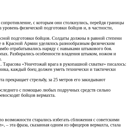
 сопротивление, с которым они столкнулись, перейдя границы
 уровень физической подготовки бойцов и, в частности,
ксной подготовки бойцов. Солдаты должны в равной степени
ие в Красной Армии уделялось разнообразным физическим
мбо отрабатывались наряду с навыками штыкового боя.
пах. Разбирались особенности владения штыком, ножом и
.
 Тарасова «Уничтожай врага в рукопашной схватке» писалось:
ника, каждый боец должен уметь технически и тактически
а прекращает стрельбу, за 25 метров его закидывают
последнего с помощью любых подручных средств сильно
ревосходят бойцов вермахта.
о возможности старались избегать сближения с советскими
», – эта фраза, сказанная одним из офицеров вермахта, стала