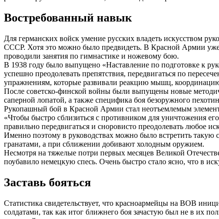
Востребованный навык
Для германских войск умение русских владеть искусством рук
СССР. Хотя это можно было предвидеть. В Красной Армии уже с
проводили занятия по гимнастике и ножевому бою.
В 1938 году было выпущено «Наставление по подготовке к ру
успешно преодолевать препятствия, передвигаться по пересе
упражнениям, которые развивали реакцию мышц, координацию 
После советско-финской войны были выпущены новые методичк
саперной лопатой, а также специфика боя безоружного пехот
Рукопашный бой в Красной Армии стал неотъемлемым элементо
«Чтобы быстро сблизиться с противником для уничтожения его
правильно передвигаться и сноровисто преодолевать любое иск
Именно поэтому в руководствах можно было встретить такую сх
гранатами, а при сближении добивают холодным оружием.
Несмотря на тяжелые потри первых месяцев Великой Отечестве
поубавило немецкую спесь. Очень быстро стало ясно, что в ис
Заставь бояться
Статистика свидетельствует, что красноармейцы на ВОВ иниц
солдатами, так как итог ближнего боя зачастую был не в их пол