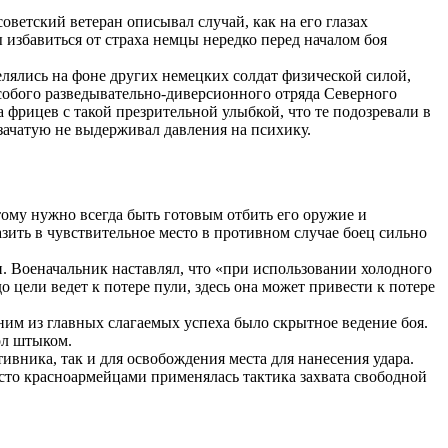
оветский ветеран описывал случай, как на его глазах
 избавиться от страха немцы нередко перед началом боя
лялись на фоне других немецких солдат физической силой,
собого разведывательно-диверсионного отряда Северного
 фрицев с такой презрительной улыбкой, что те подозревали в
 зачатую не выдерживал давления на психику.
ому нужно всегда быть готовым отбить его оружие и
зить в чувствительное место в противном случае боец сильно
. Военачальник наставлял, что «при использовании холодного
 цели ведет к потере пули, здесь она может привести к потере
ним из главных слагаемых успеха было скрытное ведение боя.
ол штыком.
вника, так и для освобождения места для нанесения удара.
асто красноармейцами применялась тактика захвата свободной