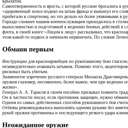
крылатой.
Самоотверженность и ярость, с которой русские бросались в р
«здоровенный хохол поднял на штык фрица и выкинул его словн
прибегали к спиртному, но это делало их более уязвимыми в р
Гораздо сложнее нашим военнослужащим приходилось в столкн
выносливостью и подготовкой к ведению боевых действий в с
флота, в своей книге «Лицом к лицу» рассказывал, что красно
этом какой-то подвох и начинали нервничать. По словам Леоно
Обмани первым
Инструкции для красноармейцев по рукопашному бою гласили, 
незамедлительно атаковать штыком. Помимо этого, акцентирова
рисковал быть убитым.
Знаменитое изречение русского генерала Михаила Драгомирова 
оружия глазомер, несомненно, более важен, чем при ведении ог
жизни».
Генерал А. А. Тарасов в своем пособии призывал помнить тра
Он в частности писал, если противник защищен, нужно обман
Одним из самых действенных способов рукопашного боя считали
Отбивы рекомендовалось выполнять одними руками без заметног
рукой оружия противника и последующего резкого удара клин
Неожиданное оружие