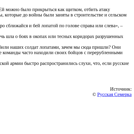
Ей можно было прикрыться как щитком, отбить атаку
, которые до войны были заняты в строительстве и сельском
о сближайся и бей лопатой по голове справа или слева», –
чь шла о боях в окопах или тесных коридорах разрушенных
е били наших солдат лопатами, зачем мы сюда пришли? Они
ие команды часто находили своих бойцов с перерубленными
кой армии быстро распространились слухи, что, если русские
Источник:
©
Русская Семерка