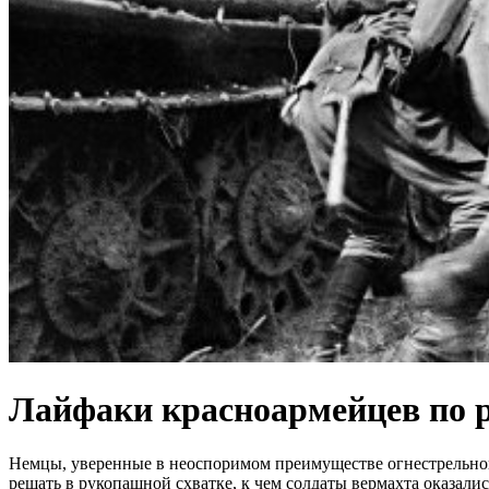
Лайфаки красноармейцев по 
Немцы, уверенные в неоспоримом преимуществе огнестрельного
решать в рукопашной схватке, к чем солдаты вермахта оказали