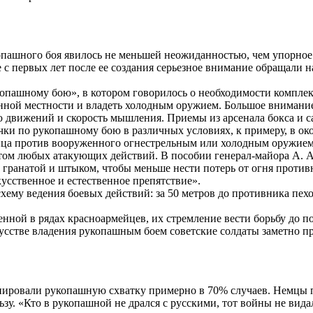
опашного боя явилось не меньшей неожиданностью, чем упорное
 первых лет после ее создания серьезное внимание обращали на
копашному бою», в котором говорилось о необходимости компле
ченной местности и владеть холодным оружием. Большое вниман
движений и скорость мышления. Приемы из арсенала бокса и са
и по рукопашному бою в различных условиях, к примеру, в око
инца против вооруженного огнестрельным или холодным оружием
м любых атакующих действий. В пособии генерал-майора А. А.
 гранатой и штыком, чтобы меньше нести потерь от огня против
усственное и естественное препятствие».
ему ведения боевых действий: за 50 метров до противника пехот
нной в рядах красноармейцев, их стремление вести борьбу до 
кусстве владения рукопашным боем советские солдаты заметно п
иировали рукопашную схватку примерно в 70% случаев. Немцы п
ьзу. «Кто в рукопашной не дрался с русскими, тот войны не видал