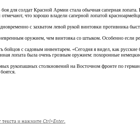
боя для солдат Красной Армии стала обычная саперная лопата. 
отмечают, что хорошо владели саперной лопатой красноармейцы
дновременно с захватом левой рукой винтовки противника быстр
невренным оружием, чем винтовка со штыком. Особенно если ре
ть бойцов с садовым инвентарем. «Сегодня я видел, как русски
ченная лопата была очень грозным оружием: похоронные немецк
ервых рукопашных столкновений на Восточном фронте по германс
боятся.