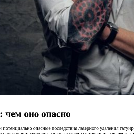
: чем оно опасно
потенциально опасные последствия лазерного удаления татуиро
я нанесения татуировок, могут выделяться токсичные вещества,