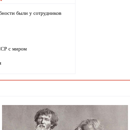
бности были у сотрудников
ССР с миром
м