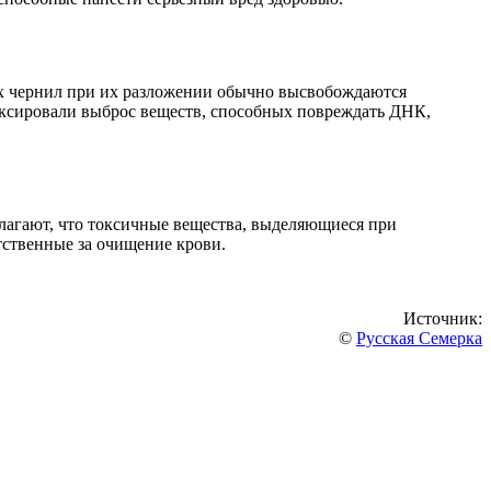
амих чернил при их разложении обычно высвобождаются
иксировали выброс веществ, способных повреждать ДНК,
олагают, что токсичные вещества, выделяющиеся при
етственные за очищение крови.
Источник:
©
Русская Семерка