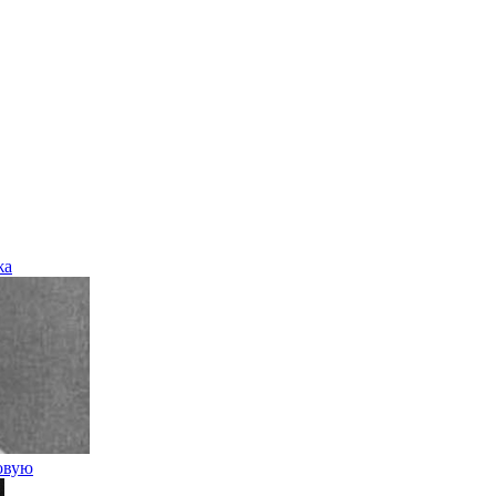
жа
овую