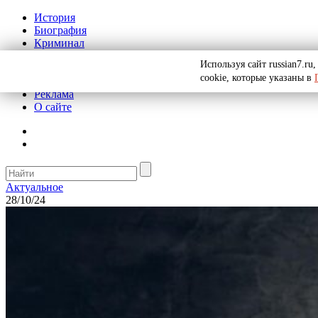
История
Биография
Криминал
СССР
Используя сайт russian7.r
Тайны
cookie, которые указаны в
Рекомендации
Реклама
О сайте
Актуальное
28/10/24