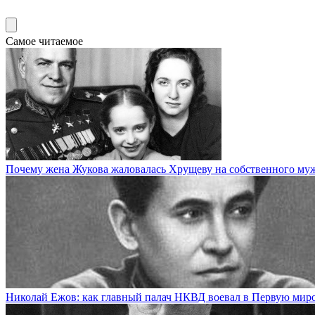
Самое читаемое
Почему жена Жукова жаловалась Хрущеву на собственного му
Николай Ежов: как главный палач НКВД воевал в Первую мир