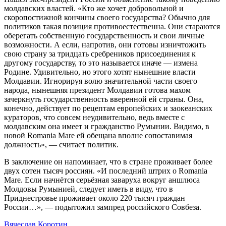
молдавских властей. «Кто же хочет добровольной и
скоропостижной кончины своего государства? Обычно для
политиков такая позиция противоестественна. Они стараются
оберегать собственную государственность и свои личные
возможности. А если, напротив, они готовы изничтожить
свою страну за тридцать сребреников присоединения к
другому государству, то это называется иначе — измена
Родине. Удивительно, но этого хотят нынешние власти
Молдавии. Игнорируя волю значительной части своего
народа, нынешняя президент Молдавии готова махом
зачеркнуть государственность вверенной ей страны. Она,
конечно, действует по рецептам европейских и заокеанских
кураторов, что совсем неудивительно, ведь вместе с
молдавским она имеет и гражданство Румынии. Видимо, в
новой Romania Mare ей обещана вполне сопоставимая
должность», — считает политик.
В заключение он напоминает, что в стране проживает более
двух сотен тысяч россиян. «И последний штрих о Romania
Mare. Если начнётся серьёзная заваруха вокруг аншлюса
Молдовы Румынией, следует иметь в виду, что в
Приднестровье проживает около 220 тысяч граждан
России…», — подытожил зампред российского Совбеза.
Вячеслав Коротин