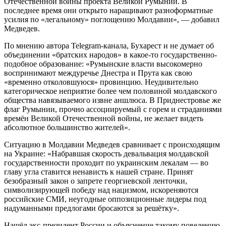
Отечественной войны проекта Великой Румынии. В
последнее время они открыто наращивают разноформатные
усилия по «легальному» поглощению Молдавии», — добавил
Медведев.
По мнению автора Telegram-канала, Бухарест и не думает об
объединении «братских народов» в какое-то государственно-
подобное образование: «Румынские власти высокомерно
воспринимают междуречье Днестра и Прута как свою
«временно отколовшуюся» провинцию. Неудивительно
категорическое неприятие более чем половиной молдавского
общества навязываемого извне аншлюса. В Приднестровье же
флаг Румынии, прочно ассоциируемый с горем и страданиями
времён Великой Отечественной войны, не желает видеть
абсолютное большинство жителей».
Ситуацию в Молдавии Медведев сравнивает с происходящим
на Украине: «Набравшая скорость девальвация молдавской
государственности проходит по украинским лекалам — во
главу угла ставится ненависть к нашей стране. Принят
безобразный закон о запрете георгиевской ленточки,
символизирующей победу над нацизмом, искореняются
российские СМИ, неугодные оппозиционные лидеры под
надуманными предлогами бросаются за решётку».
Нашёл экс-президент России и объяснение такому поведению