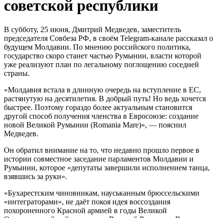
советской республики
В субботу, 25 июня, Дмитрий Медведев, заместитель
председателя Совбеза РФ, в своём Telegram-канале рассказал о
будущем Молдавии. По мнению российского политика,
государство скоро станет частью Румынии, власти которой
уже реализуют план по легальному поглощению соседней
страны.
«Молдавия встала в длинную очередь на вступление в ЕС,
растянутую на десятилетия. В добрый путь! Но ведь хочется
быстрее. Поэтому гораздо более актуальным становится
другой способ получения членства в Евросоюзе: создание
новой Великой Румынии (Romania Mare)», — пояснил
Медведев.
Он обратил внимание на то, что недавно прошло первое в
истории совместное заседание парламентов Молдавии и
Румынии, которое «депутаты завершили исполнением танца,
взявшись за руки».
«Бухарестским чиновникам, науськанным брюссельскими
«интеграторами», не даёт покоя идея воссоздания
похороненного Красной армией в годы Великой