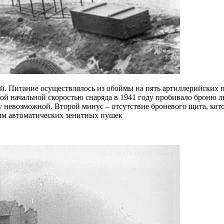
. Питание осуществлялось из обоймы на пять артиллерийских п
кой начальной скоростью снаряда в 1941 году пробивало броню л
ку невозможной. Второй минус – отсутствие броневого щита, ко
-мм автоматических зенитных пушек