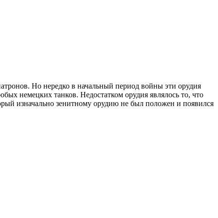
атронов. Но нередко в начальный период войны эти орудия
юбых немецких танков. Недостатком орудия являлось то, что
торый изначально зенитному орудию не был положен и появился