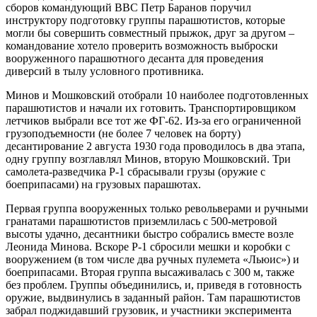
сборов командующий ВВС Петр Баранов поручил
инструктору подготовку группы парашютистов, которые
могли бы совершить совместный прыжок, друг за другом –
командование хотело проверить возможность выброски
вооруженного парашютного десанта для проведения
диверсий в тылу условного противника.
Минов и Мошковский отобрали 10 наиболее подготовленных
парашютистов и начали их готовить. Транспортировщиком
летчиков выбрали все тот же ФГ-62. Из-за его ограниченной
грузоподъемности (не более 7 человек на борту)
десантирование 2 августа 1930 года проводилось в два этапа,
одну группу возглавлял Минов, вторую Мошковский. Три
самолета-разведчика Р-1 сбрасывали грузы (оружие с
боеприпасами) на грузовых парашютах.
Первая группа вооруженных только револьверами и ручными
гранатами парашютистов приземлилась с 500-метровой
высоты удачно, десантники быстро собрались вместе возле
Леонида Минова. Вскоре Р-1 сбросили мешки и коробки с
вооружением (в том числе два ручных пулемета «Льюис») и
боеприпасами. Вторая группа высаживалась с 300 м, также
без проблем. Группы объединились, и, приведя в готовность
оружие, выдвинулись в заданный район. Там парашютистов
забрал поджидавший грузовик, и участники эксперимента