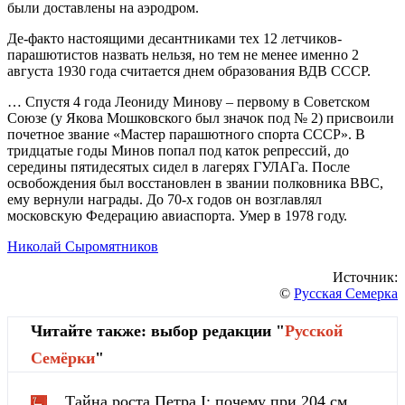
были доставлены на аэродром.
Де-факто настоящими десантниками тех 12 летчиков-
парашютистов назвать нельзя, но тем не менее именно 2
августа 1930 года считается днем образования ВДВ СССР.
… Спустя 4 года Леониду Минову – первому в Советском
Союзе (у Якова Мошковского был значок под № 2) присвоили
почетное звание «Мастер парашютного спорта СССР». В
тридцатые годы Минов попал под каток репрессий, до
середины пятидесятых сидел в лагерях ГУЛАГа. После
освобождения был восстановлен в звании полковника ВВС,
ему вернули награды. До 70-х годов он возглавлял
московскую Федерацию авиаспорта. Умер в 1978 году.
Николай Сыромятников
Источник:
©
Русская Семерка
Читайте также: выбор редакции "
Русской
Cемёрки
"
Тайна роста Петра I: почему при 204 см