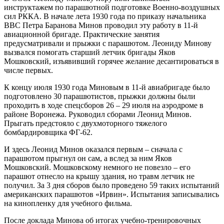
инструктажем по парашютной подготовке Военно-воздушных
сил РККА. В начале лета 1930 года по приказу начальника
ВВС Петра Баранова Минов проводил эту работу в 11-й
авиационной бригаде. Практические занятия
предусматривали и прыжки с парашютом. Леониду Минову
вызвался помогать старший летчик бригады Яков
Мошковский, изъявивший горячее желание десантироваться в
числе первых.
К концу июля 1930 года Миновым в 11-й авиабригаде было
подготовлено 30 парашютистов, прыжки должны были
проходить в ходе спецсборов 26 – 29 июля на аэродроме в
районе Воронежа. Руководил сборами Леонид Минов.
Прыгать предстояло с двухмоторного тяжелого
бомбардировщика ФГ-62.
И здесь Леонид Минов оказался первым – сначала с
парашютом прыгнул он сам, а вслед за ним Яков
Мошковский. Мошковскому немного не повезло – его
парашют отнесло на крышу здания, но травм летчик не
получил. За 3 дня сборов было проведено 59 таких испытаний
американских парашютов «Ирвин». Испытания записывались
на кинопленку для учебного фильма.
После доклада Минова об итогах учебно-тренировочных