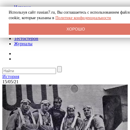
История
Биография
Используя сайт russian7.ru, Вы соглашаетесь с использованием файл
Криминал
cookie, которые указаны в
Политике конфиденциальности
Реклама на сайте
О сайте
ХОРОШО
Рекомендательные статьи
Тестостерон
Журналы
История
15/05/21