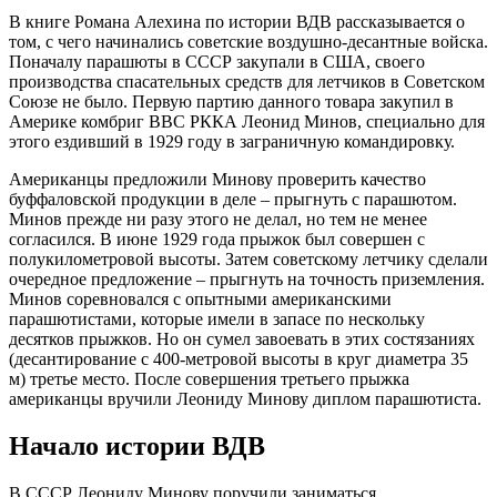
В книге Романа Алехина по истории ВДВ рассказывается о
том, с чего начинались советские воздушно-десантные войска.
Поначалу парашюты в СССР закупали в США, своего
производства спасательных средств для летчиков в Советском
Союзе не было. Первую партию данного товара закупил в
Америке комбриг ВВС РККА Леонид Минов, специально для
этого ездивший в 1929 году в заграничную командировку.
Американцы предложили Минову проверить качество
буффаловской продукции в деле – прыгнуть с парашютом.
Минов прежде ни разу этого не делал, но тем не менее
согласился. В июне 1929 года прыжок был совершен с
полукилометровой высоты. Затем советскому летчику сделали
очередное предложение – прыгнуть на точность приземления.
Минов соревновался с опытными американскими
парашютистами, которые имели в запасе по нескольку
десятков прыжков. Но он сумел завоевать в этих состязаниях
(десантирование с 400-метровой высоты в круг диаметра 35
м) третье место. После совершения третьего прыжка
американцы вручили Леониду Минову диплом парашютиста.
Начало истории ВДВ
В СССР Леониду Минову поручили заниматься