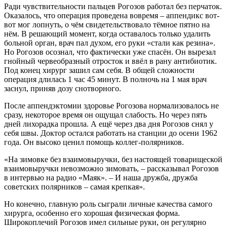
Ради чувствительности пальцев Рогозов работал без перчаток.
Оказалось, что операция проведена вовремя – аппендикс вот-
вот мог лопнуть, о чём свидетельствовало тёмное пятно на
нём. В решающий момент, когда оставалось только удалить
больной орган, врач пал духом, его руки «стали как резина».
Но Рогозов осознал, что фактически уже спасён. Он вырезал
гнойный червеобразный отросток и ввёл в рану антибиотик.
Под конец хирург зашил сам себя. В общей сложности
операция длилась 1 час 45 минут. В полночь на 1 мая врач
заснул, приняв дозу снотворного.
После аппендэктомии здоровье Рогозова нормализовалось не
сразу, некоторое время он ощущал слабость. Но через пять
дней лихорадка прошла. А ещё через два дня Рогозов снял у
себя швы. Доктор остался работать на станции до осени 1962
года. Он высоко ценил помощь коллег-полярников.
«На зимовке без взаимовыручки, без настоящей товарищеской
взаимовыручки невозможно зимовать, – рассказывал Рогозов
в интервью на радио «Маяк». – И наша дружба, дружба
советских полярников – самая крепкая».
Но конечно, главную роль сыграли личные качества самого
хирурга, особенно его хорошая физическая форма.
Широкоплечий Рогозов имел сильные руки, он регулярно