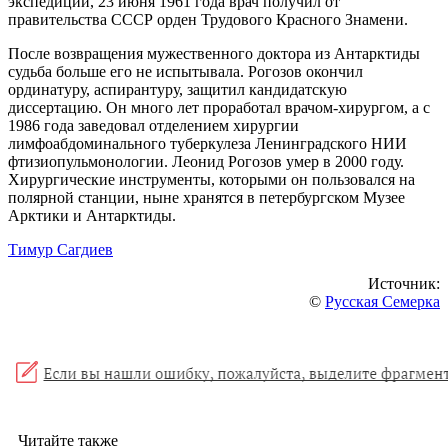
экспедиции, 23 июня 1961 года врач получил от
правительства СССР орден Трудового Красного Знамени.
После возвращения мужественного доктора из Антарктиды
судьба больше его не испытывала. Рогозов окончил
ординатуру, аспирантуру, защитил кандидатскую
диссертацию. Он много лет проработал врачом-хирургом, а с
1986 года заведовал отделением хирургии
лимфоабдоминального туберкулеза Ленинградского НИИ
фтизиопульмонологии. Леонид Рогозов умер в 2000 году.
Хирургические инструменты, которыми он пользовался на
полярной станции, ныне хранятся в петербургском Музее
Арктики и Антарктиды.
Тимур Сагдиев
Источник:
©
Русская Семерка
Читайте также