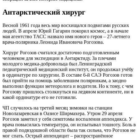
Антарктический хирург
Весной 1961 года весь мир восхищался подвигами русских
людей. В апреле Юрий Гагарин покорил космос, а в начале
мая агентство ТАСС назвало имя нового героя – 27-летнего
врача-полярника Леонида Ивановича Рогозова.
Хирург Рогозов считался достаточно подготовленным
человеком для экспедиции в Антарктиду. За плечами
молодого медика-добровольца был Ленинградский
педиатрический медицинский институт, он продолжал учёбу
в ординатуре по хирургии. В составе 6-й САЭ Рогозов готов
был прийти на помощь заболевшим полярникам, а заодно
выполнял функции метеоролога и водителя. Но к тому, с чем
Рогозову пришлось столкнуться на ледяном континенте, ни в
какой ординатуре его не готовили.
ЧП случилось на третий месяц зимовки на станции
Новолазаревская в Оазисе Ширмахера. Утром 29 апреля
Рогозов заметил у себя симптомы воспаления аппендикса. У
врача повысилась температура, он испытывал тошноту. Боль в
правой подвздошной области была так сильна, что Рогозов не
мог спать. Острый аппендицит – распространённое