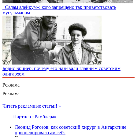
«Салам алейкум»: кого запрещено так приветствовать
мусульманам
Борис Бринер: почему его называли главным советским
олигархом
Реклама
Реклама
Читать рекламные статьи! »
Партнер «Рамблера»
Леонид Рогозов: как советский хирург в Антарктиде
прооперировал сам себя