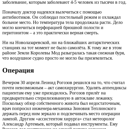
заболевание, которым заболевают 4-5 человек из тысячи в год.
Поначалу доктор надеялся вылечиться с помощью
антибиотиков. Он соблюдал постельный режим и охлаждал
больное место. Но температура тела продолжала расти. Дело
могло кончиться перфорацией брюшной полости и
перитонитом – а это практически верная смерть.
Ни на Новолазаревской, ни на ближайших антарктических
станциях на тот момент не было самолёта. К тому же в этом
районе Земли Королевы Мод разыгралась такая снежная буря,
что воздушное судно просто не могло бы приземлиться.
Операция
Вечером 30 апреля Леонид Рогозов решился на то, что считал
почти невозможным – акт самохирургии. Удалять аппендиксы
пациентам ему уже приходилось. Рогозов прилёг на
предварительно стерилизованную в автоклаве лежанку.
Поскольку обзор собственного живота был недостаточным,
врач попросил инженера-механика Зиновия Теплинского
держать перед ним зеркало и подсвечивать место операции
лампой. Другим «ассистентом хирурга» стал метеоролог
Александр Артемьев, который подавал инструменты. Ему