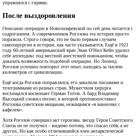
упражнялся с гирями.
После выздоровления
Описание операции в Новолазаревской по сей день читается с
содроганием. А современников Рогозова эта история просто
поразила. Строго говоря, это не было первым случаем
самохирургии в истории, как часто указывается. Ещё в 1921
году 60-летний американский врач Эван О'Нил Кейн удалил
себе аппендикс под местной анестезией новокаином, чтобы
доказать возможность подобной операции. Но Леонид
Рогозов успешно повторил этот опыт, находясь за тысячи
километров от цивилизации.
Ещё когда Рогозов поправлялся, его завалили письмами и
телеграммами из разных стран. Мужеством хирурга
восхищался космонавт Герман Титов. А бард Владимир
Высоцкий сложил песню, в которой противопоставил
Рогозова советским мещанам, нежащимся «в ванночке с
кафелем».
Хотя Рогозов совершил акт героизма, звезду Героя Советского
Союза он не получил – видимо потому, что спасал себя, а не
других, Но как особо отличившийся член антарктической