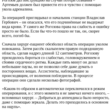
Рогозов дал инструкцию на случай потери сознания –
Артемьев должен был привести его в чувство с помощью
укола адреналина.
За операцией приглядывал и начальник станции Владислав
Гербович – он опасался, что его подчинённые не выдержат
вида крови. У самого же Рогозова права на слабость и ошибку
просто не было. Если бы что-то пошло не так, он, скорее
всего, погиб бы.
Сначала хирург-пациент обезболил область операции уколом
новокаина. Затем рассёк скальпелем правую подвздошную
область, сделав надрез длиной 12 сантиметров. Рогозову
приходилось бороться со слабостью, головокружением и
сбоями сердечного ритма. Каждые пять минут он делал
небольшие паузы, но не позволял себе даже думать о
посторонних вещах. Ассистенты, наблюдавшие за
происходящим, от волнения побледнели. В процессе
операции они сделали несколько фотографий.
«Каким-то образом я автоматически переключился в режим
оперирования, и с этого момента я не замечал ничего иного, –
вспоминал хирург. – Добраться до аппендикса было непросто,
даже с помощью зеркала. Делать это приходилось в основном
на ощупь».