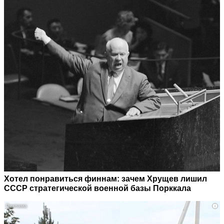
Хотел понравиться финнам: зачем Хрущев лишил
СССР стратегической военной базы Порккала
i