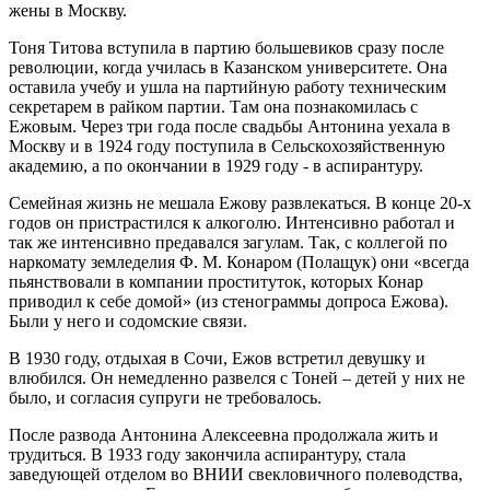
жены в Москву.
Тоня Титова вступила в партию большевиков сразу после
революции, когда училась в Казанском университете. Она
оставила учебу и ушла на партийную работу техническим
секретарем в райком партии. Там она познакомилась с
Ежовым. Через три года после свадьбы Антонина уехала в
Москву и в 1924 году поступила в Сельскохозяйственную
академию, а по окончании в 1929 году - в аспирантуру.
Семейная жизнь не мешала Ежову развлекаться. В конце 20-х
годов он пристрастился к алкоголю. Интенсивно работал и
так же интенсивно предавался загулам. Так, с коллегой по
наркомату земледелия Ф. М. Конаром (Полащук) они «всегда
пьянствовали в компании проституток, которых Конар
приводил к себе домой» (из стенограммы допроса Ежова).
Были у него и содомские связи.
В 1930 году, отдыхая в Сочи, Ежов встретил девушку и
влюбился. Он немедленно развелся с Тоней – детей у них не
было, и согласия супруги не требовалось.
После развода Антонина Алексеевна продолжала жить и
трудиться. В 1933 году закончила аспирантуру, стала
заведующей отделом во ВНИИ свекловичного полеводства,