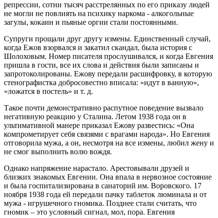
репрессии, сотни тысяч расстрелянных по его приказу людей
не могли не повлиять на психику наркома - алкогольные
загулы, кокаин и пьяные оргии стали постоянными.
Супруги прощали друг другу измены. Единственный случай,
когда Ежов взорвался и закатил скандал, была история с
Шолоховым. Номер писателя прослушивался, и когда Евгения
пришла в гости, все их слова и действия были записаны и
запротоколированы. Ежову передали расшифровку, в которую
стенографистка добросовестно вписала: «идут в ванную»,
«ложатся в постель» и т. д.
Такое почти демонстративно распутное поведение вызвало
негативную реакцию у Сталина. Летом 1938 года он в
ультимативной манере приказал Ежову развестись: «Она
компрометирует себя связями с врагами народа». Но Евгения
отговорила мужа, а он, несмотря на все измены, любил жену и
не смог выполнить волю вождя.
Однако напряжение нарастало. Арестовывали друзей и
близких знакомых Евгении. Она впала в нервозное состояние
и была госпитализирована в санаторий им. Воровского. 17
ноября 1938 года ей передали пачку таблеток люминала и от
мужа - игрушечного гномика. Позднее стали считать, что
гномик – это условный сигнал, мол, пора. Евгения