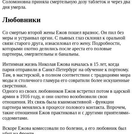
Соломоновна приняла смертельную дозу таблеток и через два
дня умерла.
Любовники
Со смертью второй жены Ежов пошел вразнос. Он пил без
меры и устраивал оргии. С пьяных глаз склонял к оральной
связи старого друга, изнасиловал его жену. Подробности,
которыми охотно делились после ареста его половые
партнеры, омерзительны и банальны.
Интимная жизнь Николая Ежова началась в 15 лет, когда
парня отправили в Санкт-Петербург на обучение к портному.
Там, в мастерской, в полном соответствии с традициями мира
моды и столичного гламура его совратили более искушенные
сверстники.
Одного из своих любовников Ежов встретил потом в царской
армии в 1916 году, и они охотно возобновили свои
отношения. Их связь была взаимоактивной - функции
партнера менялись в процессе полового контакта. Впрочем,
такие отношения Ежов практиковал и с другими приятелями-
содомитами.
Вскоре Ежова комиссовали по болезни, а его любовник был
убит на фронте.