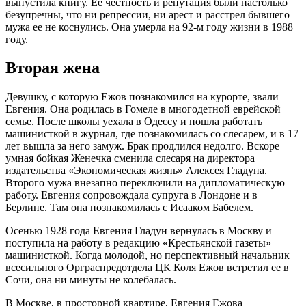
выпустила книгу. Ее честность и репутация были настолько
безупречны, что ни репрессии, ни арест и расстрел бывшего
мужа ее не коснулись. Она умерла на 92-м году жизни в 1988
году.
Вторая жена
Девушку, с которую Ежов познакомился на курорте, звали
Евгения. Она родилась в Гомеле в многодетной еврейской
семье. После школы уехала в Одессу и пошла работать
машинисткой в журнал, где познакомилась со слесарем, и в 17
лет вышла за него замуж. Брак продлился недолго. Вскоре
умная бойкая Женечка сменила слесаря на директора
издательства «Экономическая жизнь» Алексея Гладуна.
Второго мужа внезапно переключили на дипломатическую
работу. Евгения сопровождала супруга в Лондоне и в
Берлине. Там она познакомилась с Исааком Бабелем.
Осенью 1928 года Евгения Гладун вернулась в Москву и
поступила на работу в редакцию «Крестьянской газеты»
машинисткой. Когда молодой, но перспективный начальник
всесильного Орграспредотдела ЦК Коля Ежов встретил ее в
Сочи, она ни минуты не колебалась.
В Москве, в просторной квартире, Евгения Ежова