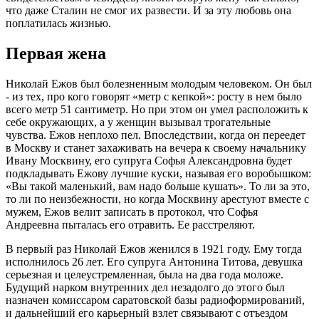
что даже Сталин не смог их развести. И за эту любовь она
поплатилась жизнью.
Первая жена
Николай Ежов был болезненным молодым человеком. Он был
- из тех, про кого говорят «метр с кепкой»: росту в нем было
всего метр 51 сантиметр. Но при этом он умел расположить к
себе окружающих, а у женщин вызывал трогательные
чувства. Ежов неплохо пел. Впоследствии, когда он переедет
в Москву и станет захаживать на вечера к своему начальнику
Ивану Москвину, его супруга Софья Александровна будет
подкладывать Ежову лучшие куски, называя его воробышком:
«Вы такой маленький, вам надо больше кушать». То ли за это,
то ли по неизбежности, но когда Москвину арестуют вместе с
мужем, Ежов велит записать в протокол, что Софья
Андреевна пыталась его отравить. Ее расстреляют.
В первый раз Николай Ежов женился в 1921 году. Ему тогда
исполнилось 26 лет. Его супруга Антонина Титова, девушка
серьезная и целеустремленная, была на два года моложе.
Будущий нарком внутренних дел незадолго до этого был
назначен комиссаром саратовской базы радиоформирований,
и дальнейший его карьерный взлет связывают с отъездом