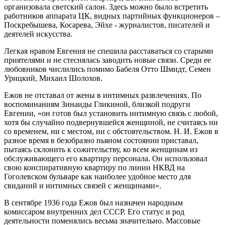
организовала светский салон. Здесь можно было встретить
работников аппарата ЦК, видных партийных функционеров –
Поскребышева, Косарева, Эйхе - журналистов, писателей и
деятелей искусства.
Легкая нравом Евгения не спешила расставаться со старыми
приятелями и не стеснялась заводить новые связи. Среди ее
любовников числились помимо Бабеля Отто Шмидт, Семен
Урицкий, Михаил Шолохов.
Ежов не отставал от жены в интимных развлечениях. По
воспоминаниям Зинаиды Гликиной, близкой подруги
Евгении, «он готов был установить интимную связь с любой,
хотя бы случайно подвернувшейся женщиной, не считаясь ни
со временем, ни с местом, ни с обстоятельством. Н. И. Ежов в
разное время в безобразно пьяном состоянии приставал,
пытаясь склонить к сожительству, ко всем женщинам из
обслуживающего его квартиру персонала. Он использовал
свою конспиративную квартиру по линии НКВД на
Гоголевском бульваре как наиболее удобное место для
свиданий и интимных связей с женщинами».
В сентябре 1936 года Ежов был назначен народным
комиссаром внутренних дел СССР. Его статус и род
деятельности поменялись весьма значительно. Массовые