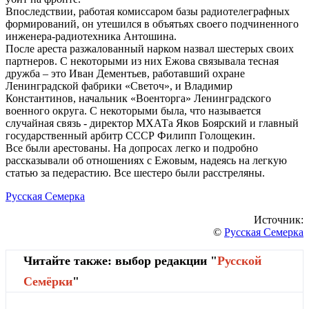
Впоследствии, работая комиссаром базы радиотелеграфных
формирований, он утешился в объятьях своего подчиненного
инженера-радиотехника Антошина.
После ареста разжалованный нарком назвал шестерых своих
партнеров. С некоторыми из них Ежова связывала тесная
дружба – это Иван Дементьев, работавший охране
Ленинградской фабрики «Светоч», и Владимир
Константинов, начальник «Военторга» Ленинградского
военного округа. С некоторыми была, что называется
случайная связь - директор МХАТа Яков Боярский и главный
государственный арбитр СССР Филипп Голощекин.
Все были арестованы. На допросах легко и подробно
рассказывали об отношениях с Ежовым, надеясь на легкую
статью за педерастию. Все шестеро были расстреляны.
Русская Семерка
Источник:
©
Русская Семерка
Читайте также: выбор редакции "
Русской
Cемёрки
"