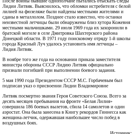
После войны бывшие однополчане пытались отыскать следы
Лидии Литвяк. Выяснилось, что обломки истребителя с белой
лилией на фюзеляже были найдены местными жителями и
сданы в металлолом. Позднее стало известно, что останки
неизвестной летчицы были обнаружены близ хутора Кожевня
местными мальчишками. 29 июля 1969 года их захоронили в
братской могиле в селе Дмитровка Шахтерского района
Донецкой области. В 1971 году поисковому отряду 1-й школы
города Красный Луч удалось установить имя летчицы –
Лидия Литвяк.
В ноябре того же года на основании приказа заместителя
министра обороны СССР Лидию Литвяк официально
признали погибшей при выполнении боевого задания.
5 мая 1990 года Президентом СССР М.С. Горбачевым был
подписан указ о присвоении Лидии Владимировне
Литвяк посмертно звания Героя Советского Союза. Всего за
десять месяцев пребывания на фронте «Белая Лилия»
совершила 186 боевых вылетов, сбила 14 самолетов и один
аэростат. Она была занесена в Книгу рекордов Гиннесса как
женщина-летчик, одержавшая наибольшее число побед в
воздушных боях.
Источник: