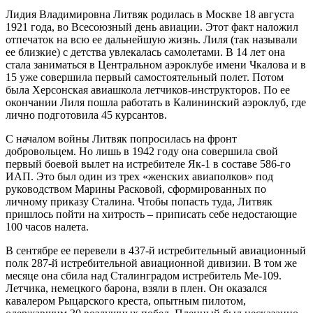
Лидия Владимировна Литвяк родилась в Москве 18 августа
1921 года, во Всесоюзный день авиации. Этот факт наложил
отпечаток на всю ее дальнейшую жизнь. Лиля (так называли
ее близкие) с детства увлекалась самолетами. В 14 лет она
стала заниматься в Центральном аэроклубе имени Чкалова и в
15 уже совершила первый самостоятельный полет. Потом
была Херсонская авиашкола летчиков-инструк
торов. По ее
окончании Лиля пошла работать в Калининский аэроклуб, где
лично подготовила 45 курсантов.
С началом войны Литвяк попросилась на фронт
добровольцем. Но лишь в 1942 году она совершила свой
первый боевой вылет на истребителе Як-1 в составе 586-го
ИАП. Это был один из трех «женских авиаполков» под
руководством Марины Расковой, сформированных по
личному приказу Сталина. Чтобы попасть туда, Литвяк
пришлось пойти на хитрость – приписать себе недостающие
100 часов налета.
В сентябре ее перевели в 437-й истребительный авиационный
полк 287-й истребительной авиационной дивизии. В том же
месяце она сбила над Сталинградом истребитель Me-109.
Летчика, немецкого барона, взяли в плен. Он оказался
кавалером Рыцарского креста, опытным пилотом,