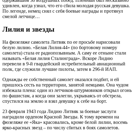
одержавшим 30 воздушных побед. Пленный был несказанно
удивлен, когда узнал, что его сбила молодая русская девушка.
По легенде, немец снял с себя боевые награды и протянул
смелой летчице…
Лилия и звезды
На фюзеляже самолета Литвяк по ее просьбе нарисовали
белую лилию. «Белая Лилия-44» (по бортовому номеру
самолета) стала ее радиопозывным. А саму ее отныне стали
называть «Белая лилия Сталинграда». Вскоре Лидию
перевели в 9-й гвардейский истребительный авиационный
полк, где служили лучшие пилоты, затем в 296-й ИАП.
Однажды ее собственный самолет оказался подбит, и ей
пришлось сесть на территории, занятой немцами. Она чудом
избежала плена: один из летчиков-штурмов
иков открыл огонь
по фашистам, а когда они залегли, укрываясь от обстрела,
спустился на землю и взял девушку к себе на борт.
23 февраля 1943 года Лидию Литвяк за боевые заслуги
наградили орденом Красной Звезды. К тому времени на
фюзеляже ее «Яка» красовались, кроме белой лилии, восемь
ярко-красных звезд – по числу сбитых в боях самолетов.