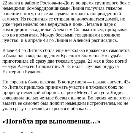
22 марта в районе Ростова-на-Дону во время группового боя с
немецкими бомбардировщикам
и Лидия получила тяжелое
ранение в ногу, но все же сумела посадить поврежденный
самолет. Из госпиталя ее отправили долечиваться домой, но
уже через неделю она вернулась в полк. Летала в паре с
командиром эскадрильи Алексеем Соломатиным, прикрывая
его во время атак. Между боевыми товарищами возникло
чувство, и в апреле 43-го Лидия и Алексей расписались.
В мае 43-го Литвяк сбила еще несколько вражеских самолетов
и была награждена орденом Красного Знамени. Но судьба
приготовила ей сразу два тяжелых удара. 21 мая в бою погиб
ее муж Алексей Соломатин. А 18 июля - лучшая подруга
Екатерина Буданова.
Но горевать было некогда. В конце июля — начале августа 43-
го Литвяк пришлось принимать участие в тяжелых боях по
прорыву немецкой обороны на реке Миус. 1 августа Лидия
совершила целых четыре боевых вылета. Во время четвертого
вылета ее самолет был подбит немецким истребителем, но не
упал сразу на землю, а скрылся в облаках…
«Погибла при выполнении…»