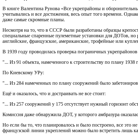
В книге Валентина Рунова «Все укрепрайоны и оборонительные
учитывались и все достижения, весь опыт того времени. Одна
даже самые скромные планы.
Несмотря на то, что в СССР были разработаны образцы крепос
специальные спаренные пулеметные установки для ДОТов, но р
английские, французские, американские, трофейные или купл
В 1939 году проводилась проверка пограничных укрепрайонов
"... Из 91 объекта, намеченного к строительству по плану 1938 г
По Киевскому УРу:
"... Из 284 намеченных по плану сооружений было забетонирова
Ещё и оказалось, что и достраивать не все стоит:
"... Из 257 сооружений у 175 отсутствует нужный горизонт обст
Комиссия даже обнаружила ДОТ, у которого амбразура оказал
Но если бы то, что планировалось и было построено, все это 
французской линии укреплений можно было встретить лишь ка