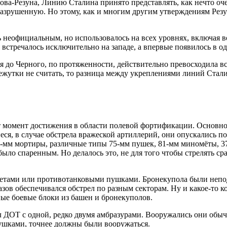
ва-Резуна, Линию Сталина принято представлять, как нечто оч
азрушенную. Но этому, как и многим другим утверждениям Резу
ь неофициальным, но использовалось на всех уровнях, включая 
 встречалось исключительно на западе, а впервые появилось в одн
 до Черного, по протяженности, действительно превосходила вс
жутки не считать, то разница между укреплениями линий Стал
т момент достижения в области полевой фортификации. Основн
, в случае обстрела вражеской артиллерий, они опускались по
5-мм мортиры, различные типы 75-мм пушек, 81-мм миномёты, 3
ло спаренным. Но делалось это, не для того чтобы стрелять сра
етами или противотанковыми пушками. Бронекупола были непод
азов обеспечивался обстрел по разным секторам. Ну и какое-то 
ые боевые блоки из башен и бронекуполов.
ДОТ с одной, редко двумя амбразурами. Вооружались они обыч
ушками, точнее должны были вооружаться.