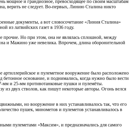
ень мощное и грандиозное, превосходящее по своим масштабам
на, верить не следует. Во-первых, Линию Сталина никто
военные документы, а вот словосочетание «Линия Сталина»
ой из латвийских газет в 1936 году.
е прочие. Но при этом, она не являлась сплошной, между
ина и Мажино уже невелика. Впрочем, длина оборонительной
ое артиллерийское и пулеметное вооружение было расположено
д бетонное основание, и поднимались, когда нужно было вести
7-мм и 25-мм противотанковые пушки и пулемёты.
зу из двух стволов, как пишут некоторые авторы. Огонь велся
вижными, но вооружение в них устанавливалось так, что его
количество пушек, минометов и пулеметов устанавливалось в
ными пулеметами «Максим», и предназначались для самого