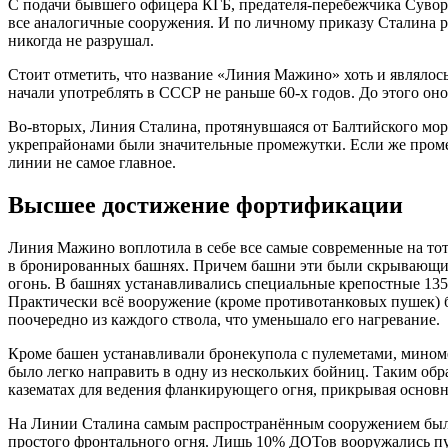
С подачи бывшего офицера КГБ, предателя-перебежчика Суворо
все аналогичные сооружения. И по личному приказу Сталина р
никогда не разрушал.
Стоит отметить, что название «Линия Мажино» хоть и являлос
начали употреблять в СССР не раньше 60-х годов. До этого оно
Во-вторых, Линия Сталина, протянувшаяся от Балтийского моря
укрепрайонами были значительные промежутки. Если же проме
линии не самое главное.
Высшее достижение фортификации
Линия Мажино воплотила в себе все самые современные на то
в бронированных башнях. Причем башни эти были скрывающиеся
огонь. В башнях устанавливались специальные крепостные 13
Практически всё вооружение (кроме противотанковых пушек) бы
поочередно из каждого ствола, что уменьшало его нагревание.
Кроме башен устанавливали бронекупола с пулеметами, мином
было легко направить в одну из нескольких бойниц. Таким обр
казематах для ведения фланкирующего огня, прикрывая основн
На Линии Сталина самым распространённым сооружением был 
простого фронтального огня. Лишь 10% ДОТов вооружались п