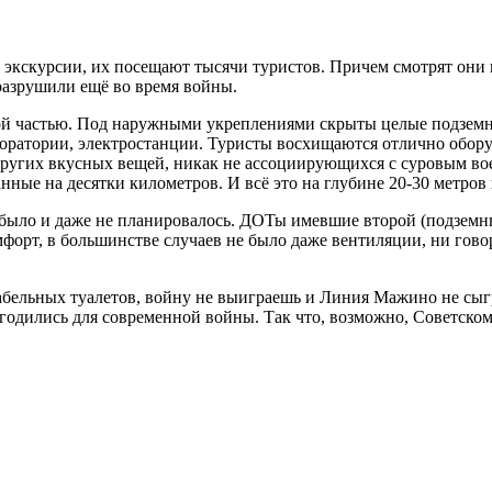
кскурсии, их посещают тысячи туристов. Причем смотрят они к
разрушили ещё во время войны.
й частью. Под наружными укреплениями скрыты целые подземные
лаборатории, электростанции. Туристы восхищаются отлично обо
других вкусных вещей, никак не ассоциирующихся с суровым в
ные на десятки километров. И всё это на глубине 20-30 метров 
 было и даже не планировалось. ДОТы имевшие второй (подземны
мфорт, в большинстве случаев не было даже вентиляции, ни гов
табельных туалетов, войну не выиграешь и Линия Мажино не сыгр
годились для современной войны. Так что, возможно, Советскому