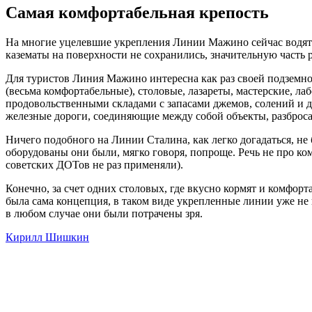
Самая комфортабельная крепость
На многие уцелевшие укрепления Линии Мажино сейчас водят э
казематы на поверхности не сохранились, значительную часть 
Для туристов Линия Мажино интересна как раз своей подземно
(весьма комфортабельные), столовые, лазареты, мастерские, 
продовольственными складами с запасами джемов, солений и 
железные дороги, соединяющие между собой объекты, разбросан
Ничего подобного на Линии Сталина, как легко догадаться, не
оборудованы они были, мягко говоря, попроще. Речь не про ко
советских ДОТов не раз применяли).
Конечно, за счет одних столовых, где вкусно кормят и комфор
была сама концепция, в таком виде укрепленные линии уже не 
в любом случае они были потрачены зря.
Кирилл Шишкин