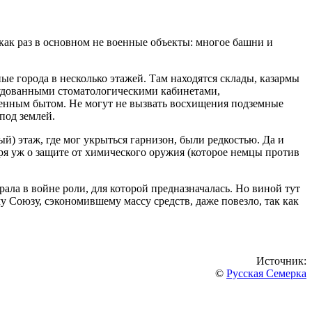
ак раз в основном не военные объекты: многое башни и
 города в несколько этажей. Там находятся склады, казармы
рудованными стоматологическими кабинетами,
оенным бытом. Не могут не вызвать восхищения подземные
под землей.
й) этаж, где мог укрыться гарнизон, были редкостью. Да и
оря уж о защите от химического оружия (которое немцы против
ала в войне роли, для которой предназначалась. Но виной тут
 Союзу, сэкономившему массу средств, даже повезло, так как
Источник:
©
Русская Семерка