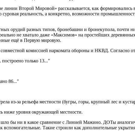
 линии Второй Мировой» рассказывается, как формировались вз
ко суровая реальность, а конкретно, возможности промышленно
тных орудий разных типов, бронебашни и бронекупола, почти нич
еально не хватало даже «Максимов» на простейших деревянных 
енные ещё в Первую мировую.
 совместной комиссией наркомата обороны и НКВД. Согласно о
. построено только 13..."
но 86..."
рела из-за рельефа местности (бугры, горы, крупный лес и кустар
ась ниже уровня окружающей местности.
не шло бы ни в какое сравнение с Линией Мажино. ДОТы аналоги
к вспомогательные. Такие строили как дополнительные укрытия