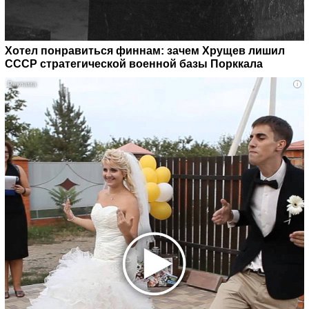
Хотел понравиться финнам: зачем Хрущев лишил
СССР стратегической военной базы Порккала
i