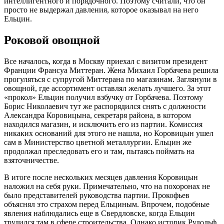
интеллигентного и порядочного. Поэтому считали, что он
просто не выдержал давления, которое оказывал на него
Ельцин.
Роковой овощной
Все началось, когда в Москву приехал с визитом президент
Франции Франсуа Миттеран. Жена Михаил Горбачева решила
прогуляться с супругой Миттерана по магазинам. Заглянули в
овощной, где ассортимент оставлял желать лучшего. За этот
«прокол» Ельцин получил взбучку от Горбачева. Поэтому
Борис Николаевич тут же распорядился снять с должности
Александра Коровицына, секретаря района, в котором
находился магазин, и исключить его из партии. Комиссия
никаких оснований для этого не нашла, но Коровицын ушел
сам в Министерство цветной металлургии. Ельцин же
продолжал преследовать его и там, пытаясь поймать на
взяточничестве.
В итоге после нескольких месяцев давления Коровицын
наложил на себя руки. Примечательно, что на похоронах не
было представителей руководства партии. Прокофьев
объяснял это страхом перед Ельциным. Впрочем, подобные
явления наблюдались еще в Свердловске, когда Ельцин
трудился там в сфере строительства. Однако историк Рудольф