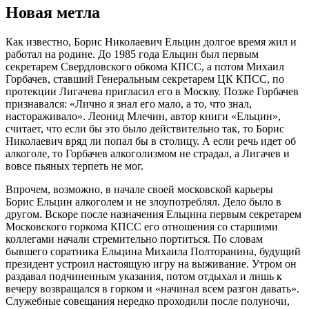
Новая метла
Как известно, Борис Николаевич Ельцин долгое время жил и
работал на родине. До 1985 года Ельцин был первым
секретарем Свердловского обкома КПСС, а потом Михаил
Горбачев, ставший Генеральным секретарем ЦК КПСС, по
протекции Лигачева пригласил его в Москву. Позже Горбачев
признавался: «Лично я знал его мало, а то, что знал,
настораживало». Леонид Млечин, автор книги «Ельцин»,
считает, что если бы это было действительно так, то Борис
Николаевич вряд ли попал бы в столицу. А если речь идет об
алкоголе, то Горбачев алкоголизмом не страдал, а Лигачев и
вовсе пьяных терпеть не мог.
Впрочем, возможно, в начале своей московской карьеры
Борис Ельцин алкоголем и не злоупотреблял. Дело было в
другом. Вскоре после назначения Ельцина первым секретарем
Московского горкома КПСС его отношения со старшими
коллегами начали стремительно портиться. По словам
бывшего соратника Ельцина Михаила Полторанина, будущий
президент устроил настоящую игру на выживание. Утром он
раздавал подчиненным указания, потом отдыхал и лишь к
вечеру возвращался в горком и «начинал всем разгон давать».
Служебные совещания нередко проходили после полуночи,