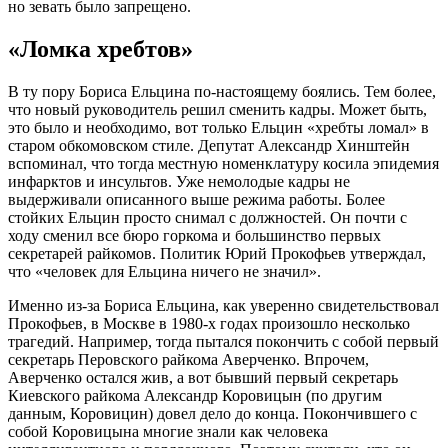
но зевать было запрещено.
«Ломка хребтов»
В ту пору Бориса Ельцина по-настоящему боялись. Тем более,
что новый руководитель решил сменить кадры. Может быть,
это было и необходимо, вот только Ельцин «хребты ломал» в
старом обкомовском стиле. Депутат Александр Хинштейн
вспоминал, что тогда местную номенклатуру косила эпидемия
инфарктов и инсультов. Уже немолодые кадры не
выдерживали описанного выше режима работы. Более
стойких Ельцин просто снимал с должностей. Он почти с
ходу сменил все бюро горкома и большинство первых
секретарей райкомов. Политик Юрий Прокофьев утверждал,
что «человек для Ельцина ничего не значил».
Именно из-за Бориса Ельцина, как уверенно свидетельствовал
Прокофьев, в Москве в 1980-х годах произошло несколько
трагедий. Например, тогда пытался покончить с собой первый
секретарь Перовского райкома Аверченко. Впрочем,
Аверченко остался жив, а вот бывший первый секретарь
Киевского райкома Александр Коровицын (по другим
данным, Коровицин) довел дело до конца. Покончившего с
собой Коровицына многие знали как человека