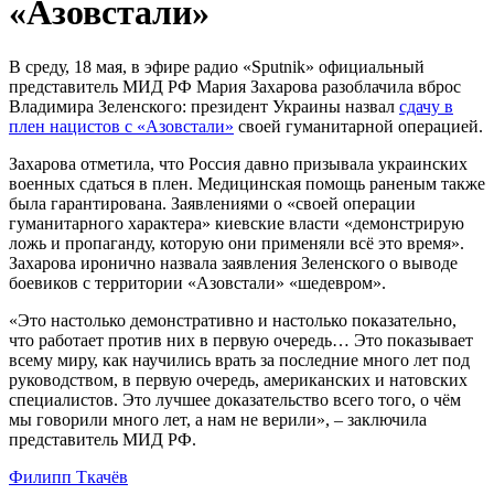
«Азовстали»
В среду, 18 мая, в эфире радио «Sputnik» официальный
представитель МИД РФ Мария Захарова разоблачила вброс
Владимира Зеленского: президент Украины назвал
сдачу в
плен нацистов с «Азовстали»
своей гуманитарной операцией.
Захарова отметила, что Россия давно призывала украинских
военных сдаться в плен. Медицинская помощь раненым также
была гарантирована. Заявлениями о «своей операции
гуманитарного характера» киевские власти «демонстрирую
ложь и пропаганду, которую они применяли всё это время».
Захарова иронично назвала заявления Зеленского о выводе
боевиков с территории «Азовстали» «шедевром».
«Это настолько демонстративно и настолько показательно,
что работает против них в первую очередь… Это показывает
всему миру, как научились врать за последние много лет под
руководством, в первую очередь, американских и натовских
специалистов. Это лучшее доказательство всего того, о чём
мы говорили много лет, а нам не верили», – заключила
представитель МИД РФ.
Филипп Ткачёв