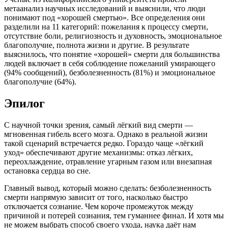
метаанализ научных исследований и выяснили, что люди
понимают под «хорошей смертью»
. Все определения они
разделили на 11 категорий: пожелания к процессу смерти,
отсутствие боли, религиозность и духовность, эмоциональное
благополучие, полнота жизни и другие
. В результате
выяснилось, что понятие «хорошей» смерти для большинства
людей включает в себя соблюдение пожеланий умирающего
(94% сообщений), безболезненность (81%) и эмоциональное
благополучие (64%)
.
Эпилог
С научной точки зрения, самый лёгкий вид смерти —
мгновенная гибель всего мозга
. Однако в реальной жизни
такой сценарий встречается редко. Гораздо чаще «лёгкий
уход» обеспечивают другие механизмы: отказ лёгких,
переохлаждение, отравление угарным газом или внезапная
остановка сердца во сне.
Главный вывод, который можно сделать: безболезненность
смерти напрямую зависит от того, насколько быстро
отключается сознание. Чем короче промежуток между
причиной и потерей сознания, тем гуманнее финал
. И хотя мы
не можем выбрать способ своего ухода, наука даёт нам