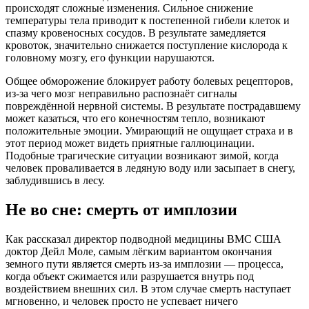
происходят сложные изменения
. Сильное снижение
температуры тела приводит к постепенной гибели клеток и
спазму кровеносных сосудов
. В результате замедляется
кровоток, значительно снижается поступление кислорода к
головному мозгу, его функции нарушаются
.
Общее обморожение блокирует работу болевых рецепторов,
из-за чего мозг неправильно распознаёт сигналы
повреждённой нервной системы
. В результате пострадавшему
может казаться, что его конечностям тепло, возникают
положительные эмоции
. Умирающий не ощущает страха и в
этот период может видеть приятные галлюцинации
.
Подобные трагические ситуации возникают зимой, когда
человек проваливается в ледяную воду или засыпает в снегу,
заблудившись в лесу
.
Не во сне: смерть от имплозии
Как рассказал директор подводной медицины ВМС США
доктор Дейл Моле, самым лёгким вариантом окончания
земного пути является смерть из-за имплозии — процесса,
когда объект сжимается или разрушается внутрь под
воздействием внешних сил
. В этом случае смерть наступает
мгновенно, и человек просто не успевает ничего