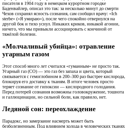
писателя в 1904 году в немецком курортном городке
Баденвайлер, описал это так
: за несколько минут до смерти
Чехов сохранял ясность сознания, сам сообщил врачу: «Ich
sterbe» («Я умираю»), после чего спокойно отвернулся на
другой бок и тихо уснул
. Никаких криков, никакой агонии,
ничего, что мы привыкли ассоциировать с кончиной от
тяжёлой болезни
.
«Молчаливый убийца»: отравление
угарным газом
Этот способ много лет считался «гуманным» не просто так
.
Угарный газ (CO) — это газ без запаха и цвета, который
связывается с гемоглобином в 200–300 раз быстрее кислорода,
блокируя его доставку к тканям
. В итоге человек просто
теряет сознание от гипоксии — кислородного голодания
.
Перед потерей сознания возможны головокружение, тошнота
и галлюцинации, но сильной боли, как правило, нет
.
Ледяной сон: переохлаждение
Парадокс, но замерзание насмерть может быть
безболезненным
. Под влиянием холода в человеческих тканях