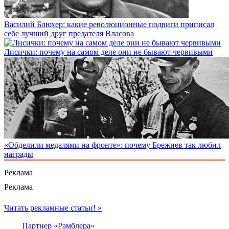
Василий Блюхер: какие революционные подвиги приписал
себе лучший друг предателя Власова
Лисички: почему на самом деле они не бывают червивыми
«Обделили медалями на фронте»: почему Брежнев так любил
награды
Реклама
Реклама
Читать рекламные статьи! »
Партнер «Рамблера»