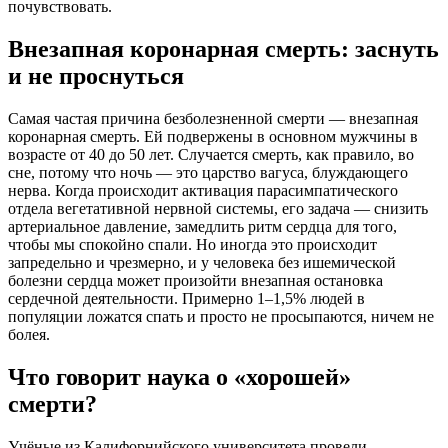
почувствовать.
Внезапная коронарная смерть: заснуть
и не проснуться
Самая частая причина безболезненной смерти — внезапная
коронарная смерть
. Ей подвержены в основном мужчины в
возрасте от 40 до 50 лет
. Случается смерть, как правило, во
сне, потому что ночь — это царство вагуса, блуждающего
нерва
. Когда происходит активация парасимпатического
отдела вегетативной нервной системы, его задача — снизить
артериальное давление, замедлить ритм сердца для того,
чтобы мы спокойно спали
. Но иногда это происходит
запредельно и чрезмерно, и у человека без ишемической
болезни сердца может произойти внезапная остановка
сердечной деятельности
. Примерно 1–1,5% людей в
популяции ложатся спать и просто не просыпаются, ничем не
болея
.
Что говорит наука о «хорошей»
смерти?
Учёные из Калифорнийского университета провели