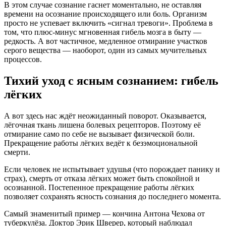
В этом случае сознание гаснет моментально, не оставляя
времени на осознание происходящего или боль
. Организм
просто не успевает включить «сигнал тревоги»
. Проблема в
том, что плюс-минус мгновенная гибель мозга в быту —
редкость
. А вот частичное, медленное отмирание участков
серого вещества — наоборот, один из самых мучительных
процессов
.
Тихий уход с ясным сознанием: гибель
лёгких
А вот здесь нас ждёт неожиданный поворот. Оказывается,
лёгочная ткань лишена болевых рецепторов
. Поэтому её
отмирание само по себе не вызывает физической боли
.
Прекращение работы лёгких ведёт к безэмоциональной
смерти
.
Если человек не испытывает удушья (что порождает панику и
страх), смерть от отказа лёгких может быть спокойной и
осознанной
. Постепенное прекращение работы лёгких
позволяет сохранять ясность сознания до последнего момента
.
Самый знаменитый пример — кончина Антона Чехова от
туберкулёза. Доктор Эрик Шверер, который наблюдал