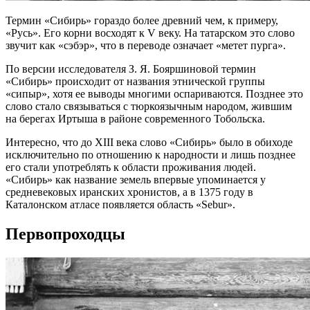
Термин «Сибирь» гораздо более древний чем, к примеру,
«Русь». Его корни восходят к V веку. На татарском это слово
звучит как «сэбэр», что в переводе означает «метет пурга».
По версии исследователя З. Я. Бояршиновой термин
«Сибирь» происходит от названия этнической группы
«сипыр», хотя ее выводы многими оспариваются. Позднее это
слово стало связываться с тюркоязычным народом, жившим
на берегах Иртыша в районе современного Тобольска.
Интересно, что до XIII века слово «Сибирь» было в обиходе
исключительно по отношению к народности и лишь позднее
его стали употреблять к области проживания людей.
«Сибирь» как название земель впервые упоминается у
средневековых иранских хронистов, а в 1375 году в
Каталонском атласе появляется область «Sebur».
Первопроходцы