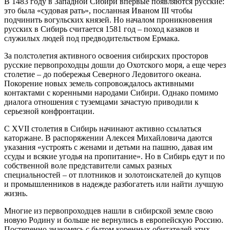
В 1483 году в Западной Сибири впервые появляются русские:
это была «судовая рать», посланная Иваном III чтобы
подчинить вогульских князей. Но началом проникновения
русских в Сибирь считается 1581 год – поход казаков и
служилых людей под предводительством Ермака.
За полстолетия активного освоения сибирских просторов
русские первопроходцы дошли до Охотского моря, а еще через
столетие – до побережья Северного Ледовитого океана.
Покорение новых земель сопровождалось активными
контактами с коренными народами Сибири. Однако помимо
диалога отношения с туземцами зачастую приводили к
серьезной конфронтации.
С XVII столетия в Сибирь начинают активно ссылаться
каторжане. В распоряжении Алексея Михайловича даются
указания «устроять с женами и детьми на пашню, давая им
ссуды и всякие угодья на пропитание». Но в Сибирь едут и по
собственной воле представители самых разных
специальностей – от плотников и золотоискателей до купцов
и промышленников в надежде разбогатеть или найти лучшую
жизнь.
Многие из первопроходцев нашли в сибирской земле свою
новую Родину и больше не вернулись в европейскую Россию.
Постепенно знакомясь с бытом коренных обитателей этих