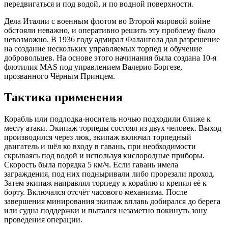
передвигаться и под водой, и по водной поверхности.
Дела Италии с военным флотом во Второй мировой войне
обстояли неважно, и оперативно решить эту проблему было
невозможно. В 1936 году адмирал Фалангола дал разрешение
на создание нескольких управляемых торпед и обучение
добровольцев. На основе этого начинания была создана 10-я
флотилия MAS под управлением Валерио Боргезе,
прозванного Чёрным Принцем.
Тактика применения
Корабль или подлодка-носитель ночью подходили ближе к
месту атаки. Экипаж торпеды состоял из двух человек. Выход
производился через люк, экипаж включал торпедный
двигатель и шёл ко входу в гавань, при необходимости
скрываясь под водой и используя кислородные приборы.
Скорость была порядка 5 км/ч. Если гавань имела
заграждения, под них подныривали либо прорезали проход.
Затем экипаж направлял торпеду к кораблю и крепил её к
борту. Включался отсчёт часового механизма. После
завершения минирования экипаж вплавь добирался до берега
или судна поддержки и пытался незаметно покинуть зону
проведения операции.