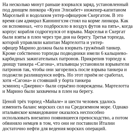
На несколько минут раньше взорвался заряд, установленный
под днищем линкора «Куин Элизабет» инженер-капитаном
Марсельей и водолазом унтер-офицером Скергатом. В это
время сам адмирал Каннингхэм стоял на корме линкора. Как
он вспоминал, «его подбросило в воздух футов на пять», когда
корпус корабля содрогнулся от взрыва. Марселья и Скергат
были взяты в плен через три дня на берегу. Третья торпеда,
которой управляли капитан Мартелотта и унтер-
офицер Марино должна была взорвать гружёный танкер.
Кроме собственно торпеды подводники имели 6 кальциево-
карбидных зажигательных патронов. Прикрепив торпеду к
днищу танкера «Сагона», итальянцы установили взрыватели
патронов так, чтобы они загорелись после взрыва танкера и
подожгли разлившуюся нефть. Но этот приём не сработал,
хотя
«Сагона» и стоявший у борта танкера
эсминец «Джервис» были серьёзно повреждены. Мартелотта
и Марино были захвачены в плен на берегу.
Ценой трёх торпед «Майале» и шести человек удалось
изменить баланс морских сил на Средиземном море. Однако
итальянское командование оказалось неспособно
использовать внезапно появившееся превосходство, а потом
обвиняло немцев в том, что они не поставили Италии
достаточно нефти для ведения морских операций.