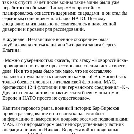
так как спустя 10 лет после войны такие мины были уже
неработоспособными. Линкор «Новороссийск»
планировалось оснастить ядерными снарядами, и он стал бы
серьёзным соперником для блока НАТО. Поэтому
специалисты изначально не сомневались в намеренной
диверсии и провели ряд расследований.
В журнале «Независимое военное обозрение» была
опубликована статья капитана 2-го ранга запаса Сергея
Елагина:
«Можно с уверенностью сказать, что атаку «Новороссийска»
проводили настоящие профессионалы, специалисты своего
дела. Их в то время было так мало, что не составляло
большого труда назвать поимённо каждого! Это могли быть
только боевые пловцы из итальянской флотилии MAC,
британской 12-й флотилии или германского соединения «К».
Других специалистов с практическим боевым опытом в
Европе и НАТО просто не существовало».
Капитан перового ранга, военный историк Бар-Бирюков
провёл расследование и по своим каналам добыл
информацию о намеренном подрыве восемью подводниками
MAS. Его информатором был непосредственный участник
операции по имени Николо. Во время войны подводные