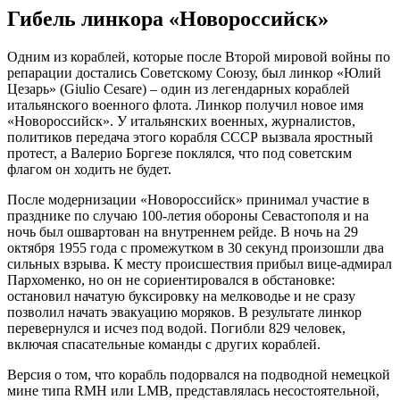
Гибель линкора «Новороссийск»
Одним из кораблей, которые после Второй мировой войны по
репарации достались Советскому Союзу, был линкор «Юлий
Цезарь» (Giulio Cesare) – один из легендарных кораблей
итальянского военного флота. Линкор получил новое имя
«Новороссийск». У итальянских военных, журналистов,
политиков передача этого корабля СССР вызвала яростный
протест, а Валерио Боргезе поклялся, что под советским
флагом он ходить не будет.
После модернизации «Новороссийск» принимал участие в
празднике по случаю 100-летия обороны Севастополя и на
ночь был ошвартован на внутреннем рейде. В ночь на 29
октября 1955 года с промежутком в 30 секунд произошли два
сильных взрыва. К месту происшествия прибыл вице-адмирал
Пархоменко, но он не сориентировался в обстановке:
остановил начатую буксировку на мелководье и не сразу
позволил начать эвакуацию моряков. В результате линкор
перевернулся и исчез под водой. Погибли 829 человек,
включая спасательные команды с других кораблей.
Версия о том, что корабль подорвался на подводной немецкой
мине типа RMH или LMB, представлялась несостоятельной,