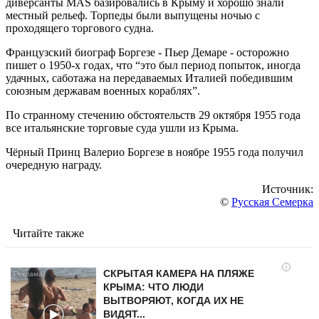
диверсанты MAS базировались в Крыму и хорошо знали
местный рельеф. Торпеды были выпущены ночью с
проходящего торгового судна.
Французский биограф Боргезе - Пьер Демаре - осторожно
пишет о 1950-х годах, что “это был период попыток, иногда
удачных, саботажа на передаваемых Италией победившим
союзным державам военных кораблях”.
По странному стечению обстоятельств 29 октября 1955 года
все итальянские торговые суда ушли из Крыма.
Чёрный Принц Валерио Боргезе в ноябре 1955 года получил
очередную награду.
Источник:
©
Русская Семерка
Читайте также
i
СКРЫТАЯ КАМЕРА НА ПЛЯЖЕ
КРЫМА: ЧТО ЛЮДИ
ВЫТВОРЯЮТ, КОГДА ИХ НЕ
ВИДЯТ...