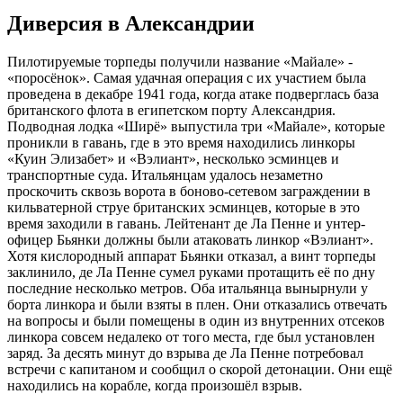
Диверсия в Александрии
Пилотируемые торпеды получили название «Майале» -
«поросёнок». Самая удачная операция с их участием была
проведена в декабре 1941 года, когда атаке подверглась база
британского флота в египетском порту Александрия.
Подводная лодка «Ширё» выпустила три «Майале», которые
проникли в гавань, где в это время находились линкоры
«Куин Элизабет» и «Вэлиант», несколько эсминцев и
транспортные суда. Итальянцам удалось незаметно
проскочить сквозь ворота в боново-сетевом заграждении в
кильватерной струе британских эсминцев, которые в это
время заходили в гавань. Лейтенант де Ла Пенне и унтер-
офицер Бьянки должны были атаковать линкор «Вэлиант».
Хотя кислородный аппарат Бьянки отказал, а винт торпеды
заклинило, де Ла Пенне сумел руками протащить её по дну
последние несколько метров. Оба итальянца вынырнули у
борта линкора и были взяты в плен. Они отказались отвечать
на вопросы и были помещены в один из внутренних отсеков
линкора совсем недалеко от того места, где был установлен
заряд. За десять минут до взрыва де Ла Пенне потребовал
встречи с капитаном и сообщил о скорой детонации. Они ещё
находились на корабле, когда произошёл взрыв.