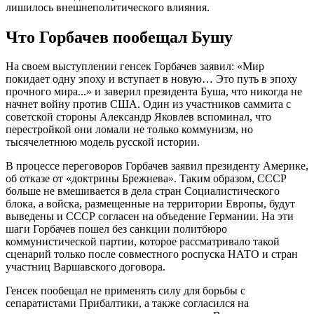
лишилось внешнеполитического влияния.
Что Горбачев пообещал Бушу
На своем выступлении генсек Горбачев заявил: «Мир
покидает одну эпоху и вступает в новую… Это путь в эпоху
прочного мира...» и заверил президента Буша, что никогда не
начнет войну против США. Один из участников саммита с
советской стороны Александр Яковлев вспоминал, что
перестройкой они ломали не только коммунизм, но
тысячелетнюю модель русской истории.
В процессе переговоров Горбачев заявил президенту Америке,
об отказе от «доктрины Брежнева». Таким образом, СССР
больше не вмешивается в дела стран Социалистического
блока, а войска, размещенные на территории Европы, будут
выведены и СССР согласен на объедение Германии. На эти
шаги Горбачев пошел без санкции политбюро
коммунистической партии, которое рассматривало такой
сценарий только после совместного роспуска НАТО и стран
участниц Варшавского договора.
Генсек пообещал не применять силу для борьбы с
сепаратистами Прибалтики, а также согласился на