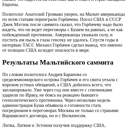
Европы.
Политолог Анатолий Громыко уверен, на Мальте американцы
по всем статьям переиграли Горбачева. Посол США в СССР
Джек Мэтлок после саммита сказал, что Горбачеву надо было
видеть, что он ведет переговоры с Бушем на равных, а не как
побежденный противник. Американцы уважали силу, и
пустить им пыль в глаза генсеку не удалось. Спустя годы в
интервью ТАСС Михаил Горбачев сделал вывод, что именно
от позиции США исходит опасность в мире.
Результаты Мальтийского саммита
По словам политолога Андрея Баранова со
средиземноморского острова Горбачев и его свита уехала с
ворохом устных обещаний, а США добилось всего, что
запланировало. Уже через год они вместе с союзниками
ударили по Ираку, не боясь на реакцию бывшего
геополитического противника. Через несколько недель
администрация Буша объявила о готовности стать
посредником в переговорах Москвы не только со странами
Варшавского договора, но и с Вильнюсом.
Литва, Латвия и Эстония получив поддержку США,