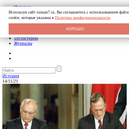
История
Биография
Используя сайт russian7.ru, Вы соглашаетесь с использованием файл
Криминал
cookie, которые указаны в
Политике конфиденциальности
Реклама на сайте
О сайте
ХОРОШО
Рекомендательные статьи
Тестостерон
Журналы
История
14/11/21