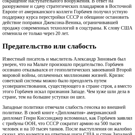
сокращение наступательного вооружения. В ответ на
разоружение и сдачу стратегических плацдармов в Восточной
Европе от американского коллеги Горбачев получил устную
поддержку курса перестройки СССР и обещание остановить
действие поправки Джексона-Веника, ограничивавшей
продажу современных технологий в соцстраны. К слову США
отменила ее только через 20 лет.
Предательство или слабость
Известный писатель и мыслитель Александр Зиновьев был
уверен, что на Мальте произошло предательство. Горбачев
осознано отказывался от геополитических завоеваний Второй
мировой войны, оплаченных миллионами жизней. Кризис
советской системы можно было преодолеть путем
усовершенствования, существующего в стране строя, а вместо
этого Горбачев искал признания Западе. Чем хуже шли дела в
стране, тем на большие уступки он шел.
Западные политики отмечали слабость генсека во внешней
политике. В своей книге «Дипломатия» американский
дипломат Генри Киссинджер вспоминал, как Горбачев заявлял
с трибуны ООН, что СССР сократит армию на 500 тысяч
человек и на 10 тысяч танков. После выступления он жалобно
сказал, что надеется на ответные шаги США и стран Западной