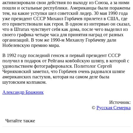
активизировали свои действия по выходу из Союза, а за ними
пошли и остальные республики. Американцы были поражены
тем, на какие уступки шел советский лидер. 30 мая 1990 года
уже президент СССР Михаил Горбачев прилетел в США, где
его приветствовали как героя. В одном из интервью он сказал,
что в Штатах чувствует себя как дома, после чего выделил из
своего графика четыре часа для принятия наград от разных
организаций. В том же 1990-м Михаилу Горбачеву дали
Нобелевскую премию мира.
В 1992 году последний генсек и первый президент СССР
получил в подарок от Рейгана ковбойскую шляпу, в которой с
удовольствием фотографировался. Политолог Сергей
Черняховский заметил, что Горбачев очень радовался шляпе
американских пастухов, которая на самом деле была
шутовским колпаком.
Александр Бражник
Источник:
©
Русская Семерка
Читайте также