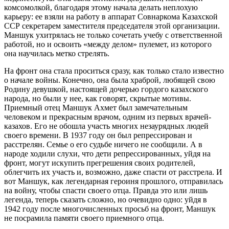
комсомолкой, благодаря этому начала делать неплохую
карьеру: ее взяли на работу в аппарат Совнаркома Казахской
ССР секретарем заместителя председателя этой организации.
Маншук ухитрялась не только сочетать учебу с ответственной
работой, но и освоить «между делом» пулемет, из которого
она научилась метко стрелять.
На фронт она стала проситься сразу, как только стало известно
о начале войны. Конечно, она была храброй, любящей свою
Родину девушкой, настоящей дочерью гордого казахского
народа, но были у нее, как говорят, скрытые мотивы.
Приемный отец Маншук Ахмет был замечательным
человеком и прекрасным врачом, одним из первых врачей-
казахов. Его не обошла участь многих незаурядных людей
своего времени. В 1937 году он был репрессирован и
расстрелян. Семье о его судьбе ничего не сообщили. А в
народе ходили слухи, что дети репрессированных, уйдя на
фронт, могут искупить прегрешения своих родителей,
облегчить их участь и, возможно, даже спасти от расстрела. И
вот Маншук, как легендарная героиня прошлого, отправилась
на войну, чтобы спасти своего отца. Правда это или лишь
легенда, теперь сказать сложно, но очевидно одно: уйдя в
1942 году после многочисленных просьб на фронт, Маншук
не посрамила памяти своего приемного отца.