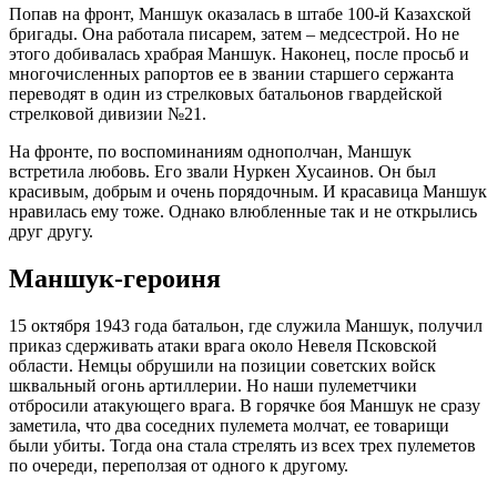
Попав на фронт, Маншук оказалась в штабе 100-й Казахской
бригады. Она работала писарем, затем – медсестрой. Но не
этого добивалась храбрая Маншук. Наконец, после просьб и
многочисленных рапортов ее в звании старшего сержанта
переводят в один из стрелковых батальонов гвардейской
стрелковой дивизии №21.
На фронте, по воспоминаниям однополчан, Маншук
встретила любовь. Его звали Нуркен Хусаинов. Он был
красивым, добрым и очень порядочным. И красавица Маншук
нравилась ему тоже. Однако влюбленные так и не открылись
друг другу.
Маншук-героиня
15 октября 1943 года батальон, где служила Маншук, получил
приказ сдерживать атаки врага около Невеля Псковской
области. Немцы обрушили на позиции советских войск
шквальный огонь артиллерии. Но наши пулеметчики
отбросили атакующего врага. В горячке боя Маншук не сразу
заметила, что два соседних пулемета молчат, ее товарищи
были убиты. Тогда она стала стрелять из всех трех пулеметов
по очереди, переползая от одного к другому.