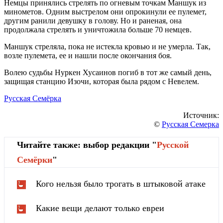
Немцы принялись стрелять по огневым точкам Маншук из
минометов. Одним выстрелом они опрокинули ее пулемет,
другим ранили девушку в голову. Но и раненая, она
продолжала стрелять и уничтожила больше 70 немцев.
Маншук стреляла, пока не истекла кровью и не умерла. Так,
возле пулемета, ее и нашли после окончания боя.
Волею судьбы Нуркен Хусаинов погиб в тот же самый день,
защищая станцию Изочи, которая была рядом с Невелем.
Русская Семёрка
Источник:
©
Русская Семерка
Читайте также: выбор редакции "
Русской
Cемёрки
"
Кого нельзя было трогать в штыковой атаке
Какие вещи делают только евреи