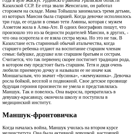
года в ауле Жаскус Урдинскго района Уральской области
Казахской ССР. Ее отца звали Женсигали, он работал
сторожем на складе. Мама Тойышла занималась тремя детьми,
из которых Мансия была старшей. Когда девочке исполнилось
три года, ее отдали в семью тети Амины, которая с мужем
Ахметом жила в Алма-Ате. В одних биографиях пишут, что
произошло это из-за бедности родителей Мансии, в других, -
что она осиротела и ее взяла сестра мужа. Но это не так. В
Казахстане есть старинный обычай аталычества, когда
старшего ребенка отдают на воспитание старшим членам
семьи: бабушке, дедушке или старшим братьям и сестрам.
Считается, что так первенец скорее постигнет традиции рода,
в котором ему предстоит быть старшим. Тетя и дядя очень
любили приемную дочку и называли ее не иначе как
Моншагылым, что значит «бусинка», «жемчужинка». Девочка
росла бойкой, веселой и подвижной. Свое детское прозвище
будущая героиня произнести не умела и представлялась
Маншук. Так и повелось. Она выросла, превратилась в
девушку-красавицу, окончила школу и поступила в
медицинский институт.
Маншук-фронтовичка
Когда началась война, Маншук училась на втором курсе
мединститута. Она была активной девушкой, настоящей