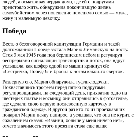
людей, а осматривая чердак дома, где ей с подругами
предстояло жить, обнаружила покончившую жизнь
самоубийством через повешение немецкую семью — мужа,
жену и маленькую девочку.
Победа
Весть о безоговорочной капитуляции Германии и такой
долгожданной Победе застала Марию Лиманскую на посту.
Стоя 9 мая 1945 года под берлинским небом и регулируя
беспрерывно сигналящий транспортный поток, она вдруг
услышала, как шофер одной из машин крикнул ей:
«Сестричка, Победа!» и бросил к ногам какой-то сверток.
Развернув его, Мария обнаружила туфли-лодочки.
Похваставшись трофеем перед пятью подругами-
регулировщицами, на следующий день, прихватив одно на
шестерых платье и косынку, они отправились в фотоателье,
где сделали свою первую послевоенную карточку в
гражданской одежде. В другой раз кто-то из проезжавших
подарил Марии пачку папирос, а услышав, что она не курит, с
сожалением сказал: «Извини, больше у меня ничего нет»,
отчего значимость этого презента стала еще выше.