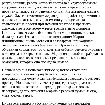
регулировщиц, работа которых состояла в круглосуточном
координировании хода военных колонн, перевозивших
провиант, лекарства и раненых солдат, Мария приступила к
службе. Заучив необходимые для данной работы движения и
доведя их до автоматизма, днем она упорядочивала
транспортные потоки при помощи желтого и красного
флажка, а вечером вооружалась трехцветным фонарем.
По нормативам смена фронтовой регулировщицы должна
была длиться 4 часа, но, по воспоминаниям Марии
Филипповны, очень часто ей и ее подругам приходилось
отстаивать на посту по 6 и 8 часов. При любой погоде
обязанная кружиться под открытым небом и демонстрировать
водителям нехитрые сигналы, Мария очень любила работать в
дождь, поскольку в это время прекращались опасные
бомбежки, которых она повидала немало.
Первый раз она испытала жуткое чувство страха при
воздушной атаке на город Батайск, когда, стоя на
поврежденном мосту, красным флажком возвещала о запрете
проезда. Но в какой-то момент у шофера полуторки сдали
нервы и он, спасаясь от снарядов, решил форсировать
переправу, да так, что сбил Марию с рабочей тумбы, и она,
упав, сломала ногу.
Вновь оказавшись на больничной койке, она пережила