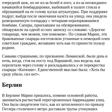
очередной шок, но не из-за болей в ноге, а из-за неожиданно
начавшейся бомбардировки, выбившей в палате стекла и
обрушившей на ее голову куски штукатурки. При поддержке
подруг, выйдя после окончания налета на улицу, она увидела
разворошенную площадку с четырьмя неразорвавшимся
бомбами. Саперы, приехавшие на обезвреживание,
обнаружили на одной из них записку со словами: «Дорогие
товарищи, чем можем, тем поможем». По словам Марии, эти
бракованные снаряды изготовляли угнанные в немецкий плен
советские граждане, желавшие хоть как-то принести пользу
родине.
Самыми страшными, по признанию Лиманской, были день и
ночь, когда, стоя на посту под Варшавой, она видела, как
перелетали через голову и раскладывались у ее перекрестка
снаряды «Катюши». Единственной мыслью была: «Хоть бы
сразу убило, сил нет».
Берлин
В Берлине Марии пришлось, помимо основной работы,
заниматься расчисткой перегороженных баррикадами улиц.
Она была свидетелем того, как из затопленного по приказу
Гитлера столичного метро доставали трупы утонувших