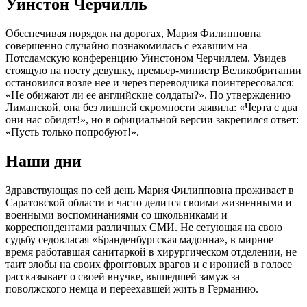
Уинстон Черчилль
Обеспечивая порядок на дорогах, Мария Филипповна
совершенно случайно познакомилась с ехавшим на
Потсдамскую конференцию Уинстоном Черчиллем. Увидев
стоящую на посту девушку, премьер-министр Великобритании
остановился возле нее и через переводчика поинтересовался:
«Не обижают ли ее английские солдаты?». По утверждению
Лиманской, она без лишней скромности заявила: «Черта с два
они нас обидят!», но в официальной версии закрепился ответ:
«Пусть только попробуют!».
Наши дни
Здравствующая по сей день Мария Филипповна проживает в
Саратовской области и часто делится своими жизненными и
военными воспоминаниями со школьниками и
корреспондентами различных СМИ. Не сетующая на свою
судьбу седовласая «Бранденбургская мадонна», в мирное
время работавшая санитаркой в хирургическом отделении, не
таит злобы на своих фронтовых врагов и с иронией в голосе
рассказывает о своей внучке, вышедшей замуж за
поволжского немца и переехавшей жить в Германию.