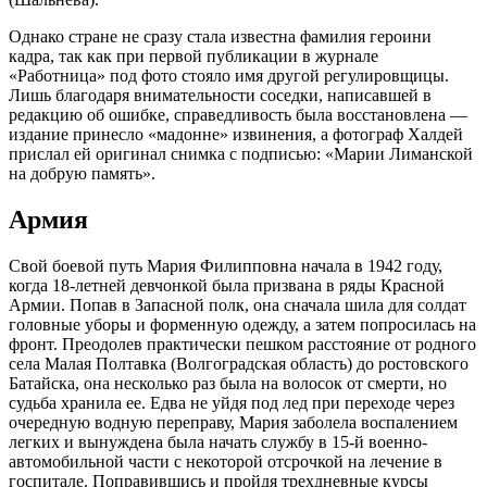
Однако стране не сразу стала известна фамилия героини
кадра, так как при первой публикации в журнале
«Работница» под фото стояло имя другой регулировщицы.
Лишь благодаря внимательности соседки, написавшей в
редакцию об ошибке, справедливость была восстановлена —
издание принесло «мадонне» извинения, а фотограф Халдей
прислал ей оригинал снимка с подписью: «Марии Лиманской
на добрую память».
Армия
Свой боевой путь Мария Филипповна начала в 1942 году,
когда 18-летней девчонкой была призвана в ряды Красной
Армии. Попав в Запасной полк, она сначала шила для солдат
головные уборы и форменную одежду, а затем попросилась на
фронт. Преодолев практически пешком расстояние от родного
села Малая Полтавка (Волгоградская область) до ростовского
Батайска, она несколько раз была на волосок от смерти, но
судьба хранила ее. Едва не уйдя под лед при переходе через
очередную водную переправу, Мария заболела воспалением
легких и вынуждена была начать службу в 15-й военно-
автомобильной части с некоторой отсрочкой на лечение в
госпитале. Поправившись и пройдя трехдневные курсы