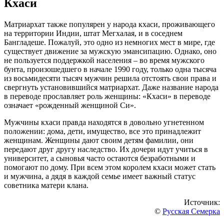
Кхаси
Матриархат также популярен у народа кхаси, проживающего
на территории Индии, штат Мегхалая, и в соседнем
Бангладеше. Пожалуй, это одно из немногих мест в мире, где
существует движение за мужскую эмансипацию. Однако, оно
не пользуется поддержкой населения – во время мужского
бунта, произошедшего в начале 1990 году, только одна тысяча
из восьмидесяти тысяч мужчин решила отстоять свои права и
свергнуть установившийся матриархат. Даже название народа
в переводе прославляет роль женщины: «Кхаси» в переводе
означает «рожденный женщиной Си».
Мужчины кхаси правда находятся в довольно угнетенном
положении: дома, дети, имущество, все это принадлежит
женщинам. Женщины дают своим детям фамилии, они
передают друг другу наследство. Их дочери идут учиться в
университет, а сыновья часто остаются безработными и
помогают по дому. При всем этом королем кхаси может стать
и мужчина, а дядя в каждой семье имеет важный статус
советника матери клана.
Источник:
©
Русская Семерка