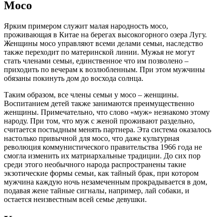
Мосо
Ярким примером служит малая народность мосо,
проживающая в Китае на берегах высокогорного озера Лугу.
Женщины мосо управляют всеми делами семьи, наследство
также переходит по материнской линии. Мужья не могут
стать членами семьи, единственное что им позволено –
приходить по вечерам к возлюбленным. При этом мужчины
обязаны покинуть дом до восхода солнца.
Таким образом, все члены семьи у мосо – женщины.
Воспитанием детей также занимаются преимущественно
женщины. Примечательно, что слово «муж» незнакомо этому
народу. При том, что муж с женой проживают раздельно,
считается постыдным менять партнера. Эта система оказалось
настолько привычной для мосо, что даже культурная
революция коммунистического правительства 1966 года не
смогла изменить их матриархальные традиции. До сих пор
среди этого необычного народа распространены такие
экзотические формы семьи, как тайный брак, при котором
мужчина каждую ночь незамеченным прокрадывается в дом,
подавая жене тайные сигналы, например, лай собаки, и
остается неизвестным всей семье девушки.