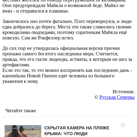
Они предупреждали Майкла о возможной беде. Майкл не
внял - и отправился в плаванье.
Закончилось оно почти фатально. Плот перевернулся, и люди
едва добрались до берега. Места эти также славились своими
крокодилами-людоедами, поэтому соратникам Майкла ещё
повезло. Сам же Рокфеллер исчез.
До сих пор не утвердилась официальная версия причин
пропажи самого богатого наследника мира. Считается,
правда, что его съели людоеды, астматы, к которым он шел за
артефактами.
Если это так, то это можно воспринять как последнюю дань -
каннибалы Новой Гвинеи едят человека из большого
уважения к нему.
Источник:
©
Русская Семерка
Читайте также
i
СКРЫТАЯ КАМЕРА НА ПЛЯЖЕ
КРЫМА: ЧТО ЛЮДИ