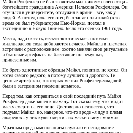
Майкл Рокфеллер не был «золотым мальчиком» своего отца -
богатейшего гражданина Америки Нельсона Рокфеллера. Он
отучился в университете, отслужил в армии - все, как у
людей. А потом, пока его отец был занят политикой (в то
время он был губернатором Нью-Йорка), поехал в
экспедицию в Новую Гвинею. Было это осенью 1961 года.
Место, надо сказать, весьма экзотическое - потомки
миллиардеров сюда добираются нечасто. Майкла в племенах
встречали с расположением, охотно меняли свои ритуальные
и бытовые артефакты на блестящие погремушки,
привезенные им.
Но брать однотипные образцы Майкл, понятно, не хотел. Он
хотел самого редкого, а потому лучшего и дорогого. Те
ценные артефакты, о которых мечтал Рокфеллер-младший,
были в затерянном племени астматов...
Перед тем, как отправиться в свой последний путь Майкл
Рокфеллер даже зашел к шаману. Тот сказал ему, что видит
маску смерти на его лице. Достоверно неизвестно, что
подумал Майкл, но, наверное, что-то вроде «я иду в племя
людоедов - у них культ смерти - их маски станут моими».
Мрачным предзнаменованием служило и негодование
местных жителей по поводу перегруженности катамарана.