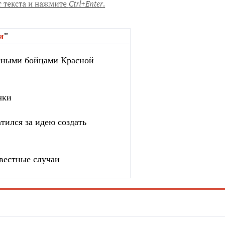
и
"
сными бойцами Красной
чки
тился за идею создать
вестные случаи