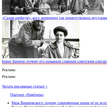
«Салам алейкум»: кого запрещено так приветствовать мусульм
Борис Бринер: почему его называли главным советским олигар
Реклама
Реклама
Читать рекламные статьи! »
Партнер «Рамблера»
Мазь Вишневского: почему современные врачи её не исп