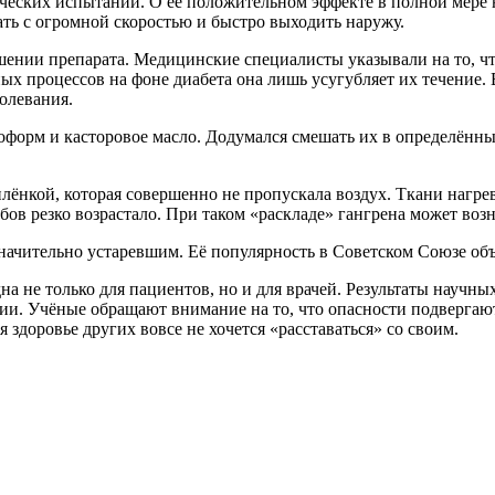
ческих испытаний. О её положительном эффекте в полной мере н
ать с огромной скоростью и быстро выходить наружу.
ошении препарата. Медицинские специалисты указывали на то, ч
ых процессов на фоне диабета она лишь усугубляет их течение. 
олевания.
ероформ и касторовое масло. Додумался смешать их в определён
ёнкой, которая совершенно не пропускала воздух. Ткани нагрева
бов резко возрастало. При таком «раскладе» гангрена может воз
начительно устаревшим. Еë популярность в Советском Союзе об
на не только для пациентов, но и для врачей. Результаты научны
и. Учёные обращают внимание на то, что опасности подвергают
 здоровье других вовсе не хочется «расставаться» со своим.