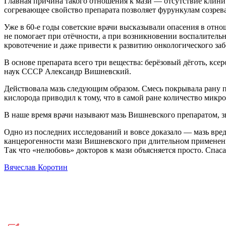
Главная причина такого отношения к мази — отсутствие клини
согревающее свойство препарата позволяет фурункулам созрев
Уже в 60-е годы советские врачи высказывали опасения в отн
не помогает при отëчности, а при возникновении воспалительн
кровотечение и даже привести к развитию онкологического заб
В основе препарата всего три вещества: берёзовый дёготь, кс
наук СССР Александр Вишневский.
Действовала мазь следующим образом. Смесь покрывала рану пл
кислорода приводил к тому, что в самой ране количество микро
В наше время врачи называют мазь Вишневского препаратом, з
Одно из последних исследований и вовсе доказало — мазь вред
канцерогенности мази Вишневского при длительном применени
Так что «нелюбовь» докторов к мази объясняется просто. Спасая
Вячеслав Коротин