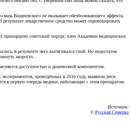
ичего неизвестно. С уверенностью лишь можно сказать, что
то мазь Вишневского не оказывает обезболивающего эффекта,
В результате лекарственное средство может спровоцировать
ных пропорциях советский хирург, член Академии медицинских
лись, в результате чего вытягивался гной. Но недостаток
никнуть запросто.
ъясняется доступностью и дешевизной компонентов.
х экспериментов, проведённых в 2016 году, выявили риск
ся в первую очередь медики, работающие с этим препаратом.
Источник:
©
Русская Семерка