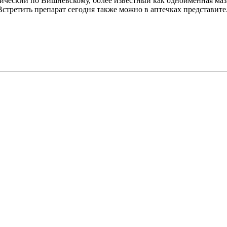
ческий по Вишневскому, более известный как одноимëнная маз
 Встретить препарат сегодня также можно в аптечках представит