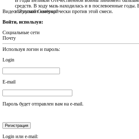
В годы Великой Отечественной войны линимент бальзами
средств. В ходу мазь находилась и в послевоенные годы.
Видео "Русской Семёрки"
выступают категорически против этой смеси.
Войти, используя:
Социальные сети
Почту
Используя логин и пароль:
Login
E-mail
Пароль будет отправлен вам на e-mail.
Login или e-mail: