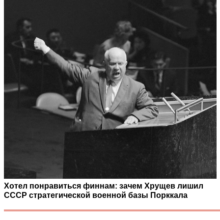
Хотел понравиться финнам: зачем Хрущев лишил
СССР стратегической военной базы Порккала