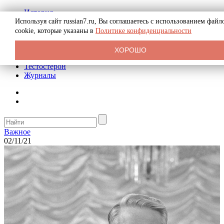
История
Биография
Используя сайт russian7.ru, Вы соглашаетесь с использованием файл
Криминал
cookie, которые указаны в
Политике конфиденциальности
Реклама на сайте
О сайте
ХОРОШО
Рекомендательные статьи
Тестостерон
Журналы
Важное
02/11/21