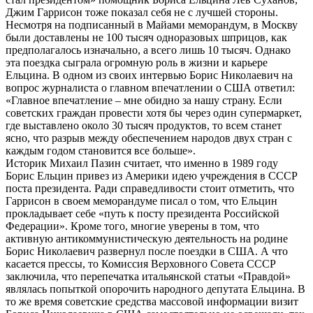
Джим Гаррисон тоже показал себя не с лучшей стороны.
Несмотря на подписанный в Майами меморандум, в Москву
были доставлены не 100 тысяч одноразовых шприцов, как
предполагалось изначально, а всего лишь 10 тысяч. Однако
эта поездка сыграла огромную роль в жизни и карьере
Ельцина. В одном из своих интервью Борис Николаевич на
вопрос журналиста о главном впечатлении о США ответил:
«Главное впечатление – мне обидно за нашу страну. Если
советских граждан провести хотя бы через один супермаркет,
где выставлено около 30 тысяч продуктов, то всем станет
ясно, что разрыв между обеспечением народов двух стран с
каждым годом становится все больше».
Историк Михаил Пазин считает, что именно в 1989 году
Борис Ельцин привез из Америки идею учреждения в СССР
поста президента. Ради справедливости стоит отметить, что
Гаррисон в своем меморандуме писал о том, что Ельцин
прокладывает себе «путь к посту президента Российской
Федерации». Кроме того, многие уверены в том, что
активную антикоммунистическую деятельность на родине
Борис Николаевич развернул после поездки в США. А что
касается прессы, то Комиссия Верховного Совета СССР
заключила, что перепечатка итальянской статьи «Правдой»
являлась попыткой опорочить народного депутата Ельцина. В
то же время советские средства массовой информации визит