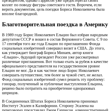
президентом, однако Гаррисон уже предостерегал своих
коллег по поводу фигуры советского гостя. Впрочем, если
верить документам, цель поездки Бориса Николаевича была
вполне благородной.
Благотворительная поездка в Америку
В 1989 году Борис Николаевич Ельцин был избран народным
депутатом СССР и вошел в состав Верховного Совета. С 9 по
17 сентября того же года Ельцин по приглашению Фонда
социальных изобретений совершил визит в США. До этого,
как утверждает биограф Бориса Минаев, автор книги
«Ельцин», будущий президент России уже рассматривал
различные приглашения. Вот только ехать за рубеж в качестве
официального представителя на государственном уровне
Ельцин не мог. Да и как частное лицо Борис Николаевич
совершать путешествие, тем более за чужой счет, не желал.
Фонд социальных изобретений сумел решить эту проблему:
гонорар, полученный за публичные выступления Ельцина,
решено было потратить на приобретение одноразовых
шприцов.
В Соединенных Штатах Бориса Николаевича принимал
Институт Эсален в Калифорнии. Сторону Эсалена на
переговорах представлял Джим Гаррисон, административный