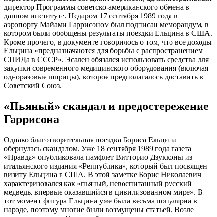
директор Программы советско-американского обмена в
данном институте. Недаром 17 сентября 1989 года в
аэропорту Майами Гаррисоном был подписан меморандум, в
котором были обобщены результаты поездки Ельцина в США.
Кроме прочего, в документе говорилось о том, что все доходы
Ельцина «предназначаются для борьбы с распространением
СПИДа в СССР». Эсален обязался использовать средства для
закупки современного медицинского оборудования (включая
одноразовые шприцы), которое предполагалось доставить в
Советский Союз.
«Пьяный» скандал и предостережение
Гаррисона
Однако благотворительная поездка Бориса Ельцина
обернулась скандалом. Уже 18 сентября 1989 года газета
«Правда» опубликовала памфлет Витторио Дзукконы из
итальянского издания «Реппублика», который был посвящен
визиту Ельцина в США. В этой заметке Борис Николаевич
характеризовался как «пьяный, невоспитанный русский
медведь, впервые оказавшийся в цивилизованном мире». В
тот момент фигура Ельцина уже была весьма популярна в
народе, поэтому многие были возмущены статьей. Возле