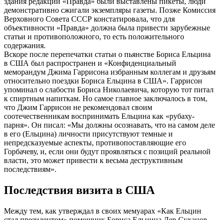
здания редакции «Правда» были выставлены пикеты, люди
демонстративно сжигали экземпляры газеты. Позже Комиссия
Верховного Совета СССР констатировала, что для
объективности «Правда» должна была привести зарубежные
статьи и противоположного, то есть положительного
содержания.
Вскоре после перепечатки статьи о пьянстве Бориса Ельцина
в США был распространен и «Конфиденциальный
меморандум Джима Гаррисона избранным коллегам и друзьям
относительно поездки Бориса Ельцина в США». Гаррисон
упоминал о слабости Бориса Николаевича, которую тот питал
к спиртным напиткам. Но самое главное заключалось в том,
что Джим Гаррисон не рекомендовал своим
соотечественникам воспринимать Ельцина как «рубаху-
парня». Он писал: «Мы должны осознавать, что на самом деле
в его (Ельцина) личности присутствуют темные и
непредсказуемые аспекты, противопоставляющие его
Горбачеву, и, если они будут проявляться с позиций реальной
власти, это может привести к весьма деструктивным
последствиям».
Последствия визита в США
Между тем, как утверждал в своих мемуарах «Как Ельцин
стал президентом» помощник Бориса Ельцина Лев Суханов,