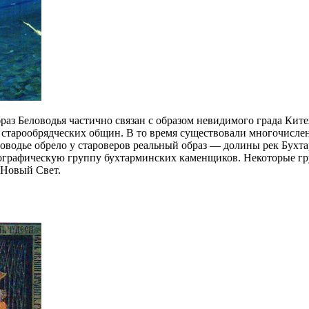
раз Беловодья частично связан с образом невидимого града Китеж
з старообрядческих общин. В то время существовали многочисл
водье обрело у староверов реальный образ — долины рек Бухтар
ографическую группу бухтарминских каменщиков. Некоторые гр
 Новый Свет.