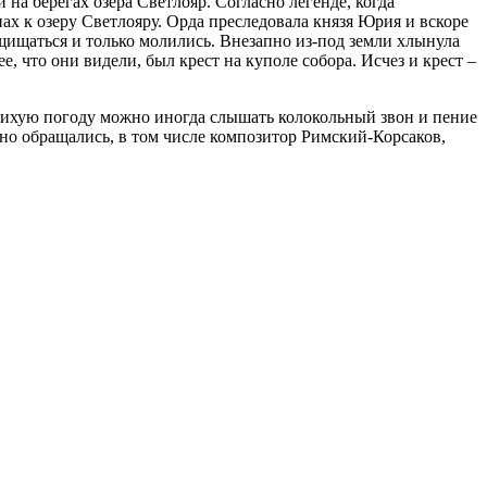
на берегах озера Светлояр. Согласно легенде, когда
ах к озеру Светлояру. Орда преследовала князя Юрия и вскоре
ащищаться и только молились. Внезапно из-под земли хлынула
е, что они видели, был крест на куполе собора. Исчез и крест –
в тихую погоду можно иногда слышать колокольный звон и пение
но обращались, в том числе композитор Римский-Корсаков,