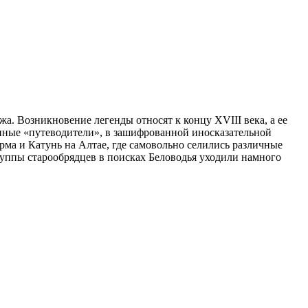
а. Возникновение легенды относят к концу XVIII века, а ее
енные «путеводители», в зашифрованной иносказательной
ма и Катунь на Алтае, где самовольно селились различные
уппы старообрядцев в поисках Беловодья уходили намного