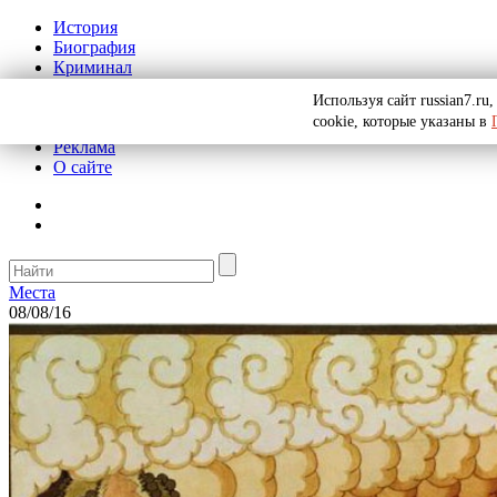
История
Биография
Криминал
СССР
Используя сайт russian7.r
Тайны
cookie, которые указаны в
Рекомендации
Реклама
О сайте
Места
08/08/16