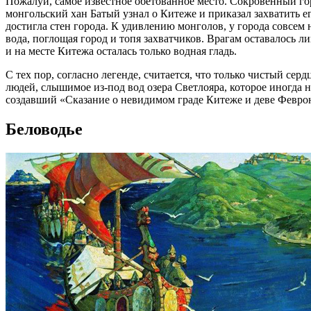
Пожалуй, самое известное обетованное место. Сокровенный гор
монгольский хан Батый узнал о Китеже и приказал захватить ег
достигла стен города. К удивлению монголов, у города совсем
вода, поглощая город и топя захватчиков. Врагам оставалось ли
и на месте Китежа осталась только водная гладь.
С тех пор, согласно легенде, считается, что только чистый се
людей, слышимое из-под вод озера Светлояра, которое иногда
создавший «Сказание о невидимом граде Китеже и деве Февро
Беловодье