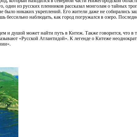
од, который находился в северной части Нижегородской области 
о, один из русских пленников рассказал монголам о тайных троп
 не было никаких укреплений. Его жители даже не собирались з
шь бессильно наблюдать, как город погружался в озеро. Последне
рдцем и душой может найти путь в Китеж. Также говорится, что 
 называют «Русской Атлантидой». К легенде о Китеже неоднократ
нии».