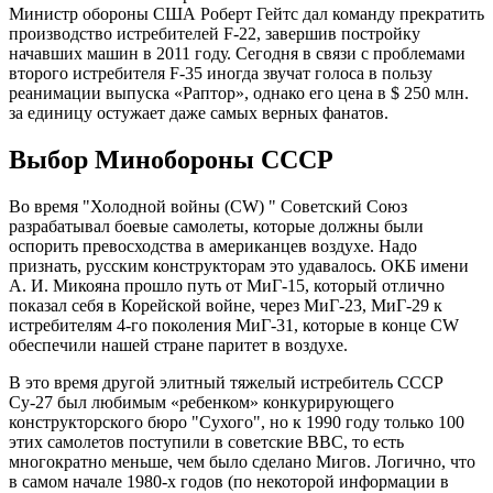
Министр обороны США Роберт Гейтс дал команду прекратить
производство истребителей F-22, завершив постройку
начавших машин в 2011 году. Сегодня в связи с проблемами
второго истребителя F-35 иногда звучат голоса в пользу
реанимации выпуска «Раптор», однако его цена в $ 250 млн.
за единицу остужает даже самых верных фанатов.
Выбор Минобороны СССР
Во время "Холодной войны (CW) " Советский Союз
разрабатывал боевые самолеты, которые должны были
оспорить превосходства в американцев воздухе. Надо
признать, русским конструкторам это удавалось. ОКБ имени
А. И. Микояна прошло путь от МиГ-15, который отлично
показал себя в Корейской войне, через МиГ-23, МиГ-29 к
истребителям 4-го поколения МиГ-31, которые в конце CW
обеспечили нашей стране паритет в воздухе.
В это время другой элитный тяжелый истребитель СССР
Су-27 был любимым «ребенком» конкурирующего
конструкторского бюро "Сухого", но к 1990 году только 100
этих самолетов поступили в советские ВВС, то есть
многократно меньше, чем было сделано Мигов. Логично, что
в самом начале 1980-х годов (по некоторой информации в