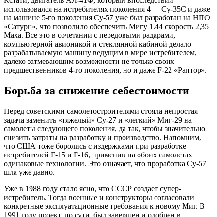
Кстати, двигатель АЛ-41Ф, который впоследствии
использовался на истребителях поколения 4++ Су-35С и даже
на машине 5-го поколения Су-57 уже был разработан на НПО
«Сатурн», что позволило обеспечить Мигу 1.44 скорость 2,35
Маха. Все это в сочетании с передовыми радарами,
компьютерной авионикой и стеклянной кабиной делало
разрабатываемую машину ведущим в мире истребителем,
далеко затмевающим возможности не только своих
предшественников 4-го поколения, но и даже F-22 «Раптор».
Борьба за снижение себестоимости
Перед советскими самолетостроителями стояла непростая
задача заменить «тяжелый» Су-27 и «легкий» Миг-29 на
самолеты следующего поколения, да так, чтобы значительно
снизить затраты на разработку и производство. Напомним,
что США тоже боролись с издержками при разработке
истребителей F-15 и F-16, применив на обоих самолетах
одинаковые технологии. Это означает, что проработка Су-57
шла уже давно.
Уже в 1988 году стало ясно, что СССР создает супер-
истребитель. Тогда военные и конструкторы согласовали
конкретные эксплуатационные требования к новому Миг. В
1991 году проект, по сути, был завершен и одобрен в