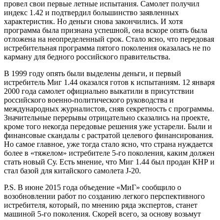
провел свои первые летные испытания. Самолет получил
индекс 1.42 и подтвердил большинство заявленных
характеристик. Но деньги снова закончились. И хотя
программа была признана успешной, она вскоре опять была
отложена на неопределенный срок. Стало ясно, что передовая
истребительная программа пятого поколения оказалась не по
карману для бедного российского правительства.
В 1999 году опять были выделены деньги, и первый
истребитель Миг 1.44 оказался готов к испытаниям. 12 января
2000 года самолет официально выкатили в присутствии
российского военно-политического руководства и
международных журналистов, сняв секретность с программы.
Значительные перерывы отрицательно сказались на проекте,
кроме того некогда передовые решения уже устарели. Были и
финансовые скандалы с растратой целевого финансирования.
Но самое главное, уже тогда стало ясно, что страна нуждается
более в «тяжелом» истребителе 5-го поколения, каким должен
стать новый Су. Есть мнение, что Миг 1.44 был продан КНР и
стал базой для китайского самолета J-20.
P.S. В июне 2015 года объедение «МиГ» сообщило о
возобновлении работ по созданию легкого перспективного
истребителя, который, по мнению ряда экспертов, станет
машиной 5-го поколения. Скорей всего, за основу возьмут