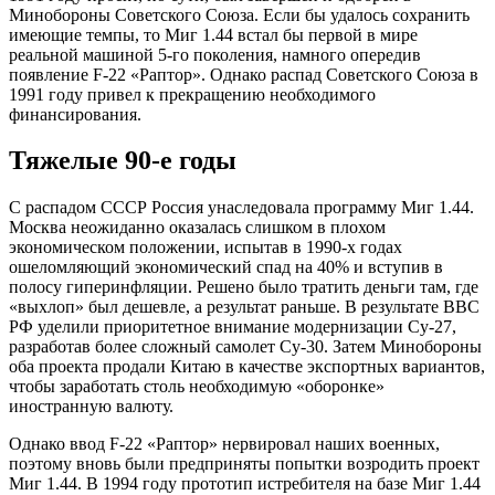
Минобороны Советского Союза. Если бы удалось сохранить
имеющие темпы, то Миг 1.44 встал бы первой в мире
реальной машиной 5-го поколения, намного опередив
появление F-22 «Раптор». Однако распад Советского Союза в
1991 году привел к прекращению необходимого
финансирования.
Тяжелые 90-е годы
С распадом СССР Россия унаследовала программу Миг 1.44.
Москва неожиданно оказалась слишком в плохом
экономическом положении, испытав в 1990-х годах
ошеломляющий экономический спад на 40% и вступив в
полосу гиперинфляции. Решено было тратить деньги там, где
«выхлоп» был дешевле, а результат раньше. В результате ВВС
РФ уделили приоритетное внимание модернизации Су-27,
разработав более сложный самолет Су-30. Затем Минобороны
оба проекта продали Китаю в качестве экспортных вариантов,
чтобы заработать столь необходимую «оборонке»
иностранную валюту.
Однако ввод F-22 «Раптор» нервировал наших военных,
поэтому вновь были предприняты попытки возродить проект
Миг 1.44. В 1994 году прототип истребителя на базе Миг 1.44