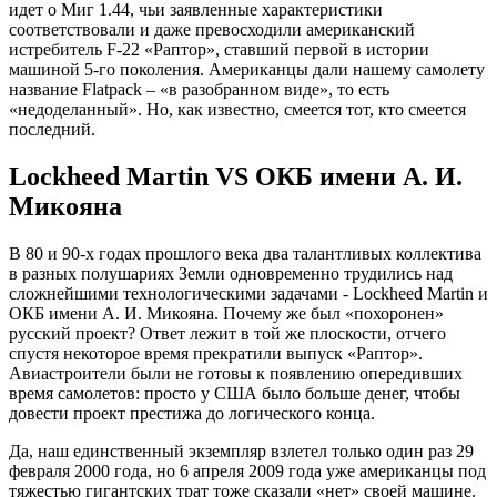
идет о Миг 1.44, чьи заявленные характеристики
соответствовали и даже превосходили американский
истребитель F-22 «Раптор», ставший первой в истории
машиной 5-го поколения. Американцы дали нашему самолету
название Flatpack – «в разобранном виде», то есть
«недоделанный». Но, как известно, смеется тот, кто смеется
последний.
Lockheed Martin VS ОКБ имени А. И.
Микояна
В 80 и 90-х годах прошлого века два талантливых коллектива
в разных полушариях Земли одновременно трудились над
сложнейшими технологическими задачами - Lockheed Martin и
ОКБ имени А. И. Микояна. Почему же был «похоронен»
русский проект? Ответ лежит в той же плоскости, отчего
спустя некоторое время прекратили выпуск «Раптор».
Авиастроители были не готовы к появлению опередивших
время самолетов: просто у США было больше денег, чтобы
довести проект престижа до логического конца.
Да, наш единственный экземпляр взлетел только один раз 29
февраля 2000 года, но 6 апреля 2009 года уже американцы под
тяжестью гигантских трат тоже сказали «нет» своей машине.