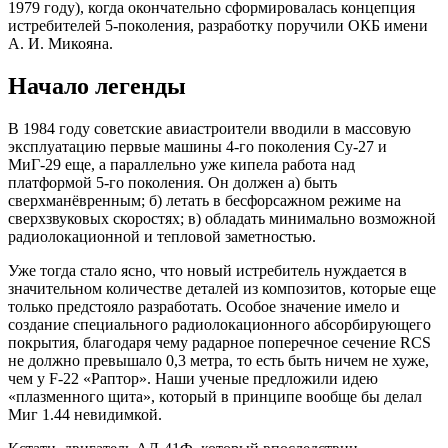
1979 году), когда окончательно сформировалась концепция
истребителей 5-поколения, разработку поручили ОКБ имени
А. И. Микояна.
Начало легенды
В 1984 году советские авиастроители вводили в массовую
эксплуатацию первые машины 4-го поколения Су-27 и
МиГ-29 еще, а параллельно уже кипела работа над
платформой 5-го поколения. Он должен а) быть
сверхманёвренным; б) летать в бесфорсажном режиме на
сверхзвуковых скоростях; в) обладать минимально возможной
радиолокационной и тепловой заметностью.
Уже тогда стало ясно, что новый истребитель нуждается в
значительном количестве деталей из композитов, которые еще
только предстояло разработать. Особое значение имело и
создание специального радиолокационного абсорбирующего
покрытия, благодаря чему радарное поперечное сечение RCS
не должно превышало 0,3 метра, то есть быть ничем не хуже,
чем у F-22 «Раптор». Наши ученые предложили идею
«плазменного щита», который в принципе вообще бы делал
Миг 1.44 невидимкой.