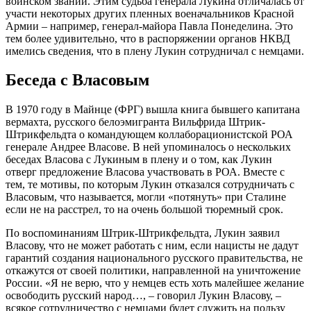
воинском звании. Этим судьба генерала Лукина отличалась от
участи некоторых других пленных военачальников Красной
Армии – например, генерал-майора Павла Понеделина. Это
тем более удивительно, что в распоряжении органов НКВД
имелись сведения, что в плену Лукин сотрудничал с немцами.
Беседа с Власовым
В 1970 году в Майнце (ФРГ) вышла книга бывшего капитана
вермахта, русского белоэмигранта Вильфрида Штрик-
Штрикфельдта о командующем коллаборационистской РОА
генерале Андрее Власове. В ней упоминалось о нескольких
беседах Власова с Лукиным в плену и о том, как Лукин
отверг предложение Власова участвовать в РОА. Вместе с
тем, те мотивы, по которым Лукин отказался сотрудничать с
Власовым, что называется, могли «потянуть» при Сталине
если не на расстрел, то на очень большой тюремный срок.
По воспоминаниям Штрик-Штрикфельдта, Лукин заявил
Власову, что не может работать с ним, если нацисты не дадут
гарантий создания национального русского правительства, не
откажутся от своей политики, направленной на уничтожение
России. «Я не верю, что у немцев есть хоть малейшее желание
освободить русский народ…, – говорил Лукин Власову, –
всякое сотрудничество с немцами будет служить на пользу