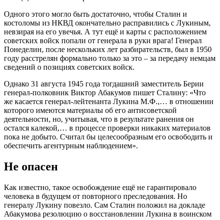
Одного этого могло быть достаточно, чтобы Сталин и
костоломы из НКВД окончательно расправились с Лукиным,
невзирая на его увечья. А тут ещё и карты с расположением
советских войск попали от генерала в руки врага! Генерал
Понеделин, после нескольких лет разбирательств, был в 1950
году расстрелян формально только за это – за передачу немцам
сведений о позициях советских войск.
Однако 31 августа 1945 года тогдашний заместитель Берии
генерал-полковник Виктор Абакумов пишет Сталину: «Что
же касается генерал-лейтенанта Лукина М.Ф.,… в отношении
которого имеются материалы об его антисоветской
деятельности, но, учитывая, что в результате ранения он
остался калекой,… в процессе проверки никаких материалов
пока не добыто. Считал бы целесообразным его освободить и
обеспечить агентурным наблюдением».
Не опасен
Как известно, такое освобождение ещё не гарантировало
человека в будущем от повторного преследования. Но
генералу Лукину повезло. Сам Сталин положил на докладе
Абакумова резолюцию о восстановлении Лукина в воинском