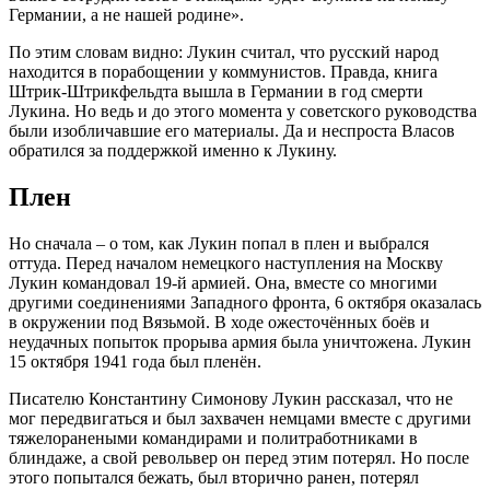
Германии, а не нашей родине».
По этим словам видно: Лукин считал, что русский народ
находится в порабощении у коммунистов. Правда, книга
Штрик-Штрикфельдта вышла в Германии в год смерти
Лукина. Но ведь и до этого момента у советского руководства
были изобличавшие его материалы. Да и неспроста Власов
обратился за поддержкой именно к Лукину.
Плен
Но сначала – о том, как Лукин попал в плен и выбрался
оттуда. Перед началом немецкого наступления на Москву
Лукин командовал 19-й армией. Она, вместе со многими
другими соединениями Западного фронта, 6 октября оказалась
в окружении под Вязьмой. В ходе ожесточённых боёв и
неудачных попыток прорыва армия была уничтожена. Лукин
15 октября 1941 года был пленён.
Писателю Константину Симонову Лукин рассказал, что не
мог передвигаться и был захвачен немцами вместе с другими
тяжелоранеными командирами и политработниками в
блиндаже, а свой револьвер он перед этим потерял. Но после
этого попытался бежать, был вторично ранен, потерял