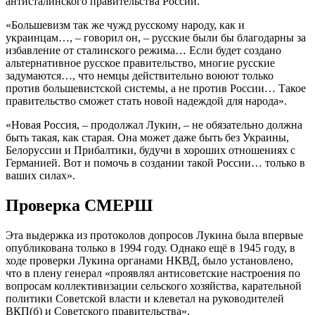
антисталинского правительства России.
«Большевизм так же чужд русскому народу, как и
украинцам…, – говорил он, – русские были бы благодарны за
избавление от сталинского режима… Если будет создано
альтернативное русское правительство, многие русские
задумаются…, что немцы действительно воюют только
против большевистской системы, а не против России… Такое
правительство сможет стать новой надеждой для народа».
«Новая Россия, – продолжал Лукин, – не обязательно должна
быть такая, как старая. Она может даже быть без Украины,
Белоруссии и Прибалтики, будучи в хороших отношениях с
Германией. Вот и помочь в создании такой России… только в
ваших силах».
Проверка СМЕРШ
Эта выдержка из протоколов допросов Лукина была впервые
опубликована только в 1994 году. Однако ещё в 1945 году, в
ходе проверки Лукина органами НКВД, было установлено,
что в плену генерал «проявлял антисоветские настроения по
вопросам коллективизации сельского хозяйства, карательной
политики Советской власти и клеветал на руководителей
ВКП(б) и Советского правительства».