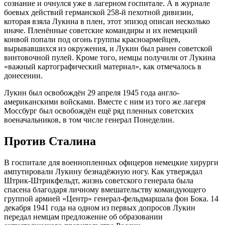
сознание и очнулся уже в лагерном госпитале. А в журнале
боевых действий германской 258-й пехотной дивизии,
которая взяла Лукина в плен, этот эпизод описан несколько
иначе. Пленённые советские командиры и их немецкий
конвой попали под огонь группы красноармейцев,
вырывавшихся из окружения, и Лукин был ранен советской
винтовочной пулей. Кроме того, немцы получили от Лукина
«важный картографический материал», как отмечалось в
донесении.
Лукин был освобождён 29 апреля 1945 года англо-
американскими войсками. Вместе с ним из того же лагеря
Моссбург был освобождён ещё ряд пленных советских
военачальников, в том числе генерал Понеделин.
Против Сталина
В госпитале для военнопленных офицеров немецкие хирурги
ампутировали Лукину безнадёжную ногу. Как утверждал
Штрик-Штрикфельдт, жизнь советского генерала была
спасена благодаря личному вмешательству командующего
группой армией «Центр» генерал-фельдмаршала фон Бока. 14
декабря 1941 года на одном из первых допросов Лукин
передал немцам предложение об образовании