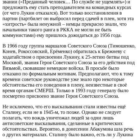
звании («Преданный человек… По службе не ущемлять») и
предложить ему стать преподавателем на командных курсах
(от чего Лукин отказался). Вот только восстановления в
партии (партбилет он выбросил перед сдачей в плен, хотя эта
«хитрость» была ненужной – немцы прекрасно знали, что
начальники такого ранга в РККА не могли не быть
коммунистами) ему пришлось дожидаться до 1956 года.
В 1966 году группа маршалов Советского Союза (Тимошенко,
Конев, Рокоссовский, Ерёменко) обратилась к Брежневу с
ходатайством о присвоении Лукину, к 25-летию битвы под
Москвой, звания Героя Советского Союза за его действия под
Вязьмой, сковавшие немецкие войска. В просьбе было
отказано по формальным мотивам. Предполагают, что к тому
времени советское руководстве уже знало про некоторые
обстоятельства его поведения в плену, неизвестные в своё
время органам СМЕРШ. Только в 1993 году генералу было
посмертно присвоено звание Героя Советского Союза.
Не исключено, что его высказывания стали известны ещё
Сталину, если не в 1945-м, то позже. Однако не следует
полагать, что вождь уничтожал людей за одни лишь
антисоветские высказывания, сделанные в критических
обстоятельствах. Вероятно, в донесении Абакумова шла речь
о других материалах. Сталину было важно, есть ли у Лукина