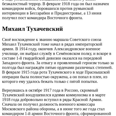
безжалостный террор. В феврале 1918 года он был назначен
командиром войск, боровшихся против румынской
интервенции в Бессарабии и Приднестровье, а 13 июня
получил пост командира Восточного фронта.
Михаил Тухачевский
Своё восхождение к званию маршала Советского союза
Михаил Тухачевский тоже начал в рядах императорской
армии. В 1914 году, окончив Александровское военное
училище, он выбрал службу в Семёновском полку, и вскоре в
составе 1-й гвардейской дивизии оказался на передовой
Западного фронта. За отвагу и проявленный героизм только за
полгода был награждён пятью орденами различных степеней.
В феврале 1915 года рота Тухачевского в ходе Праснышской
операции была полностью окружена, а он попал в плен, из
которого ему удалось бежать только с пятой попытки.
Вернувшись в октябре 1917 года в Россию, скромный
Тухачевский воодушевился идеями коммунизма и в марте
1918 года добровольно вступил в ряды Красной Армии.
Сначала он получил должность военного комиссара
Московского района обороны, а в июне того же года стал
командиром 1-й армии Восточного фронта, сформированной