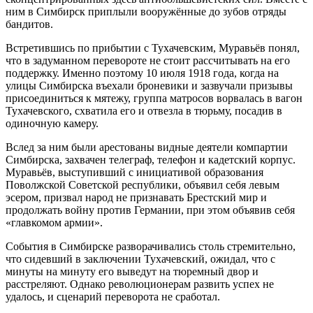
ним в Симбирск приплыли вооружённые до зубов отряды
бандитов.
Встретившись по прибытии с Тухачевским, Муравьёв понял,
что в задуманном перевороте не стоит рассчитывать на его
поддержку. Именно поэтому 10 июля 1918 года, когда на
улицы Симбирска въехали броневики и зазвучали призывы
присоединиться к мятежу, группа матросов ворвалась в вагон
Тухачевского, схватила его и отвезла в тюрьму, посадив в
одиночную камеру.
Вслед за ним были арестованы видные деятели компартии
Симбирска, захвачен телеграф, телефон и кадетский корпус.
Муравьёв, выступивший с инициативой образования
Поволжской Советской республики, объявил себя левым
эсером, призвал народ не признавать Брестский мир и
продолжать войну против Германии, при этом объявив себя
«главкомом армии».
События в Симбирске разворачивались столь стремительно,
что сидевший в заключении Тухачевский, ожидал, что с
минуты на минуту его выведут на тюремный двор и
расстреляют. Однако революционерам развить успех не
удалось, и сценарий переворота не сработал.