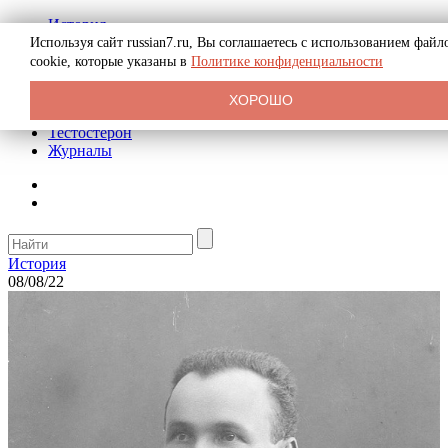
История
Биография
Используя сайт russian7.ru, Вы соглашаетесь с использованием файл
Криминал
cookie, которые указаны в
Политике конфиденциальности
Реклама на сайте
О сайте
ХОРОШО
Рекомендательные статьи
Тестостерон
Журналы
История
08/08/22