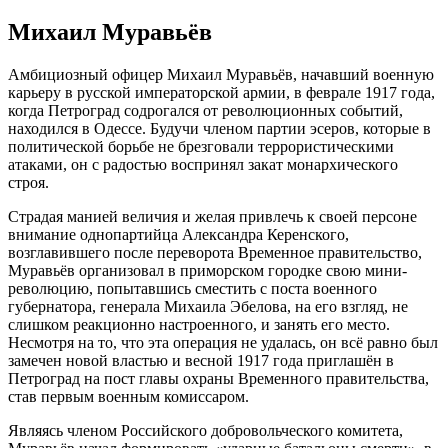
Михаил Муравьёв
Амбициозный офицер Михаил Муравьёв, начавший военную
карьеру в русской императорской армии, в феврале 1917 года,
когда Петроград содрогался от революционных событий,
находился в Одессе. Будучи членом партии эсеров, которые в
политической борьбе не брезговали террористическими
атаками, он с радостью воспринял закат монархического
строя.
Страдая манией величия и желая привлечь к своей персоне
внимание однопартийца Александра Керенского,
возглавившего после переворота Временное правительство,
Муравьёв организовал в приморском городке свою мини-
революцию, попытавшись сместить с поста военного
губернатора, генерала Михаила Эбелова, на его взгляд, не
слишком реакционно настроенного, и занять его место.
Несмотря на то, что эта операция не удалась, он всё равно был
замечен новой властью и весной 1917 года приглашён в
Петроград на пост главы охраны Временного правительства,
став первым военным комиссаром.
Являясь членом Российского добровольческого комитета,