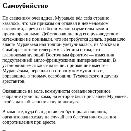
Самоубийство
По сведениям очевидцев, Муравьёв вёл себя странно,
казалось, что все приказы он отдавал в невменяемом
состоянии, а речи его были маловразумительными и
противоречивыми. Действовавшие под его руководством
мятежники не понимали, что им требуется делать, время шло,
власть Муравьёва над толпой улетучивалась, из Москвы в
Симбирск летели телеграммы Ленина о том, что
главнокомандующий Восточным фронтом — изменник,
подкупленный англо-французскими империалистами. В
установившемся хаосе латыши, прибывшие вместе с
Муравьёвым, перешли на сторону коммунистов и,
ворвавшись в тюрьму, освободили Тухачевского и других
арестантов.
Оказавшись на воле, коммунисты созвали экстренное
собрание губисполкома, на которое был приглашён Муравьёв,
чтобы дать объяснения случившемуся.
В комнате, куда был доставлен бунтарь-заговорщик,
организовали засаду на случай его бегства или оказания
сопротивления при аресте.