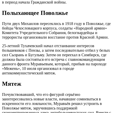
в период начала Гражданской войны.
Полыхающее Поволжье
Пути двух Михаилов пересеклись в 1918 году в Поволжье, где
бойцы Чехословацкого корпуса, солдаты «Народной армии»
Комитета Учредительного Собрания, белогвардейцы и
террористы организовали восстание против Красной Армии.
25-летний Тухачевский начал отстаивание интересов
большевиков с Пензы, а затем последовательно отбил у белых
сил Сызрань и Бугульму. Затем он переехал в Симбирск, где
должна была состояться его встреча с главнокомандующим
данного фронта Муравьевым, который, прибыв на пароходе
«Межень», 10 июля организовал в городе
антикоммунистический мятеж.
Мятеж
Почувствовавший, что его фигурой серьёзно
заинтересовались новые власти, начавшие сомневаться в
искренности его лояльности, Муравьёв решил устроить в
Поволжье мятеж, заручившись поддержкой
сконцентрированных здесь антибольшевистских сил. Вместе с