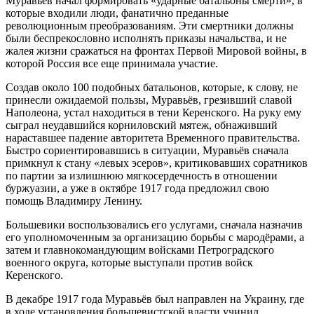
Муравьёв начал формировать «ударные батальоны смерти», в
которые входили люди, фанатично преданные
революционным преобразованиям. Эти смертники должны
были беспрекословно исполнять приказы начальства, и не
жалея жизни сражаться на фронтах Первой Мировой войны, в
которой Россия все еще принимала участие.
Создав около 100 подобных батальонов, которые, к слову, не
принесли ожидаемой пользы, Муравьёв, грезивший славой
Наполеона, устал находиться в тени Керенского. На руку ему
сыграл неудавшийся корниловский мятеж, обнаживший
нараставшее падение авторитета Временного правительства.
Быстро сориентировавшись в ситуации, Муравьёв сначала
примкнул к стану «левых эсеров», критиковавших соратников
по партии за излишнюю мягкосердечность в отношении
буржуазии, а уже в октябре 1917 года предложил свою
помощь Владимиру Ленину.
Большевики воспользовались его услугами, сначала назначив
его уполномоченным за организацию борьбы с мародёрами, а
затем и главнокомандующим войсками Петроградского
военного округа, которые выступали против войск
Керенского.
В декабре 1917 года Муравьёв был направлен на Украину, где
в ходе установления большевистской власти учинил