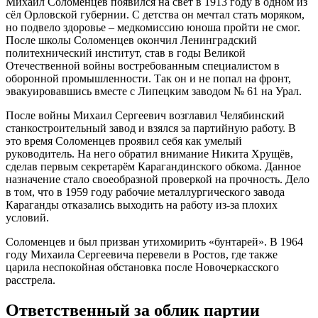
Михаил Соломенцев появился на свет в 1913 году в одном из
сёл Орловской губернии. С детства он мечтал стать моряком,
но подвело здоровье – медкомиссию юноша пройти не смог.
После школы Соломенцев окончил Ленинградский
политехнический институт, став в годы Великой
Отечественной войны востребованным специалистом в
оборонной промышленности. Так он и не попал на фронт,
эвакуировавшись вместе с Липецким заводом № 61 на Урал.
После войны Михаил Сергеевич возглавил Челябинский
станкостроительный завод и взялся за партийную работу. В
это время Соломенцев проявил себя как умелый
руководитель. На него обратил внимание Никита Хрущёв,
сделав первым секретарём Карагандинского обкома. Данное
назначение стало своеобразной проверкой на прочность. Дело
в том, что в 1959 году рабочие металлургического завода
Караганды отказались выходить на работу из-за плохих
условий.
Соломенцев и был призван утихомирить «бунтарей». В 1964
году Михаила Сергеевича перевели в Ростов, где также
царила неспокойная обстановка после Новочеркасского
расстрела.
Ответственный за облик партии