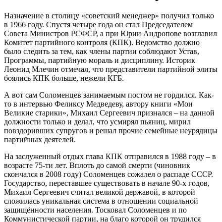
Назначение в столицу «советский менеджер» получил только
в 1966 году. Спустя четыре года он стал Председателем
Совета Министров РСФСР, а при Юрии Андропове возглавил
Комитет партийного контроля (КПК). Ведомство должно
было следить за тем, как члены партии соблюдают Устав,
Программы, партийную мораль и дисциплину. Историк
Леонид Млечин отмечал, что представители партийной элиты
боялись КПК больше, нежели КГБ.
А вот сам Соломенцев занимаемым постом не гордился. Как-
то в интервью Феликсу Медведеву, автору книги «Мои
Великие старики», Михаил Сергеевич признался – на данной
должности только и делал, что усмирял пьяниц, мирил
повздоривших супругов и решал прочие семейные неурядицы
партийных деятелей.
На заслуженный отдых глава КПК отправился в 1988 году – в
возрасте 75-ти лет. Вплоть до самой смерти (чиновник
скончался в 2008 году) Соломенцев сожалел о распаде СССР.
Государство, переставшее существовать в начале 90-х годов,
Михаил Сергеевич считал великой державой, в которой
сложилась уникальная система в отношении социальной
защищённости населения. Тосковал Соломенцев и по
Коммунистической партии, на благо которой он трудился