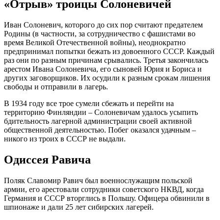
«Отрыв» троицы Солоневичей
Иван Солоневич, которого до сих пор считают предателем
Родины (в частности, за сотрудничество с фашистами во
время Великой Отечественной войны), неоднократно
предпринимал попытки бежать из довоенного СССР. Каждый
раз они по разным причинам срывались. Третья закончилась
арестом Ивана Солоневича, его сыновей Юрия и Бориса и
других заговорщиков. Их осудили к разным срокам лишения
свободы и отправили в лагерь.
В 1934 году все трое сумели сбежать и перейти на
территорию Финляндии – Солоневичам удалось усыпить
бдительность лагерной администрации своей активной
общественной деятельностью. Побег оказался удачным –
никого из троих в СССР не выдали.
Одиссея Равича
Поляк Славомир Равич был военнослужащим польской
армии, его арестовали сотрудники советского НКВД, когда
Германия и СССР вторглись в Польшу. Офицера обвинили в
шпионаже и дали 25 лет сибирских лагерей.