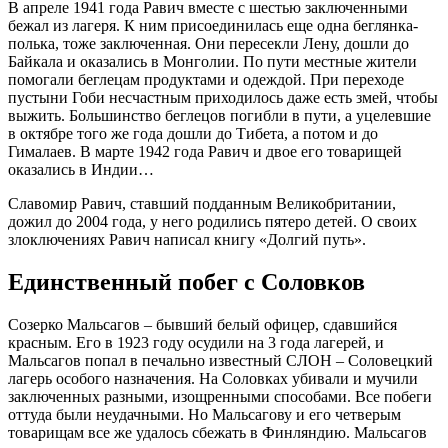
В апреле 1941 года Равич вместе с шестью заключенными
бежал из лагеря. К ним присоединилась еще одна беглянка-
полька, тоже заключенная. Они пересекли Лену, дошли до
Байкала и оказались в Монголии. По пути местные жители
помогали беглецам продуктами и одеждой. При переходе
пустыни Гоби несчастным приходилось даже есть змей, чтобы
выжить. Большинство беглецов погибли в пути, а уцелевшие
в октябре того же года дошли до Тибета, а потом и до
Гималаев. В марте 1942 года Равич и двое его товарищей
оказались в Индии…
Славомир Равич, ставший подданным Великобритании,
дожил до 2004 года, у него родились пятеро детей. О своих
злоключениях Равич написал книгу «Долгий путь».
Единственный побег с Соловков
Созерко Мальсагов – бывший белый офицер, сдавшийся
красным. Его в 1923 году осудили на 3 года лагерей, и
Мальсагов попал в печально известный СЛОН – Соловецкий
лагерь особого назначения. На Соловках убивали и мучили
заключенных разными, изощренными способами. Все побеги
оттуда были неудачными. Но Мальсагову и его четверым
товарищам все же удалось сбежать в Финляндию. Мальсагов