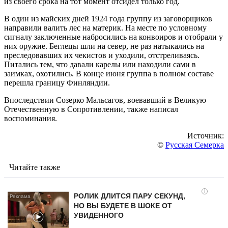
из своего срока на тот момент отсидел только год.
В один из майских дней 1924 года группу из заговорщиков
направили валить лес на материк. На месте по условному
сигналу заключенные набросились на конвоиров и отобрали у
них оружие. Беглецы шли на север, не раз натыкались на
преследовавших их чекистов и уходили, отстреливаясь.
Питались тем, что давали карелы или находили сами в
заимках, охотились. В конце июня группа в полном составе
перешла границу Финляндии.
Впоследствии Созерко Мальсагов, воевавший в Великую
Отечественную в Сопротивлении, также написал
воспоминания.
Источник:
©
Русская Семерка
Читайте также
i
РОЛИК ДЛИТСЯ ПАРУ СЕКУНД,
НО ВЫ БУДЕТЕ В ШОКЕ ОТ
УВИДЕННОГО