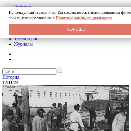
История
Биография
Используя сайт russian7.ru, Вы соглашаетесь с использованием файл
Криминал
cookie, которые указаны в
Политике конфиденциальности
Реклама на сайте
О сайте
ХОРОШО
Рекомендательные статьи
Тестостерон
Журналы
История
12/11/24