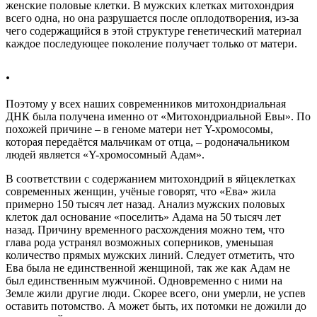
женские половые клетки. В мужских клетках митохондрия
всего одна, но она разрушается после оплодотворения, из-за
чего содержащийся в этой структуре генетический материал
каждое последующее поколение получает только от матери.
.
Поэтому у всех наших современников митохондриальная
ДНК была получена именно от «Митохондриальной Евы». По
похожей причине – в геноме матери нет Y-хромосомы,
которая передаётся мальчикам от отца, – родоначальником
людей является «Y-хромосомный Адам».
В соответствии с содержанием митохондрий в яйцеклетках
современных женщин, учёные говорят, что «Ева» жила
примерно 150 тысяч лет назад. Анализ мужских половых
клеток дал основание «поселить» Адама на 50 тысяч лет
назад. Причину временного расхождения можно тем, что
глава рода устранял возможных соперников, уменьшая
количество прямых мужских линий. Следует отметить, что
Ева была не единственной женщиной, так же как Адам не
был единственным мужчиной. Одновременно с ними на
Земле жили другие люди. Скорее всего, они умерли, не успев
оставить потомство. А может быть, их потомки не дожили до