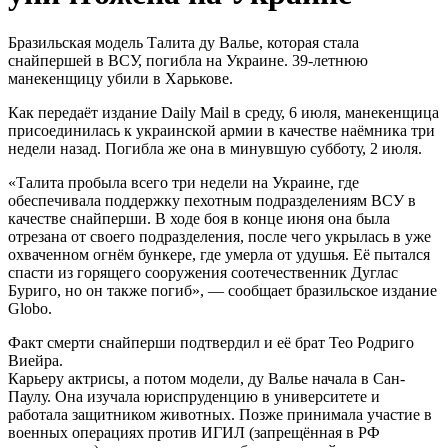
Бразильская модель Талита ду Валье, которая стала
снайпершей в ВСУ, погибла на Украине. 39-летнюю
манекенщицу убили в Харькове.
Как передаёт издание Daily Mail в среду, 6 июля, манекенщица
присоединилась к украинской армии в качестве наёмника три
недели назад. Погибла же она в минувшую субботу, 2 июля.
«Талита пробыла всего три недели на Украине, где
обеспечивала поддержку пехотным подразделениям ВСУ в
качестве снайперши. В ходе боя в конце июня она была
отрезана от своего подразделения, после чего укрылась в уже
охваченном огнём бункере, где умерла от удушья. Её пытался
спасти из горящего сооружения соотечественник Дуглас
Буриго, но он также погиб», — сообщает бразильское издание
Globo.
Факт смерти снайперши подтвердил и её брат Тео Родриго
Виейра.
Карьеру актрисы, а потом модели, ду Валье начала в Сан-
Паулу. Она изучала юриспруденцию в университете и
работала защитником животных. Позже принимала участие в
военных операциях против ИГИЛ (запрещённая в РФ