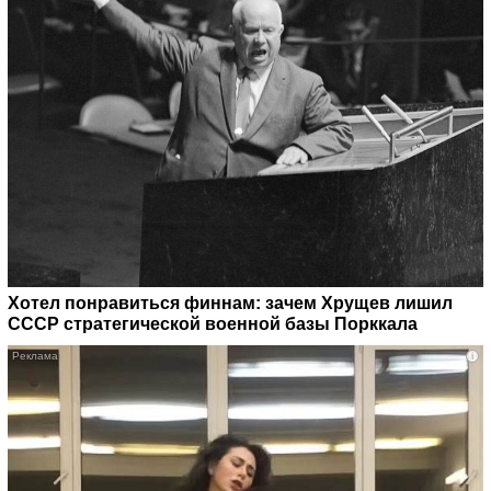
Хотел понравиться финнам: зачем Хрущев лишил
СССР стратегической военной базы Порккала
i