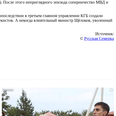
р). После этого неприглядного эпизода соперничество МВД и
впоследствии в третьем главном управлении КГБ создали
чекистов. А некогда влиятельный министр Щёлоков, уволенный
Источник:
©
Русская Семерка
i