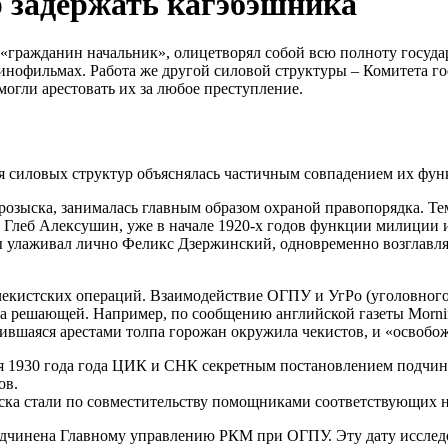
 задержать кагэбэшника
«гражданин начальник», олицетворял собой всю полноту госуда
инофильмах. Работа же другой силовой структуры – Комитета гос
огли арестовать их за любое преступление.
 силовых структур объяснялась частичным совпадением их фун
розыска, занималась главным образом охраной правопорядка. Те
Глеб Алексушин, уже в начале 1920-х годов функции милиции и 
ы улаживал лично Феликс Дзержинский, одновременно возглавл
кистских операций. Взаимодействие ОГПУ и УгРо (уголовного 
решающей. Например, по сообщению английской газеты Morning
ившаяся арестами толпа горожан окружила чекистов, и «освобо
бря 1930 года года ЦИК и СНК секретным постановлением подч
ов.
ска стали по совместительству помощниками соответствующих 
 подчинена Главному управлению РКМ при ОГПУ. Эту дату исслед