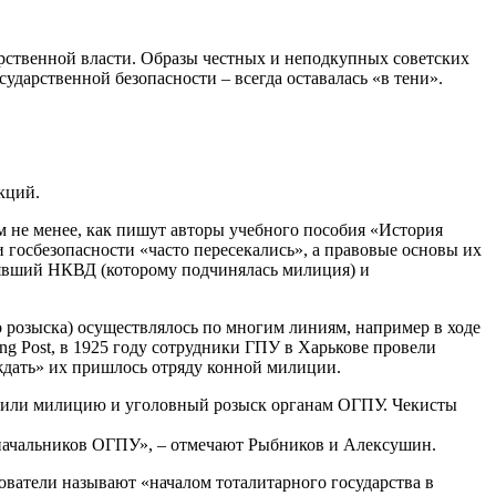
рственной власти. Образы честных и неподкупных советских
ударственной безопасности – всегда оставалась «в тени».
кций.
м не менее, как пишут авторы учебного пособия «История
госбезопасности «часто пересекались», а правовые основы их
явший НКВД (которому подчинялась милиция) и
розыска) осуществлялось по многим линиям, например в ходе
 Post, в 1925 году сотрудники ГПУ в Харькове провели
ждать» их пришлось отряду конной милиции.
инили милицию и уголовный розыск органам ОГПУ. Чекисты
начальников ОГПУ», – отмечают Рыбников и Алексушин.
ователи называют «началом тоталитарного государства в