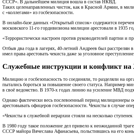
СССР». В дальнейшем милиция вошла в состав НКВД.
Таких целенаправленных чисток, как в Красной Армии, в мил
с «коллегами» из госбезопасности.
В онлайн-базе данных «Открытый список» содержится перечен
московского 11-го гордивизиона милиции арестовали в 1935 г
«Террористически настроен против руководителей партии и пра
Отбыв два года в лагерях, 40-летний Андреев был расстрелян
имел права арестовать чекиста даже за уголовное преступление
Служебные инструкции и конфликт на
Милицию и госбезопасность то соединяли, то разделяли на ор
пытались бороться за повышение своего статуса. Например ми
в своё ведомство. В 1970-х годах линию на усиление МВД по
Однако фактически весь послевоенный период милиционеры о
арестовывать офицеров госбезопасности. Чекисты в случае оп
«Чекисты в служебной иерархии стояли на несколько ступенек
В 1980 году такое положение дел привело к неожиданной траг
СССР майора Вячеслава Афанасьева, польстившись на его конь