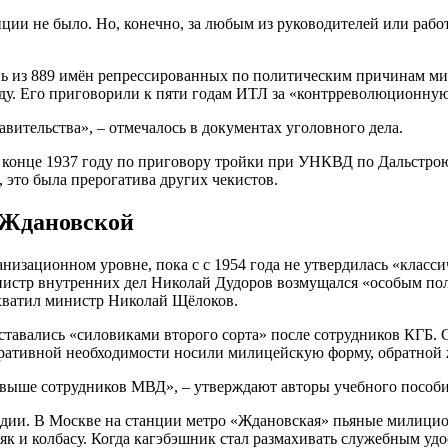
иции не было. Но, конечно, за любым из руководителей или ра
ь из 889 имён репрессированных по политическим причинам ми
оду. Его приговорили к пяти годам ИТЛ за «контрреволюционную
вительства», – отмечалось в документах уголовного дела.
 в конце 1937 году по приговору тройки при УНКВД по Дальстро
, это была прерогатива других чекистов.
 Ждановской
ганизационном уровне, пока с с 1954 года не утвердилась «кла
нистр внутренних дел Николай Дудоров возмущался «особым пол
дхватил министр Николай Щёлоков.
ставались «силовиками второго сорта» после сотрудников КГБ
еративной необходимости носили милицейскую форму, обратной 
 выше сотрудников МВД», – утверждают авторы учебного пособи
едии. В Москве на станции метро «Ждановская» пьяные милицио
як и колбасу. Когда кагэбэшник стал размахивать служебным уд