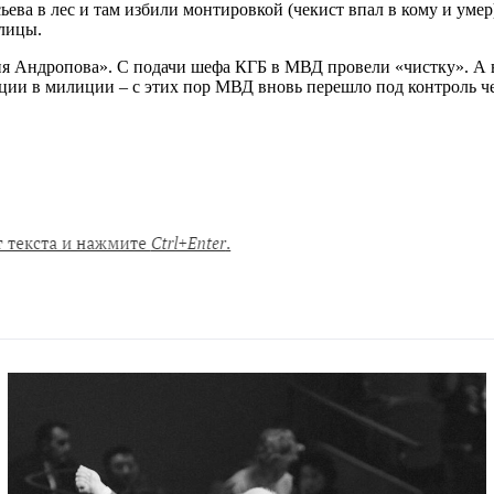
сьева в лес и там избили монтировкой (чекист впал в кому и уме
олицы.
ия Андропова». С подачи шефа КГБ в МВД провели «чистку». А 
кции в милиции – с этих пор МВД вновь перешло под контроль 