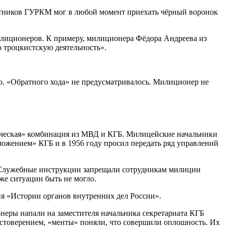
ботников ГУРКМ мог в любой момент приехать чёрный воронок
лиционеров. К примеру, милиционера Фёдора Андреева из
 троцкистскую деятельность».
ю. «Обратного хода» не предусматривалось. Милиционер не
ссическая» комбинация из МВД и КГБ. Милицейские начальники
ожением» КГБ и в 1956 году просил передать ряд управлений
. Служебные инструкции запрещали сотрудникам милиции
же ситуации быть не могло.
я «Истории органов внутренних дел России».
неры напали на заместителя начальника секретариата КГБ
остоверением, «менты» поняли, что совершили оплошность. Их