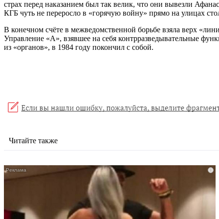
страх перед наказанием был так велик, что они вывезли Афана
КГБ чуть не переросло в «горячую войну» прямо на улицах ст
В конечном счёте в межведомственной борьбе взяла верх «лин
Управление «А», взявшее на себя контрразведывательные фун
из «органов», в 1984 году покончил с собой.
Читайте также
i