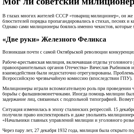
Мог ли советский милиционер
В глазах многих жителей СССР «товарищ милиционер», он же 
блюстителей порядка пропагандировались в стихах, песнях и к
Однако сами милиционеры боялись именно чекистов, которые м
«Две руки» Железного Феликса
Возникшая почти с самой Октябрьской революции конкуренция
Рабоче-крестьянская милиция, включавшая отделы уголовного 
правоохранительных органов Отечества» Вячеслав Рыбников и 
взаимодействия были недостаточно отрегулированы. Проблем
Всероссийскую чрезвычайную комиссию (впоследствии ГПУ).
Милиционеры играли вспомогательную роль при проведении че
борьбы с фальшивомонетчиками. Иногда помощь милиции была 
задержание лиц, связанных с подпольной типографией. Возмут
Ситуация изменилась в эпоху сталинских репрессий. 15 дека
получили право инспектировать и даже увольнять милиционер
«Начальники главных управлений милиции и уголовного розы
Через пару лет, 27 декабря 1932 года, милиция была открыто